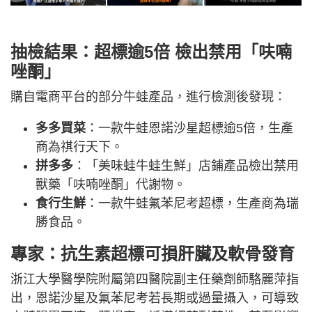
抽檢結果：超標逾5倍 檢出禁用「呋喃
唑酮」
購自電商平台的部分牛蛙產品，進行檢測後發現：
多多買菜
：一款牛蛙恩諾沙星超標逾5倍，生產
商為祺行天下。
拼多多
：「美味蛙牛蛙生鮮」店鋪產品檢出禁用
獸藥「呋喃唑酮」代謝物。
食行生鮮
：一款牛蛙氟苯尼考超標，生產商為瑞
勝食品。
專家：抗生素超標可損肝臟及軟骨發育
浙江大學醫學院附屬第四醫院副主任藥劑師駱麗萍指
出，恩諾沙星及氟苯尼考若長期或過量攝入，可導致