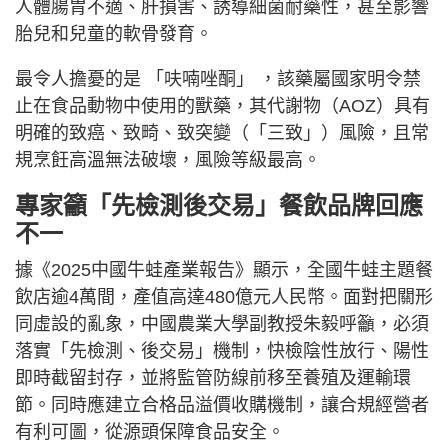
人體腸胃不適、肝損害、誘導細菌耐藥性，甚至影響
胎兒和兒童的軟骨發育。
最令人擔憂的是 「呋喃唑酮」 ，該藥屬國家明令禁
止在食品動物中使用的獸藥，其代謝物（AOZ）具有
明確的致癌、致畸、致突變（「三致」）風險，且常
規烹飪高溫無法破壞，風險等級最高。
專家籲「先檢測後交易」餐飲品牌回應
不一
據《2025中國牛蛙產業報告》顯示，全國牛蛙主題餐
飲店逾4萬間，產值高達480億元人民幣。面對把關形
同虛設的亂象，中國農業大學副教授朱毅呼籲，必須
落實「先檢測、後交易」機制，快檢陰性放行、陽性
即時截留封存，並將監管防線前移至養殖及運輸環
節。同時應建立合格品溢價收購機制，讓合規經營者
有利可圖，從源頭保障食品安全。