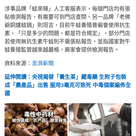
涉事品牌「蛙來噠」人工客服表示，每個門店均有張
貼檢測報告，有需要可到門店查閱。另一品牌「老佛
爺銅爐蛙鍋」則坦言，目前牛蛙養殖普遍會使用抗生
素，「只是多少的問題，都是符合規定」，部分門店
若使用無抗生素牛蛙則不需張貼報告，並指國家對牛
蛙養殖監管越來越嚴格，廠家會提供檢測報告。
資料來源：
澎湃新聞
延伸閱讀：央視揭發「養生茶」藏毒藥 生附子包裝
成「農產品」出售 服用3毫克可致死 中毒個案遍佈全
國