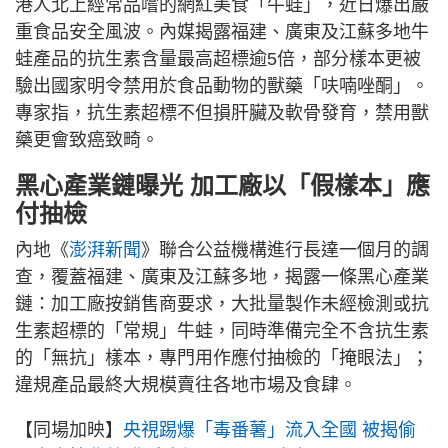
港人北上經常品嚐的網紅美食「牛蛙」，近日爆出嚴
重食品安全風波。內媒揭露福建、廣東及江蘇多地牛
蛙產品的抗生素含量最高超標逾5倍，部分樣本更被
驗出國家明令禁用於食品動物的獸藥「呋喃唑酮」。
專家指，抗生素超標不但損肝臟及軟骨發育，禁用獸
藥更會致癌致畸。
黑心產業鏈曝光 加工廠以「假樣本」應
付抽檢
內地《
澎湃新聞
》聯合公益機構進行長達一個月的調
查，覆蓋福建、廣東及江蘇多地，揭露一條黑心產業
鏈：加工廠按銷售商要求，大批量製作未經檢測或抗
生素超標的「常規」牛蛙，同時準備完全不含抗生素
的「無抗」樣本，專門用作應付抽檢的「掩眼法」；
違規產品最終大規模賣往各地市場及食肆。
【同場加映】
央視踢爆「毒番薯」流入全國 被揭偷