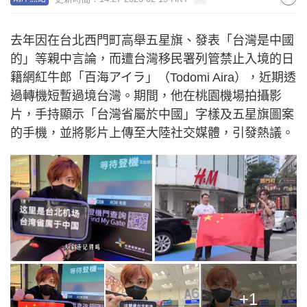
去年因在台北西門町高舉五星旗、發表「台灣是中國
的」等親中言論，而遭台灣移民署列管禁止入境的日
籍網紅牛郎「百海アイラ」（Todomi Aira），近期透
過轉機短暫過境台灣。期間，他在桃園機場拍攝影
片，手持顯示「台灣省屬於中國」字樣及五星旗圖案
的手機，並將影片上傳至大陸社交媒體，引發熱議。
+1