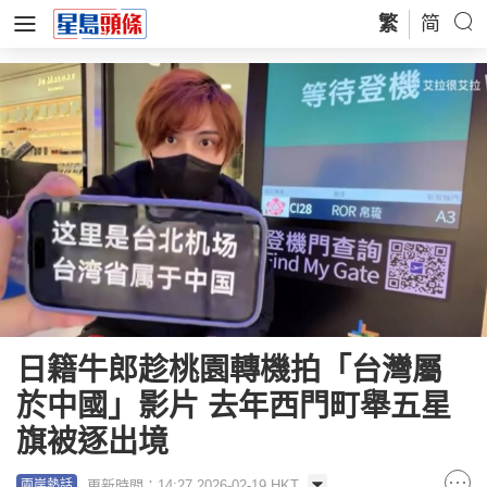
繁
简
日籍牛郎趁桃園轉機拍「台灣屬
於中國」影片 去年西門町舉五星
旗被逐出境
更新時間：14:27 2026-02-19 HKT
兩岸熱話