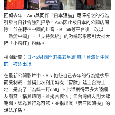
回顧去年，Aira與同伴「日本狸猫」尾澤裕之的行為
引發台日社會強烈抨擊。Aira因此被日本的公關店開
除，並在轉往中國的抖音、Bilibili等平台後，改以
「熱愛中國」、「支持武統」的激進形象吸引大批大
陸「小粉紅」粉絲。
相關新聞：
日本2男西門町揚五星旗 喊「台灣是中國
的」被逐出境
在最新公開影片中，Aira抱怨自己去年的行為遭檢舉
而受制裁，並稱此次利用轉機「冒險」踏上台灣土
地，是為了「為統一打call」。此舉獲得眾多大陸網
友讚賞，稱其聰明，並揚言模仿；但台灣網友則大肆
嘲諷，認為其行為可悲，並指出其「第三國轉機」的
說法矛盾。