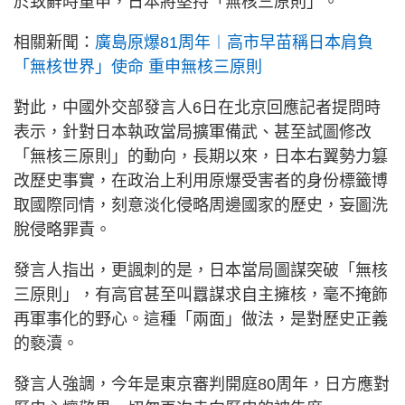
於致辭時重申，日本將堅持「無核三原則」。
相關新聞：
廣島原爆81周年︱高市早苗稱日本肩負
「無核世界」使命 重申無核三原則
對此，中國外交部發言人6日在北京回應記者提問時
表示，針對日本執政當局擴軍備武、甚至試圖修改
「無核三原則」的動向，長期以來，日本右翼勢力篡
改歷史事實，在政治上利用原爆受害者的身份標籤博
取國際同情，刻意淡化侵略周邊國家的歷史，妄圖洗
脫侵略罪責。
發言人指出，更諷刺的是，日本當局圖謀突破「無核
三原則」，有高官甚至叫囂謀求自主擁核，毫不掩飾
再軍事化的野心。這種「兩面」做法，是對歷史正義
的褻瀆。
發言人強調，今年是東京審判開庭80周年，日方應對