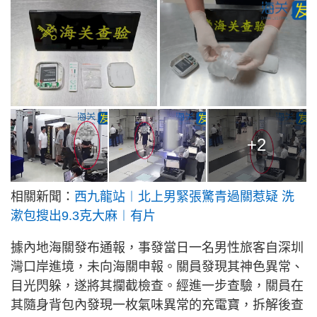
+2
相關新聞：
西九龍站︱北上男緊張驚青過關惹疑 洗
漱包搜出9.3克大麻︱有片
據內地海關發布通報，事發當日一名男性旅客自深圳
灣口岸進境，未向海關申報。關員發現其神色異常、
目光閃躲，遂將其攔截檢查。經進一步查驗，關員在
其隨身背包內發現一枚氣味異常的充電寶，拆解後查