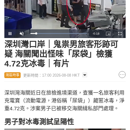
Remaining
-
0:17
Loaded
:
Pause
Unmute
Picture-
Fullscr
100.00%
in-
Picture
深圳灣口岸｜鬼祟男旅客形跡可
Time
疑 海關聞出怪味「尿袋」檢獲
4.72克冰毒｜有片
更新時間：17:00 2026-08-08 HKT
灣區時事
深圳灣海關近日在旅檢進境渠道，查獲一名旅客利用
充電寶（流動電源，港俗稱「尿袋」）藏匿冰毒，淨
重4.72克。涉案男子已被移交海關緝私部門處理。
男子對冰毒測試呈陽性