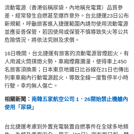
流動電源（香港俗稱尿袋，內地稱充電寶）品質參
差，經常發生自燃甚至爆炸意外。台北捷運23日公布
新規範，呼籲旅客進入捷運範圍內請勿使用流動電源
並應妥善保管，若因使用或保管不慎導致失火等公共
危險情況，將依法究辦及求償。
16日晚間，台北捷運有旅客的流動電源冒煙起火，有
人用滅火筒撲熄火勢，車廂煙霧瀰漫，使得車上450
名旅客須換乘；日本東京地鐵日比谷線在21日也傳出
列車車廂內行動電源起火，導致全線一度暫停半小時
行駛，幸均無人傷亡。
相關新聞：
南韓五家航空公司 1．26開始禁止機艙內
使用「尿袋」
台北捷運考慮到外置充電裝置自燃事件在全球多地頻