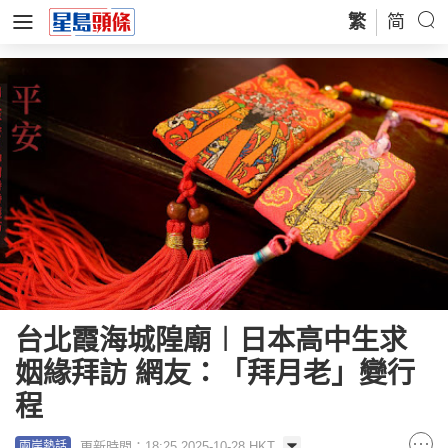
繁
简
台北霞海城隍廟︱日本高中生求
姻緣拜訪 網友：「拜月老」變行
程
更新時間：18:25 2025-10-28 HKT
兩岸熱話