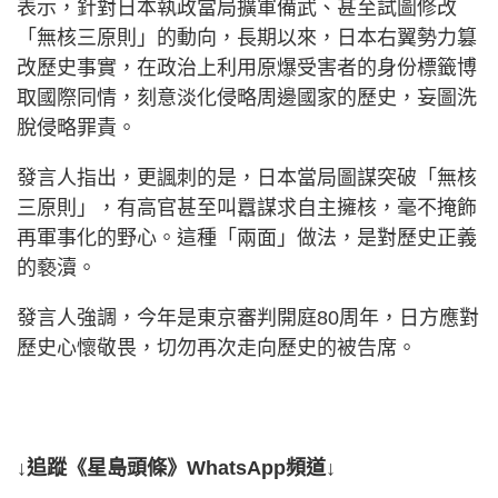
表示，針對日本執政當局擴軍備武、甚至試圖修改
「無核三原則」的動向，長期以來，日本右翼勢力篡
改歷史事實，在政治上利用原爆受害者的身份標籤博
取國際同情，刻意淡化侵略周邊國家的歷史，妄圖洗
脫侵略罪責。
發言人指出，更諷刺的是，日本當局圖謀突破「無核
三原則」，有高官甚至叫囂謀求自主擁核，毫不掩飾
再軍事化的野心。這種「兩面」做法，是對歷史正義
的褻瀆。
發言人強調，今年是東京審判開庭80周年，日方應對
歷史心懷敬畏，切勿再次走向歷史的被告席。
↓追蹤《星島頭條》WhatsApp頻道↓