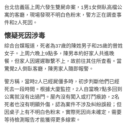
台北信義區上周六發生雙屍命案，1男1女倒臥高檔公
寓的客廳，現場發現不明白色粉末，警方正在調查事
件和2人死因。
懷疑死因涉毒
綜合台媒報道，死者為37歲的陳姓男子和25歲的曾姓
女子。上周六晚上9點多，陳男本約好家人共進晚
餐，但家人因遲遲聯繫不上，故前往其住所查看。當
驚覺2人倒臥客廳，陳男家人隨即報警。
警方稱，當時2人已經屍僵多時，初步判斷他們已經
死去一段時間。根據大廈監控，2人自當晚7點多回到
公寓就沒有出過門。屋內沒有闖入或打鬥痕跡，2名
死者也沒有明顯外傷，認為案件不涉及糾紛誤殺；但
因桌子上有不明白色粉末，實際死因尚未確定，需要
等待檢測報告才能獲得更多線索。