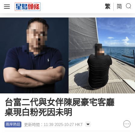
繁
简
台富二代與女伴陳屍豪宅客廳
桌現白粉死因未明
更新時間：11:39 2025-10-27 HKT
兩岸熱話