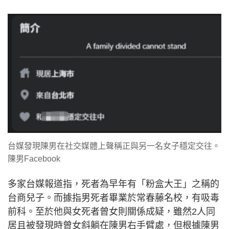
台媒發現陳男在社交媒體上聲稱正與另一名女子穩定交往。
陳男Facebook
多家台媒報道指，死者為早年有「粉盒大王」之稱的
台商兒子。而據指男死者畢業於常春藤名校，有吸毒
前科。至於他與女死者曾女則關係成疑，雖然2人同
居且被發現時曾女斜躺在陳男右手臂處，但根據陳男