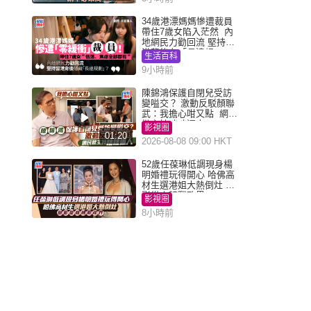
34歲港漂媽媽慘遭裁員
帶住7歲女陷入茫然 內
地網民力勸回流 堅持留
港背後有「長遠規
生活百科
劃」？
9小時前
陳錦鴻保護自閉兒受訪
變嗌交？ 激動反駁顏聯
武：我擔心咁又點 網民
批主持咄咄逼人
影視圈
01:20
2026-08-08 09:00 HKT
52歲任葆琳低調現身楊
明婚禮玩得開心 哈佛高
材生選港姐大熱倒灶 息
影從商轉戰政界
影視圈
8小時前