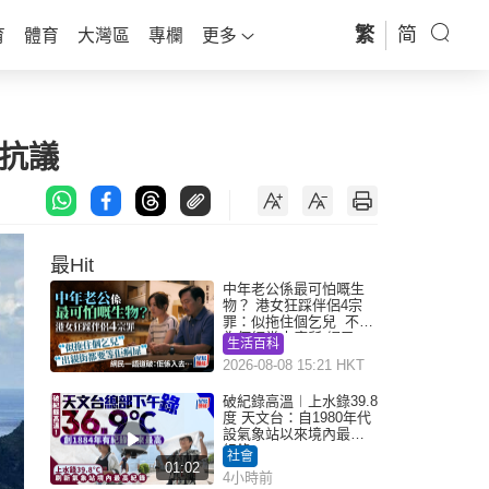
繁
简
育
體育
大灣區
專欄
更多
抗議
最Hit
中年老公係最可怕嘅生
物？ 港女狂踩伴侶4宗
罪：似拖住個乞兒 不解
為何經常去廁所 網民一
生活百科
語道破
2026-08-08 15:21 HKT
破紀錄高溫︱上水錄39.8
度 天文台：自1980年代
設氣象站以來境內最高
紀錄
社會
01:02
4小時前