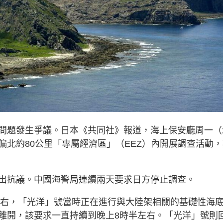
問題發生爭議。日本《共同社》報道，海上保安廳周一（
北約80公里「專屬經濟區」（EEZ）內開展調查活動，
出抗議。中國海警局連續兩天要求日方停止調查。
分左右，「光洋」號當時正在進行與大陸架相關的基礎性海
離開，該要求一直持續到晚上8時半左右。「光洋」號則