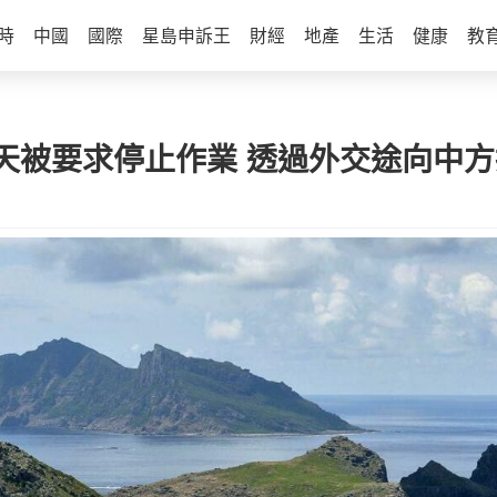
時
中國
國際
星島申訴王
財經
地產
生活
健康
教
天被要求停止作業 透過外交途向中方