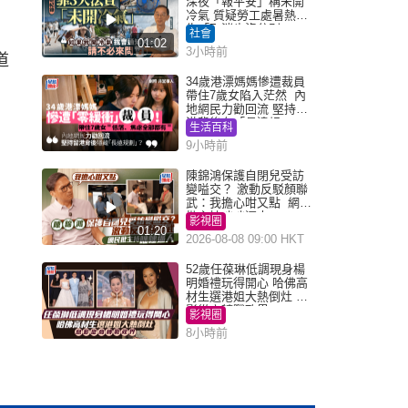
深夜「報平安」稱未開
冷氣 質疑勞工處暑熱警
告「取消也沒分別」
社會
01:02
3小時前
道
34歲港漂媽媽慘遭裁員
帶住7歲女陷入茫然 內
地網民力勸回流 堅持留
港背後有「長遠規
生活百科
劃」？
9小時前
陳錦鴻保護自閉兒受訪
變嗌交？ 激動反駁顏聯
武：我擔心咁又點 網民
批主持咄咄逼人
影視圈
01:20
2026-08-08 09:00 HKT
52歲任葆琳低調現身楊
明婚禮玩得開心 哈佛高
材生選港姐大熱倒灶 息
影從商轉戰政界
影視圈
8小時前