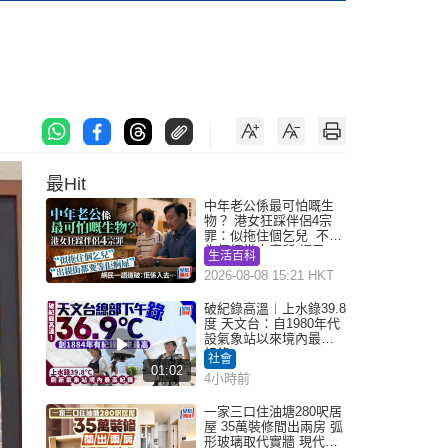
最Hit
中年老公係最可怕嘅生
物？ 港女狂踩伴侶4宗
罪：似拖住個乞兒 不解
為何經常去廁所 網民一
生活百科
語道破
2026-08-08 15:21 HKT
破紀錄高溫︱上水錄39.8
度 天文台：自1980年代
設氣象站以來境內最高
紀錄
社會
01:02
4小時前
一家三口住油塘280呎居
屋 35萬裝修間出兩房 弧
形玻璃取代實牆 現代神