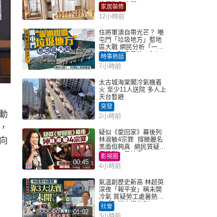
枱櫃融入玄關
家居裝修
12小時前
住將軍澳自帶光芒？ 嘲
屯門「垃圾地方」惹地
區大戰 網民分析「一共
同點」秒息風波｜Juicy
時事熱話
叮
7小時前
太古城海棠閣冷氣機着
火 至少11人送院 多人上
天台暫避
突發
動
2小時前
，
疑似《愛回家》幕後列
向
林淑敏4宗罪 撐滕麗名
黑面但夠真 網民質疑：
真係咁一早被雪
影視圈
00:45
4小時前
氣溫創歷史新高 林超英
深夜「報平安」稱未開
冷氣 質疑勞工處暑熱警
告「取消也沒分別」
社會
01:02
3小時前