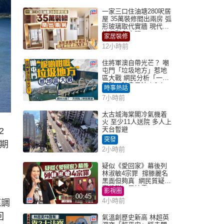
一家三口住油塘280呎居
屋 35萬裝修間出兩房 弧
形玻璃取代實牆 現代神
枱櫃融入玄關
家居裝修
12小時前
住將軍澳自帶光芒？ 嘲
屯門「垃圾地方」惹地
區大戰 網民分析「一共
同點」秒息風波｜Juicy
時事熱話
叮
7小時前
太古城海棠閣冷氣機着
火 至少11人送院 多人上
天台暫避
2
突發
期
2小時前
疑似《愛回家》幕後列
林淑敏4宗罪 撐滕麗名
黑面但夠真 網民質疑：
真係咁一早被雪
影視圈
00:45
4小時前
底調
回
氣溫創歷史新高 林超英