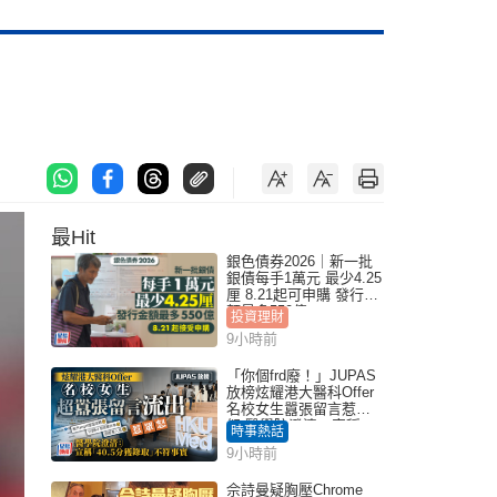
最Hit
銀色債券2026｜新一批
銀債每手1萬元 最少4.25
厘 8.21起可申購 發行金
額最多550億
投資理財
9小時前
「你個frd廢！」JUPAS
放榜炫耀港大醫科Offer
名校女生囂張留言惹眾
怒 醫學院澄清：宣稱
時事熱話
「40.5分獲錄取」不符事
9小時前
實｜Juicy叮
佘詩曼疑胸壓Chrome