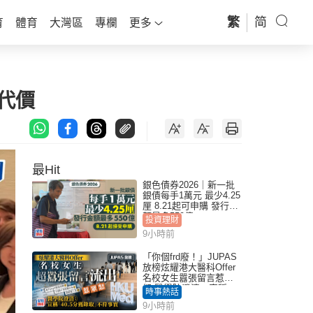
繁
简
育
體育
大灣區
專欄
更多
代價
最Hit
銀色債券2026｜新一批
銀債每手1萬元 最少4.25
厘 8.21起可申購 發行金
額最多550億
投資理財
9小時前
「你個frd廢！」JUPAS
放榜炫耀港大醫科Offer
名校女生囂張留言惹眾
怒 醫學院澄清：宣稱
時事熱話
「40.5分獲錄取」不符事
9小時前
實｜Juicy叮