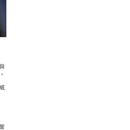
與
。
威
警