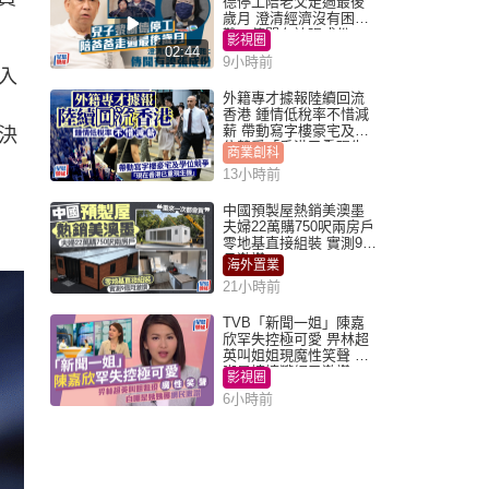
德停工陪老父走過最後
歲月 澄清經濟沒有困
難：傳聞有誇張成份
影視圈
02:44
9小時前
入
外籍專才據報陸續回流
香港 鍾情低稅率不惜減
薪 帶動寫字樓豪宅及學
決
位競爭「香港已重現生
商業創科
機」
13小時前
中國預製屋熱銷美澳墨
夫婦22萬購750呎兩房戶
零地基直接組裝 實測9個
月激讚
海外置業
21小時前
TVB「新聞一姐」陳嘉
欣罕失控極可愛 畀林超
英叫姐姐現魔性笑聲 自
嘲是姨姨獲網民激讚
影視圈
6小時前