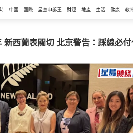
時
中國
國際
星島申訴王
財經
地產
生活
健康
教
 新西蘭表關切 北京警告：踩線必付