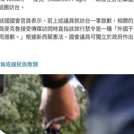
g
月組團訪台。
T
i
該國國會官員表示，若上述議員就訪台一事致歉，相關的
m
員麥克魯接受傳媒訪問時直指該旅行禁令是一種「外國干
而道歉。」根據新西蘭憲法，國會議員可獨立於政府作出
e
毫無底線民族敗類