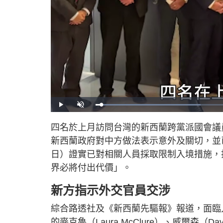
L
P
U
o
l
n
a
a
m
d
y
u
四名於上月訪問台灣的新西蘭跨黨派國會議
e
t
d
e
:
新西蘭政府對中方做法表示意外及關切，並
3
5
.
日）證實已對相關人員採取限制入境措施，
6
9
界必將付出代價」。
%
新方指示外交官員交涉
綜合路透社及《新西蘭先驅報》報道，面臨
的麥克魯（Laura McClure）、威爾森（Da