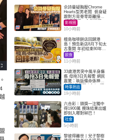
佘詩曼疑胸壓Chrome
Hearts型男老闆 俯身疑
跟對方背脊零距離接觸
網民驚呼：企側邊唔
影視圈
得？
10小時前
檀島咖啡餅店回歸港
島！預告新店8月下旬太
古重開 年初結束80年歷
史灣仔總店
飲食
11小時前
F
u
33歲港男突中風半身癱
l
瘓 母拖3日先報警 網民
l
。
s
震驚：執返條命係神蹟
c
自爆2個惡習｜Juicy叮
r
時事熱話
4
e
e
19小時前
n
越
六合彩︱頭獎一注獨中
得1900萬 攪珠結果出爐
即刻入嚟對冧巴！
社會
5小時前
盟
黎彼得離世丨兒子黎樹
議員