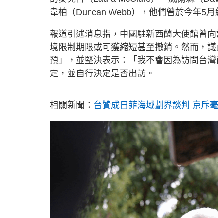
韋柏（Duncan Webb），他們曾於今年5
報道引述消息指，中國駐新西蘭大使館曾向
境限制期限或可獲縮短甚至撤銷。然而，議
預」，並堅決表示：「我不會因為訪問台灣
定，並自行決定是否出訪。
相關新聞：
台贊成日菲海域劃界談判 京斥