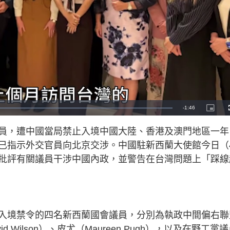
R
-
1:46
P
i
c
e
t
員，遭中國當局禁止入境中國大陸、香港及澳門地區一年
u
r
m
e
已指示外交官員向北京交涉。中國駐新西蘭大使館今日（
-
i
a
n
批評有關議員干涉中國內政，並警告在台灣問題上「踩線
-
P
i
i
c
t
n
u
r
e
i
入境禁令的四名新西蘭國會議員，分別為執政中間偏右聯
n
vid Wilson）、皮尤（Maureen Pugh），以及在野工黨