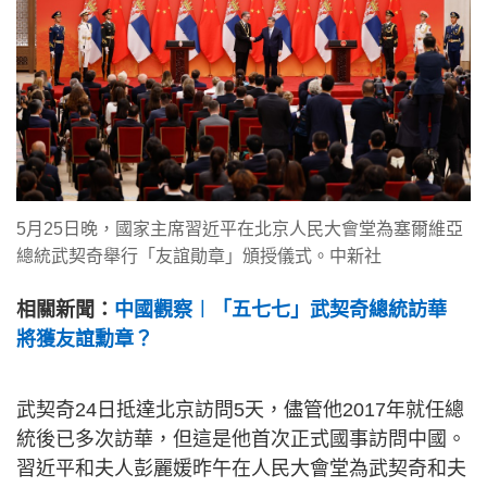
5月25日晚，國家主席習近平在北京人民大會堂為塞爾維亞
總統武契奇舉行「友誼勛章」頒授儀式。中新社
相關新聞：
中國觀察︱「五七七」武契奇總統訪華
將獲友誼勳章？
武契奇24日抵達北京訪問5天，儘管他2017年就任總
統後已多次訪華，但這是他首次正式國事訪問中國。
習近平和夫人彭麗媛昨午在人民大會堂為武契奇和夫