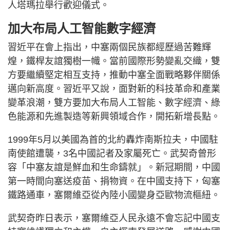
人塔瑪拉舉行歡迎儀式。
加大布局人工智能數字經濟
習近平在會上指出，中塞兩個民族都經歷過苦難輝
煌，鐵桿友誼獨樹一幟。當前國際形勢變亂交織，雙
方要繼續堅定相互支持，推動中塞全面戰略夥伴關係
邁向新高度。習近平又說，面對新的科技革命和產業
變革浪潮，雙方要加大布局人工智能、數字經濟、綠
色能源和先進製造等新興領域合作，開拓新增長點。
1999年5月以美國為首的北約轟炸南斯拉夫，中國駐
南使館遭襲，3名中國記者及家屬死亡。武契奇曾形
容「中塞友誼是鮮血和生命鑄就」。新冠期間，中國
第一時間向塞送疫苗、捐物資。在中國支持下，匈塞
鐵路通車，塞爾維亞從內陸小國變身亞歐物流樞紐。
武契奇昨日表示，塞爾維亞人民永遠不會忘記中國支