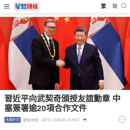
繁
简
習近平向武契奇頒授友誼勳章 中
塞簽署逾20項合作文件
更新時間：08:51 2026-05-26 HKT
大國外交