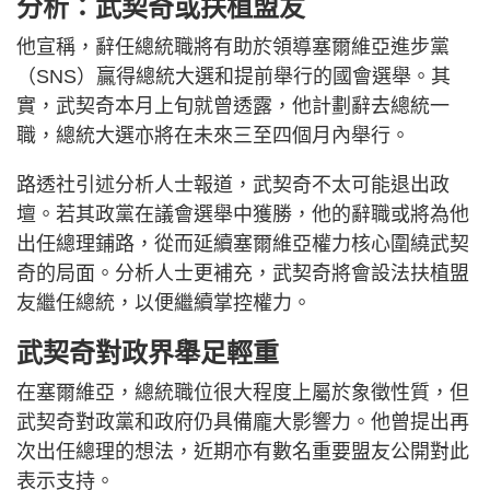
分析：武契奇或扶植盟友
他宣稱，辭任總統職將有助於領導塞爾維亞進步黨
（SNS）贏得總統大選和提前舉行的國會選舉。其
實，武契奇本月上旬就曾透露，他計劃辭去總統一
職，總統大選亦將在未來三至四個月內舉行。
路透社引述分析人士報道，武契奇不太可能退出政
壇。若其政黨在議會選舉中獲勝，他的辭職或將為他
出任總理鋪路，從而延續塞爾維亞權力核心圍繞武契
奇的局面。分析人士更補充，武契奇將會設法扶植盟
友繼任總統，以便繼續掌控權力。
武契奇對政界舉足輕重
在塞爾維亞，總統職位很大程度上屬於象徵性質，但
武契奇對政黨和政府仍具備龐大影響力。他曾提出再
次出任總理的想法，近期亦有數名重要盟友公開對此
表示支持。