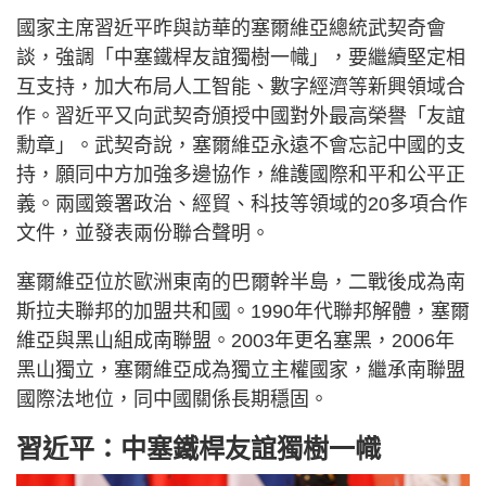
國家主席習近平昨與訪華的塞爾維亞總統武契奇會
談，強調「中塞鐵桿友誼獨樹一幟」，要繼續堅定相
互支持，加大布局人工智能、數字經濟等新興領域合
作。習近平又向武契奇頒授中國對外最高榮譽「友誼
勳章」。武契奇說，塞爾維亞永遠不會忘記中國的支
持，願同中方加強多邊協作，維護國際和平和公平正
義。兩國簽署政治、經貿、科技等領域的20多項合作
文件，並發表兩份聯合聲明。
塞爾維亞位於歐洲東南的巴爾幹半島，二戰後成為南
斯拉夫聯邦的加盟共和國。1990年代聯邦解體，塞爾
維亞與黑山組成南聯盟。2003年更名塞黑，2006年
黑山獨立，塞爾維亞成為獨立主權國家，繼承南聯盟
國際法地位，同中國關係長期穩固。
習近平：中塞鐵桿友誼獨樹一幟