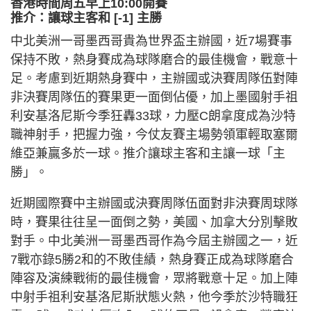
香港時間周五早上10:00開賽
推介：讓球主客和 [-1] 主勝
中北美洲一哥墨西哥貴為世界盃主辦國，近7場賽事
保持不敗，熱身賽成為球隊磨合的最佳機會，戰意十
足。考慮到近期熱身賽中，主辦國或決賽周隊伍對陣
非決賽周隊伍的賽果更一面倒佔優，加上墨國射手祖
利安基洛尼斯今季狂轟33球，力壓C朗拿度成為沙特
職神射手，把握力強，今仗友賽主場勢領軍輕取塞爾
維亞兼贏多於一球。推介讓球主客和主讓一球「主
勝」。
近期國際賽中主辦國或決賽周隊伍面對非決賽周球隊
時，賽果往往呈一面倒之勢，美國、加拿大分別擊敗
對手。中北美洲一哥墨西哥作為今屆主辦國之一，近
7戰亦錄5勝2和的不敗佳績，熱身賽正成為球隊磨合
陣容及演練戰術的最佳機會，眾將戰意十足。加上陣
中射手祖利安基洛尼斯狀態火熱，他今季於沙特職狂