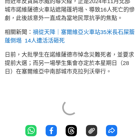
而近年反貪腐示威的導火線，正是2024年11月北部
城市諾維薩德火車站遮陽篷坍塌、導致16人死亡的慘
劇，此後該意外一直成為當地民眾抗爭的焦點。
相關新聞：
禍從天降｜塞爾維亞火車站35米長石屎簷
蓬倒塌 14人遭活活砸死
日前，大批學生在諾維薩德市悼念災難死者，並要求
提前大選；而另一場學生集會亦定於本星期日（28
日）在塞爾維亞中南部城市克拉列沃舉行。