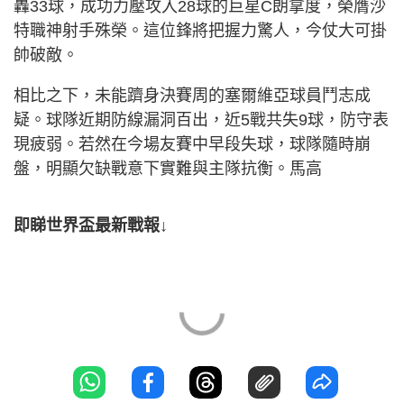
轟33球，成功力壓攻入28球的巨星C朗拿度，榮膺沙
特職神射手殊榮。這位鋒將把握力驚人，今仗大可掛
帥破敵。
相比之下，未能躋身決賽周的塞爾維亞球員鬥志成
疑。球隊近期防線漏洞百出，近5戰共失9球，防守表
現疲弱。若然在今場友賽中早段失球，球隊隨時崩
盤，明顯欠缺戰意下實難與主隊抗衡。馬高
即睇世界盃最新戰報↓