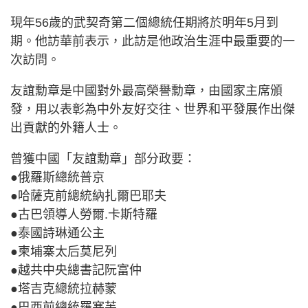
現年56歲的武契奇第二個總統任期將於明年5月到
期。他訪華前表示，此訪是他政治生涯中最重要的一
次訪問。
友誼勳章是中國對外最高榮譽勳章，由國家主席頒
發，用以表彰為中外友好交往、世界和平發展作出傑
出貢獻的外籍人士。
曾獲中國「友誼勳章」部分政要：
●俄羅斯總統普京
●哈薩克前總統納扎爾巴耶夫
●古巴領導人勞爾.卡斯特羅
●泰國詩琳通公主
●柬埔寨太后莫尼列
●越共中央總書記阮富仲
●塔吉克總統拉赫蒙
●巴西前總統羅塞芙