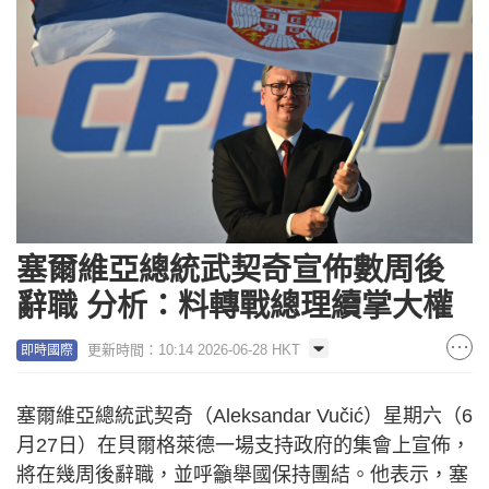
塞爾維亞總統武契奇宣佈數周後
辭職 分析：料轉戰總理續掌大權
更新時間：10:14 2026-06-28 HKT
即時國際
塞爾維亞總統武契奇（Aleksandar Vučić）星期六（6
月27日）在貝爾格萊德一場支持政府的集會上宣佈，
將在幾周後辭職，並呼籲舉國保持團結。他表示，塞