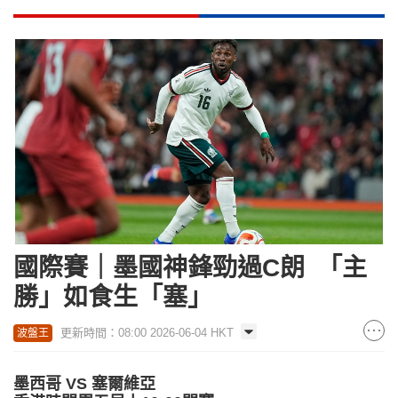
國際賽｜墨國神鋒勁過C朗 「主
勝」如食生「塞」
更新時間：08:00 2026-06-04 HKT
波盤王
墨西哥 VS 塞爾維亞