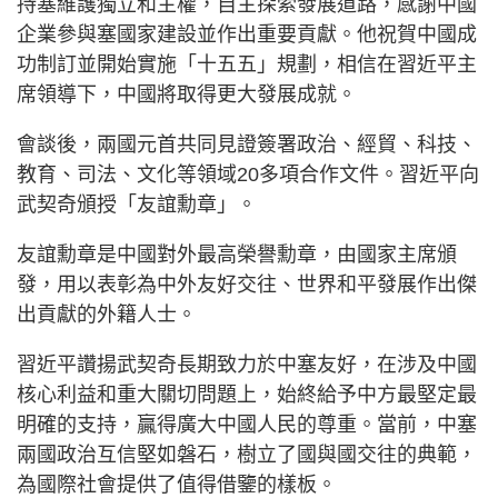
持塞維護獨立和主權，自主探索發展道路，感謝中國
企業參與塞國家建設並作出重要貢獻。他祝賀中國成
功制訂並開始實施「十五五」規劃，相信在習近平主
席領導下，中國將取得更大發展成就。
會談後，兩國元首共同見證簽署政治、經貿、科技、
教育、司法、文化等領域20多項合作文件。習近平向
武契奇頒授「友誼勳章」。
友誼勳章是中國對外最高榮譽勳章，由國家主席頒
發，用以表彰為中外友好交往、世界和平發展作出傑
出貢獻的外籍人士。
習近平讚揚武契奇長期致力於中塞友好，在涉及中國
核心利益和重大關切問題上，始終給予中方最堅定最
明確的支持，贏得廣大中國人民的尊重。當前，中塞
兩國政治互信堅如磐石，樹立了國與國交往的典範，
為國際社會提供了值得借鑒的樣板。