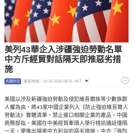
美列43華企入涉疆強迫勞動名單
中方斥經貿對話隔天即推惡劣措
施
更新時間：10:34 2026-08-01 HKT
大國外交
美國以涉及新疆強迫勞動及侵犯維吾爾族等少數族群
人權為由，將43家中國企業列入《防止強迫維吾爾人
勞動法》實體清單，禁止進口相關企業的產品。中國
商務部指，美國在中美經貿牽頭人舉行視訊通話僅隔
一天，便推出損害中方利益的惡劣措施，中方「強烈