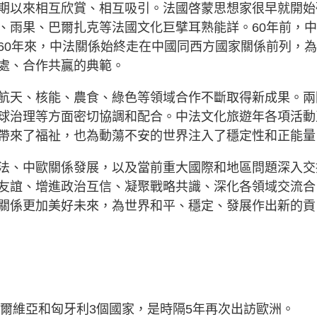
期以來相互欣賞、相互吸引。法國啓蒙思想家很早就開始
、雨果、巴爾扎克等法國文化巨擘耳熟能詳。60年前，
60年來，中法關係始終走在中國同西方國家關係前列，
處、合作共贏的典範。
航天、核能、農食、綠色等領域合作不斷取得新成果。兩
球治理等方面密切協調和配合。中法文化旅遊年各項活動
帶來了福祉，也為動蕩不安的世界注入了穩定性和正能量
法、中歐關係發展，以及當前重大國際和地區問題深入交
友誼、增進政治互信、凝聚戰略共識、深化各領域交流合
關係更加美好未來，為世界和平、穩定、發展作出新的貢
塞爾維亞和匈牙利3個國家，是時隔5年再次出訪歐洲。