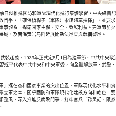
局前日就推進國防和軍隊現代化進行集體學習，中央總書
敗鬥爭，「確保槍桿子（軍隊）永遠聽黨指揮」，並要求
軍事體系，捍衛國家主權、安全、發展利益。建軍節前夕
海域，及南海黃岩島附近展開執法巡查與戰備警巡。
昌武裝起義，1933年正式定8月1日為建軍節。中共中央政
，習近平代表中共中央和中央軍委，向全體解放軍、武警
軍」擺在黨和國家事業的突出位置，軍隊現代化水平和實
隊立軍之本，關乎國防和軍隊現代化建設方向和底色。要
想整風，深入推進反腐敗鬥爭，打牢官兵「聽黨話、跟黨
。