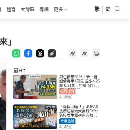
繁
简
育
體育
大灣區
專欄
更多
來」
最Hit
銀色債券2026｜新一批
銀債每手1萬元 最少4.25
厘 8.21起可申購 發行金
額最多550億
投資理財
4小時前
「你個frd廢！」JUPAS
放榜炫耀港大醫科Offer
名校女生囂張留言惹眾
怒 醫學院澄清：宣稱
時事熱話
「40.5分獲錄取」不符事
4小時前
實｜Juicy叮