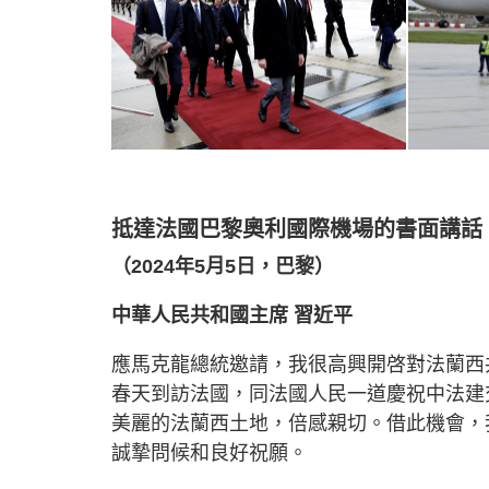
抵達法國巴黎奧利國際機場的書面講話
（2024年5月5日，巴黎）
中華人民共和國主席 習近平
應馬克龍總統邀請，我很高興開啓對法蘭西共
春天到訪法國，同法國人民一道慶祝中法建交
美麗的法蘭西土地，倍感親切。借此機會，
誠摯問候和良好祝願。