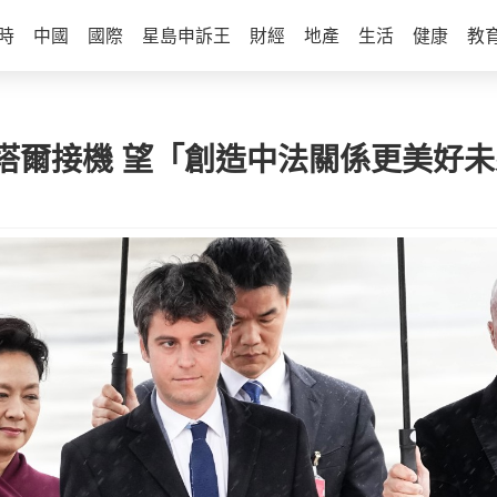
時
中國
國際
星島申訴王
財經
地產
生活
健康
教
塔爾接機 望「創造中法關係更美好未