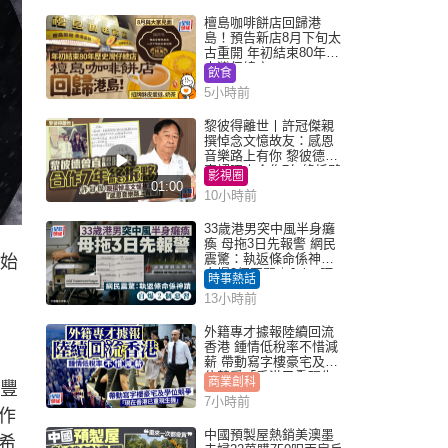
檀島咖啡餅店回歸港
島！預告新店8月下旬太
古重開 年初結束80年歷
史灣仔總店
飲食
5小時前
黎彼得離世丨許冠傑親
撰悼念文憶故友：感恩
音樂路上有你 黎彼德曾
直認唔夾合作7年終拆夥
影視圈
01:00
10小時前
33歲港男突中風半身癱
瘓 母拖3日先報警 網民
震驚：執返條命係神蹟
始
自爆2個惡習｜Juicy叮
時事熱話
13小時前
外籍專才據報陸續回流
香港 鍾情低稅率不惜減
薪 帶動寫字樓豪宅及學
位競爭「香港已重現生
商業創科
得豐
機」
7小時前
作
中國預製屋熱銷美澳墨
希