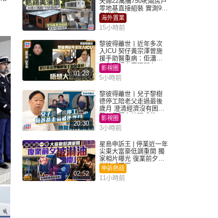
夫婦22萬購750呎兩房戶
零地基直接組裝 實測9個
月激讚
海外置業
15小時前
黎彼得離世丨近年多次
入ICU 契仔黃宗澤曾施
援手助醫重病：佢瀟灑
一生唔想大家唔開心
影視圈
01:23
5小時前
黎彼得離世丨兒子黎樹
德停工陪老父走過最後
歲月 澄清經濟沒有困
難：傳聞有誇張成份
影視圈
20:30
3小時前
星島申訴王 | 停業近一年
尖東大富豪低調重開 獨
家相片曝光 復業前夕被
淋油「贈慶」
申訴熱話
02:52
11小時前