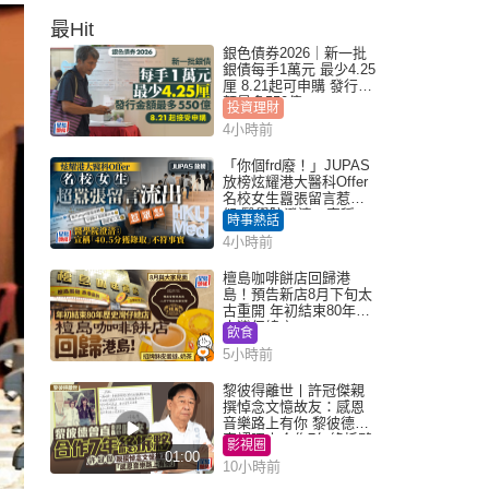
最Hit
銀色債券2026｜新一批
銀債每手1萬元 最少4.25
厘 8.21起可申購 發行金
額最多550億
投資理財
4小時前
「你個frd廢！」JUPAS
放榜炫耀港大醫科Offer
名校女生囂張留言惹眾
怒 醫學院澄清：宣稱
時事熱話
「40.5分獲錄取」不符事
4小時前
實｜Juicy叮
檀島咖啡餅店回歸港
島！預告新店8月下旬太
古重開 年初結束80年歷
史灣仔總店
飲食
5小時前
黎彼得離世丨許冠傑親
撰悼念文憶故友：感恩
音樂路上有你 黎彼德曾
直認唔夾合作7年終拆夥
影視圈
01:00
10小時前