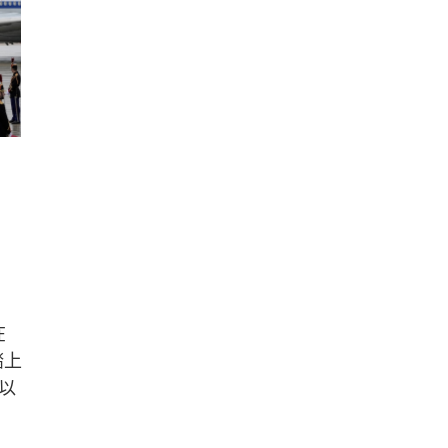
在
踏上
以