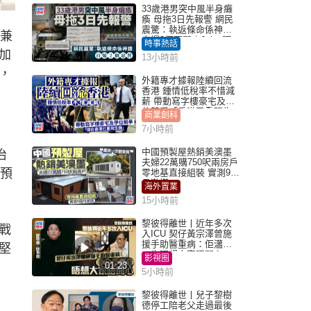
33歲港男突中風半身癱
瘓 母拖3日先報警 網民
震驚：執返條命係神蹟
記兼
自爆2個惡習｜Juicy叮
時事熱話
加
13小時前
，
外籍專才據報陸續回流
香港 鍾情低稅率不惜減
薪 帶動寫字樓豪宅及學
位競爭「香港已重現生
商業創科
機」
7小時前
中國預製屋熱銷美澳墨
治
夫婦22萬購750呎兩房戶
、預
零地基直接組裝 實測9個
月激讚
海外置業
15小時前
黎彼得離世丨近年多次
戰
入ICU 契仔黃宗澤曾施
援手助醫重病：佢瀟灑
堅
一生唔想大家唔開心
影視圈
01:23
5小時前
黎彼得離世丨兒子黎樹
德停工陪老父走過最後