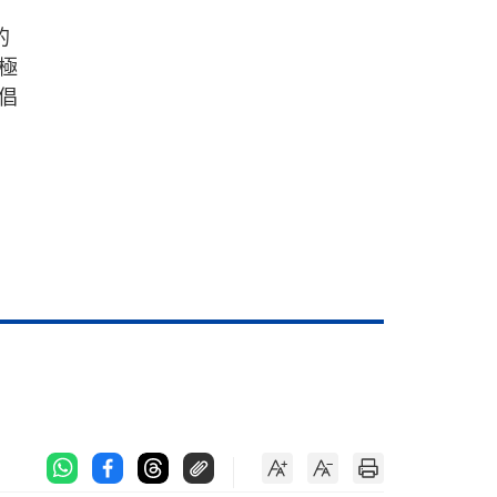
的
極
倡