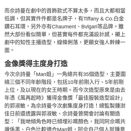
而佘詩曼在劇中的首飾款式不算太多，而且大都相當
低調，但其實件件都是名牌子，有Tiffany & Co.白金
鑽石耳環，另外亦有Chaument、Bvlgari等品牌。雖
然大部份看似簡單，但甚實每件都充滿設計感，襯上
劇中的知性主播造型，線條俐落，更顯女強人幹練一
面。
金像獎得主度身打造
今次佘詩曼「Man姐」一角總共有35個造型，主要圍
繞三個不同年齡階段，包括10年前剛入行、5年前剛
上位，及以現在的女王時期。而今次造型原來是由去
年憑《風再起時》獲得金像獎「最佳服裝造型設計」
的郭淑敏，為佘詩曼今次劇集度身打造！總監製鍾澍
佳日前還透露與郭淑敏、佘詩曼曾開會討論有關造
型：「我哋傾角色時已傾埋衫嘅顏色，我同阿佘嘅共
識係黑、白色比較適合Man姐，阿佘自己個人就鍾意