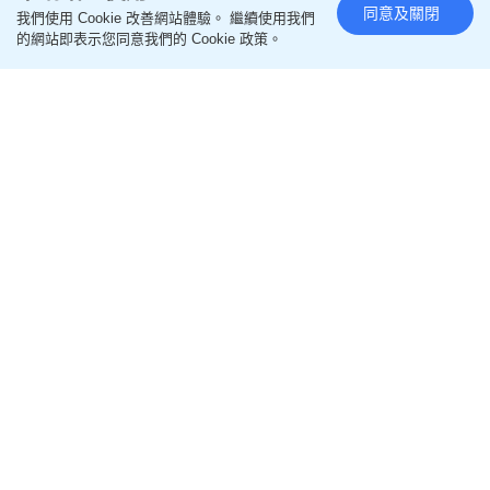
同意及關閉
我們使用 Cookie 改善網站體驗。 繼續使用我們
佘詩曼疑胸壓Chrome Hearts型
的網站即表示您同意我們的 Cookie 政策。
男老闆 俯身疑跟對方背脊零距離
接觸 網民驚呼：企側邊唔得？
更新時間：17:03 2026-08-06 HKT
影視圈
國際知名銀器品牌Chrome Hearts的老闆之一Richard
Stark近日旋風式訪港，溥儀眼鏡創始人邱子傑為他
舉辦了一場星光熠熠的盛大酒會。城中名人明星紛紛
前來朝聖，場面墟冚，包括視后佘詩曼（阿佘）、胡
定欣、方力申、郭偉亮（Eric Kwok）與葉佩雯夫
婦、草蜢的蔡一傑和蔡一智、蘇永康等，足見
Richard Stark的巨星級魅力。
佘詩曼「集郵」成功
活動上，視后佘詩曼盛裝出席，她身穿一件黑色半透