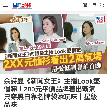
繁
简
佘詩曼《新聞女王》主播Look逐
個睇！200元平價品牌着出霸氣
只穿黑白靠名牌袋添玩味丨星級
品味