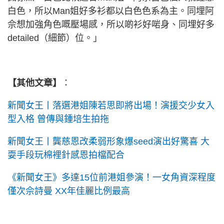
白色，所以Man姐好多衫都以白色色系為主。同埋阿
佘想加強角色嘅壓場感，所以啲衫好啱身、同埋好多
detailed（細節）位。」
【其他文章】
：
新聞女王丨落選港姐陳若思即將出場！演援交少女入
型入格 曾傳與鍾培生拍拖
新聞女王丨龔慈恩改柔弱形象爆seed演出好驚喜 大
耍手段玩棉裡針感恩拍檔配合
《新聞女王》多達15位前港姐參演！一女角資深程度
僅次佘詩曼 XX年佳麗比例最高