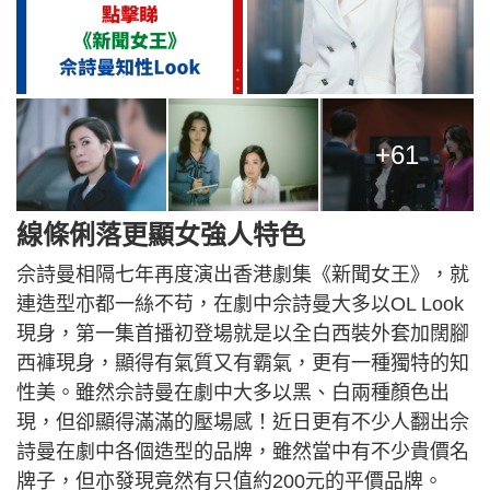
+61
線條俐落更顯女強人特色
佘詩曼相隔七年再度演出香港劇集《新聞女王》，就
連造型亦都一絲不苟，在劇中佘詩曼大多以OL Look
現身，第一集首播初登場就是以全白西裝外套加闊腳
西褲現身，顯得有氣質又有霸氣，更有一種獨特的知
性美。雖然佘詩曼在劇中大多以黑、白兩種顏色出
現，但卻顯得滿滿的壓場感！近日更有不少人翻出佘
詩曼在劇中各個造型的品牌，雖然當中有不少貴價名
牌子，但亦發現竟然有只值約200元的平價品牌。