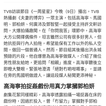
TVB訪談節目《一周星星》今晚（9日）播出，TVB
熱播劇《夫妻的博弈》一眾主演，包括高海寧、馬國
明、郭柏妍、何廣沛及鄧智堅一起接受主持許文軒訪
問，大爆拍攝趣聞。在「你問我答」環節中，高海寧
大方公開擇偶條件，坦言雖然公司有很多好男人，但
她抗拒與行內人拍拖，希望能保有工作以外的私人空
間，做回一個普通人。然而，節目組其後播出洪永城
預錄的片段，他自爆曾為高海寧做媒人，介紹了幾位
男性朋友給她，更追問「相親」進度。高海寧聽後立
即瞪大雙眼，緊張地澄清「絕對冇啲咁嘅事」，並請
在旁的馬國明做證人，讓這段媒人秘聞更添神秘。
高海寧拍捉姦戲份用真力掌摑郭柏妍
劇集花絮同樣精彩，高海寧透露拍攝一場捉姦在床的
戲份時，因過於投入，曾「冇留力」掌摑對手郭柏