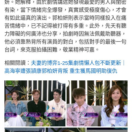
妍。她解釋，由於劇情講述她發現最愛的男人與閨密
有染，當下情緒完全爆發，真實感受極度傷心，才會
有如此逼真的演出。郭柏妍則表示當時同樣投入在痛
苦情緒中，已不記得被打得有多重。此外，先天有聽
力障礙的何廣沛也分享，拍劇時因無法佩戴助聽器，
他必須靠熟背所有演員的對白，包括對手的最後一句
台詞，來克服拍攝困難，敬業精神可嘉。
相關閱讀：
夫妻的博弈1-25集劇情懶人包不斷更新｜
高海寧遭張頴康郭柏妍背叛 重生獲馬國明助復仇