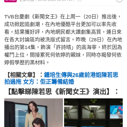
TVB台慶劇《新聞女王》在上周一（20日）推出後，
成功掀起追劇潮，在內地優酷平台更加可以率先收
看，結果獲好評，內地網民都大讚劇集高質，連日來
在各大討論區均被洗版式留言。昨晚（28日）在內地
播出的第14集，飾演「許詩晴」的高海寧，終於因為
權鬥上位，間接累死何依婷的親妹，同時亦揭發何依
婷假學歷的黑材料。
【相關文章】：
鍾培生傳與26歲前港姐陳若思
拍過拖 女方：佢正籌備結婚
【點擊睇陳若思《新聞女王》演出】：