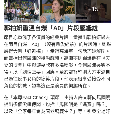
+15
郭柏妍重溫自爆「A0」片段感尷尬
節目亦重溫了各演員的經典片段，當播出郭柏妍過去
在節目自爆「A0」（沒有戀愛經驗）的片段時，她尷
尬得大叫「好難搞」，幸得高海寧一句話巧妙解圍。
而當播出何廣沛的接吻戲時，高海寧則踢爆他在《夫
妻的博弈》中與游嘉欣有多場吻戲，令何廣沛哭笑不
得，以「劇情需要」回應。至於鄧智堅則大方重溫自
己過往反串女角的搞笑片段，他表示很享受接受不同
角色的挑戰，認為這正是演員的樂趣所在。
在「本尊Fact Check」環節，主持人許文軒向馬國明
提出多個尖銳傳聞，包括「馬國明是『媽寶』嗎？」
以及「全家每年會為唐老鴨慶生？」等，引發全場好