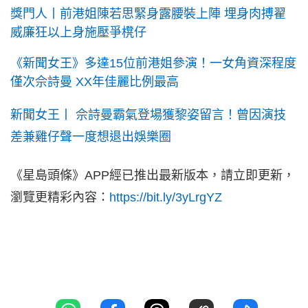
獎門人丨前港姐陳若思緊身露腰裝上陣 埋身肉搏翟
威廉狂以上身施壓爭櫈仔
《新聞女王》多達15位前港姐參演！一女角資深程度
僅次佘詩曼 XX年佳麗比例最高
新聞女王丨 佘詩曼霸氣登場獲黎姿留言！曾因演技
差兼雞仔聲一度想退出娛樂圈
《星島頭條》APP經已推出最新版本，請立即更新，
瀏覽更精彩內容：
https://bit.ly/3yLrgYZ