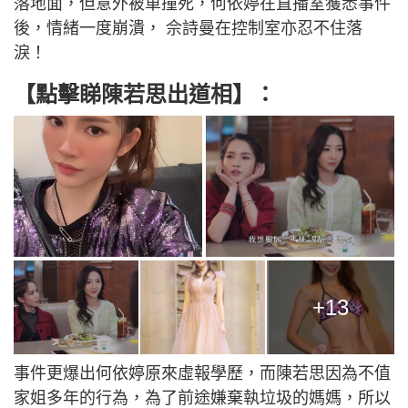
落地面，但意外被車撞死，何依婷在直播室獲悉事件
後，情緒一度崩潰， 佘詩曼在控制室亦忍不住落
淚！
【點擊睇陳若思出道相】：
+13
事件更爆出何依婷原來虛報學歷，而陳若思因為不值
家姐多年的行為，為了前途嫌棄執垃圾的媽媽，所以