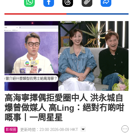
高海寧擇偶拒愛圈中人 洪永城自
爆曾做媒人 高Ling：絕對冇啲咁
嘅事丨一周星星
更新時間：23:00 2026-08-09 HKT
影視圈