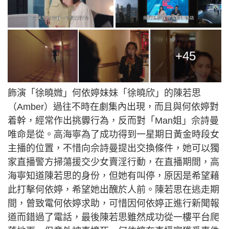
+45
飾演「徐曉媺」何依婷妹妹「徐曉欣」的陳若思
（Amber）過往不時在劇集內出現，而且與何依婷對
着幹，經常作出挑釁行為，反而對「Man姐」佘詩曼
唯命是從。高海寧為了成功得到一星期日黃金時段女
主播的位置，不惜向佘詩曼提出交換條件，她可以獨
家直播警方掃蕩援交少女賣淫行動，在直播期間，高
海寧知道陳若思的身份，但她有叫停，原因是希望藉
此打擊何依婷，希望她出醜於人前。陳若思在逃走期
間，曾致電何依婷求助，可惜因何依婷正進行新聞報
道而錯過了電話，最後陳若思雖然成功從一樓平台爬