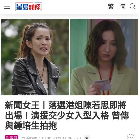
繁
简
新聞女王丨落選港姐陳若思即將
出場！演援交少女入型入格 曾傳
與鍾培生拍拖
更新時間：18:30 2023-11-29 HKT
影視圈