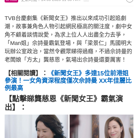
TVB台慶劇集《新聞女王》推出以來成功引起追劇
潮，故事兼角色人物引起網民極高的關注度，劇中女
角不顧着談情說愛，為求上位人人出盡全力去爭，
「Man姐」佘詩曼霸氣登場，與「梁景仁」馬國明大
玩辦公室政治，當然令觀眾睇得過癮，不過佘詩曼的
老闆娘「方太」龔慈恩，氣場出佘詩曼還要厲害！
【相關閱讀】：
《新聞女王》多達15位前港姐
參演！一女角資深程度僅次佘詩曼 XX年佳麗比
例最高
【點擊睇龔慈恩《新聞女王》霸氣演
出】：