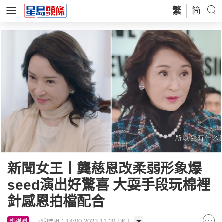
繁
简
新聞女王丨龔慈恩改柔弱形象爆
seed演出好驚喜 大耍手段玩棉裡
針感恩拍檔配合
更新時間：14:00 2023-11-30 HKT
影視圈