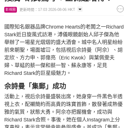
更新時間：17:03 2026-08-06 HKT
影視圈
國際知名銀器品牌Chrome Hearts的老闆之一Richard
Stark近日旋風式訪港，溥儀眼鏡創始人邱子傑為他
舉辦了一場星光熠熠的盛大酒會。城中名人明星紛紛
前來朝聖，場面墟冚，包括視后佘詩曼（阿佘）、胡
定欣、方力申、郭偉亮（Eric Kwok）與葉佩雯夫
婦、草蜢的蔡一傑和蔡一智、蘇永康等，足見
Richard Stark的巨星級魅力。
佘詩曼「集郵」成功
活動上，視后佘詩曼盛裝出席，她身穿一件黑色半透
視上衣，配襯簡約而高貴的珠寶首飾，散發著成熟優
雅的氣質，狀態大勇。阿佘亦把握機會，成功與
Richard Stark合照。事後，她在個人Instagram上分
享喜悅，表示非常榮幸能參與盛會，並成功「集郵」