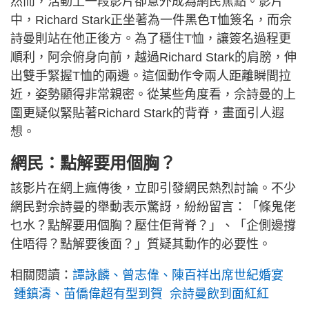
然而，活動上一段影片卻意外成為網民焦點。影片
中，Richard Stark正坐著為一件黑色T恤簽名，而佘
詩曼則站在他正後方。為了穩住T恤，讓簽名過程更
順利，阿佘俯身向前，越過Richard Stark的肩膀，伸
出雙手緊握T恤的兩邊。這個動作令兩人距離瞬間拉
近，姿勢顯得非常親密。從某些角度看，佘詩曼的上
圍更疑似緊貼著Richard Stark的背脊，畫面引人遐
想。
網民：點解要用個胸？
該影片在網上瘋傳後，立即引發網民熱烈討論。不少
網民對佘詩曼的舉動表示驚訝，紛紛留言：「條鬼佬
乜水？點解要用個胸？壓住佢背脊？」、「企側邊撐
住唔得？點解要後面？」質疑其動作的必要性。
相關閱讀：
譚詠麟、曾志偉、陳百祥出席世紀婚宴
鍾鎮濤、苗僑偉超有型到賀 佘詩曼飲到面紅紅