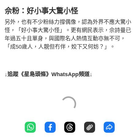
佘粉：好小事大驚小怪
另外，也有不少粉絲力撐偶像，認為外界不應大驚小
怪，「好小事大驚小怪」。更有網民表示，佘詩曼已
年過五十且單身，與國際名人熱情互動亦無不可，
「成50歲人，人靚但冇伴，姣下又何妨？」。
↓追蹤《星島頭條》WhatsApp頻道↓