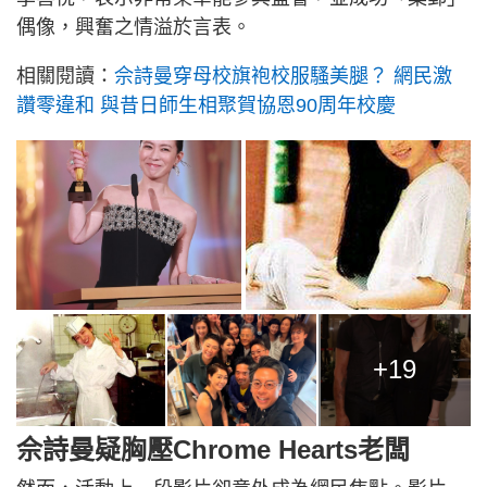
偶像，興奮之情溢於言表。
相關閱讀：
佘詩曼穿母校旗袍校服騷美腿？ 網民激
讚零違和 與昔日師生相聚賀協恩90周年校慶
+19
佘詩曼疑胸壓Chrome Hearts老闆