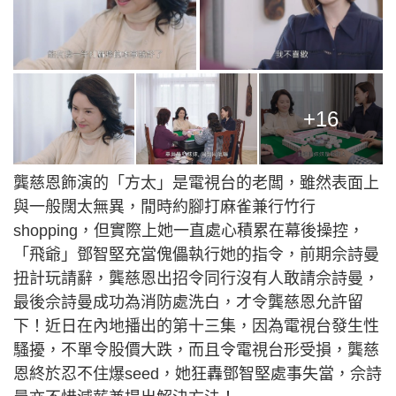
+16
龔慈恩飾演的「方太」是電視台的老闆，雖然表面上
與一般闊太無異，閒時約腳打麻雀兼行竹行
shopping，但實際上她一直處心積累在幕後操控，
「飛爺」鄧智堅充當傀儡執行她的指令，前期佘詩曼
扭計玩請辭，龔慈恩出招令同行沒有人敢請佘詩曼，
最後佘詩曼成功為消防處洗白，才令龔慈恩允許留
下！近日在內地播出的第十三集，因為電視台發生性
騷擾，不單令股價大跌，而且令電視台形受損，龔慈
恩終於忍不住爆seed，她狂轟鄧智堅處事失當，佘詩