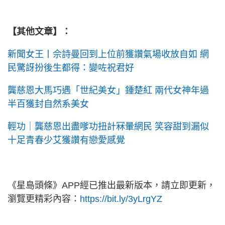
【其他文章】：
新聞女王丨佘詩曼回到上位前獲讚氣場收放自如 網
民驚訝扮後生都得：變咗祝君好
龔慈恩大馬巧遇「世紀美女」鍾楚紅 兩代女神年過
半百獲封自然系美女
輕功｜龔慈恩出盡嗲功扭計冧暈網民 笑容甜到漏似
十足青春少艾獲讚有戀愛感覺
《星島頭條》APP經已推出最新版本，請立即更新，
瀏覽更精彩內容：
https://bit.ly/3yLrgYZ