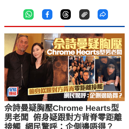
佘詩曼疑胸壓Chrome Hearts型
男老闆 俯身疑跟對方背脊零距離
接觸 網民驚呼：企側邊唔得？