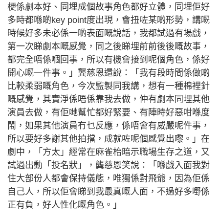
梗係劇本好、同埋成個故事角色都好立體，同埋佢好
多時都喺啲key point度出現，會扭咗某啲形勢，講嘅
時候好多未必係一啲表面嘅說話，我都試過有場戲，
第一次睇劇本嘅感覺，同之後睇埋前前後後嘅故事，
都完全唔係嗰回事，所以有機會接到呢個角色，係好
開心嘅一件事。」龔慈恩還說：「我有段時間係做啲
比較柔弱嘅角色，今次監製同我講，想有一種棉裡針
嘅感覺，其實淨係唔係靠我去做，仲有劇本同埋其他
演員去做，有佢哋幫忙都好緊要、有陣時好惡咁喺度
鬧，如果其他演員冇乜反應，係唔會有威嚴呢件事，
所以要好多謝其他拍擋，成就咗呢個感覺出嚟。」在
劇中，「方太」經常在麻雀枱暗示職場生存之道，又
試過出動「投名狀」，龔慈恩笑說：「喺戲入面我對
住大部份人都會保持儀態，唯獨係對飛爺，因為佢係
自己人，所以佢會睇到我最真嘅人面，不過好多嘢係
正有負，好人性化嘅角色。」