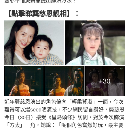
曼亦不惜減薪兼提出解決方法！
【點擊睇龔慈恩靚相】：
+30
近年龔慈恩演出的角色偏向「輕柔賢淑」一面，今次
難得可以爆seed晒演技，不少網民留言讚好，龔慈恩
今日（30日）接受《星島頭條》訪問，對於今次飾演
「方太」一角，她說：「呢個角色當然好玩，最主要