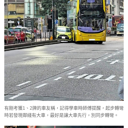
有剛考獲1、2牌的車友稱，記得學車時師傅提醒，起步轉彎
時若發現鄰綫有大車，最好是讓大車先行，別同步轉彎。