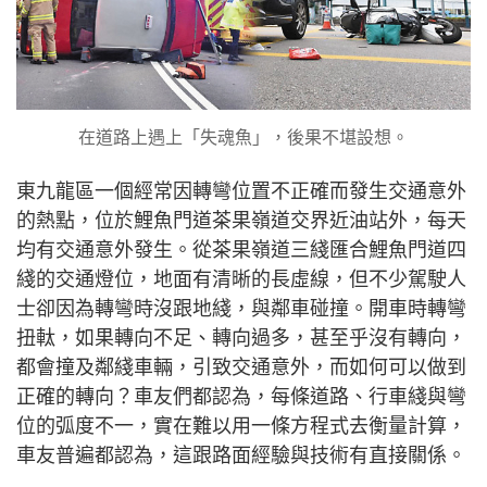
在道路上遇上「失魂魚」，後果不堪設想。
東九龍區一個經常因轉彎位置不正確而發生交通意外
的熱點，位於鯉魚門道茶果嶺道交界近油站外，每天
均有交通意外發生。從茶果嶺道三綫匯合鯉魚門道四
綫的交通燈位，地面有清晰的長虛線，但不少駕駛人
士卻因為轉彎時沒跟地綫，與鄰車碰撞。開車時轉彎
扭軚，如果轉向不足、轉向過多，甚至乎沒有轉向，
都會撞及鄰綫車輛，引致交通意外，而如何可以做到
正確的轉向？車友們都認為，每條道路、行車綫與彎
位的弧度不一，實在難以用一條方程式去衡量計算，
車友普遍都認為，這跟路面經驗與技術有直接關係。