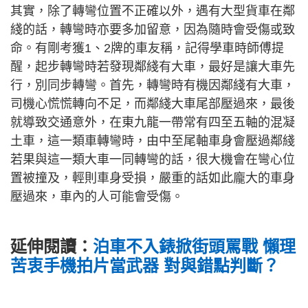
其實，除了轉彎位置不正確以外，遇有大型貨車在鄰
綫的話，轉彎時亦要多加留意，因為隨時會受傷或致
命。有剛考獲1、2牌的車友稱，記得學車時師傅提
醒，起步轉彎時若發現鄰綫有大車，最好是讓大車先
行，別同步轉彎。首先，轉彎時有機因鄰綫有大車，
司機心慌慌轉向不足，而鄰綫大車尾部壓過來，最後
就導致交通意外，在東九龍一帶常有四至五軸的混凝
土車，這一類車轉彎時，由中至尾軸車身會壓過鄰綫
若果與這一類大車一同轉彎的話，很大機會在彎心位
置被撞及，輕則車身受損，嚴重的話如此龐大的車身
壓過來，車內的人可能會受傷。
延伸閱讀：
泊車不入錶掀街頭罵戰 懶理
苦衷手機拍片當武器 對與錯點判斷？