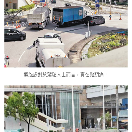
迴旋處對於駕駛人士而言，實在點頭痛！