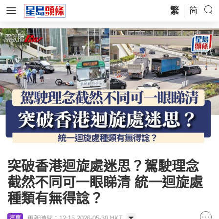
繁
简
突破香港迴旋處迷思？駕駛理念
截然不同可一眼睇清 統一迴旋處
種類有無得諗？
更新時間：12:15 2026-05-30 HKT
汽車