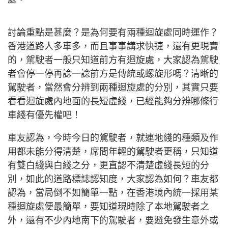
討論重點是甚麼？是為何要有兩種迴旋處同時運作？
香港道路人多車多，而且事事講求快捷，還有更現實
的，駕駛者一般只知道前方有迴旋處，大家認為駕駛
者會停一停再諗一諗前方是傳統或螺旋形嗎？清晰的
駕駛者，當然會分辨到兩種迴旋處的分別，其實只要
看看迴旋處內地面的長短虛綫，已經能夠分辨哪條行
車綫有優先權吧！
車友認為，今時今日的駕駛者，就連地綫的種類及作
用都未能分得清楚，席間年輕的駕駛者更稱，只知道
有雙白綫與白綫之分，更直認不清楚虛綫長短的分
別，如此的道路標誌認知度，大家認為如何？車友都
認為，當局倒不如簡單一點，在香港境內統一採用某
種迴旋處便最簡單，要知道現時除了本地駕駛者之
外，還有不少內地南下的駕駛者，要避免發生意外或