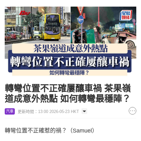
轉彎位置不正確屢釀車禍 茶果嶺
道成意外熱點 如何轉彎最穩陣？
更新時間：13:00 2026-05-23 HKT
汽車
轉彎位置不正確惹的禍？（Samuel）