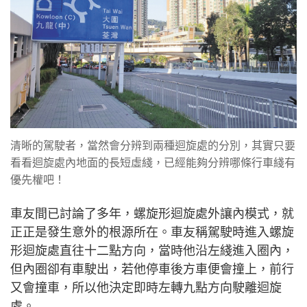
清晰的駕駛者，當然會分辨到兩種迴旋處的分別，其實只要
看看迴旋處內地面的長短虛綫，已經能夠分辨哪條行車綫有
優先權吧！
車友間已討論了多年，螺旋形迴旋處外讓內模式，就
正正是發生意外的根源所在。車友稱駕駛時進入螺旋
形迴旋處直往十二點方向，當時他沿左綫進入圈內，
但內圈卻有車駛出，若他停車後方車便會撞上，前行
又會撞車，所以他決定即時左轉九點方向駛離迴旋
處。