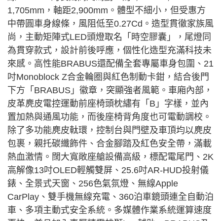
1,705mm，軸距2,900mm。體型不細小，但受惠方
中帶圓車身線條，風阻低至0.27Cd。造型貫徹家族風
尚，主動矩陣式LED頭燈取名「時空膠囊」，尾燈同
為貫穿款式，設計前後呼應，個性化造型充滿科技未
來感。高性能BRABUS還配備全套專屬車身包圍、21
吋Monoblock Z合金輪圈與紅色制動卡鉗，結合後門
下方「BRABUS」徽章，突顯強者風範。車廂內部，
皮革麂皮電控運動前座椅頭枕繡有「B」字樣，並內
置加熱與通風功能，而後座椅背角度也可電動調校。
除了多功能麂皮軚環，控制台與門壁及車頂均以麂皮
包裹，親托碳纖飾件、合金腳踏及紅色安全帶，滿載
熱血激情。闊大寬敞座艙設備高級，標配電尾門、2K
高解像13吋OLED輕觸雙屏、25.6吋AR-HUD投射儀
錶、全景式天窗、256色氣氛燈、無線Apple
CarPlay、雙手機無線充電、360泊車鏡頭連全自動泊
車、多項主動式安全系統。多媒體作業系統運算速度