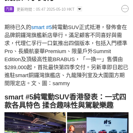
更新時間：05:47 2025-05-10 HKT
汽車
期待已久的
smart #5
純電動SUV正式抵港，發佈會在
品牌銅鑼灣旗艦新店舉行。滿足顧客不同喜好與需
求，代理仁孚行一口氣推出四個版本，包括入門標準
Pro、長續航豪華Premium、限量戶外Summit
Edition及頂級高性能BRABUS，「一換一」售價由
$289,000起，首批最快第四季交付。另新車即日起已
進駐smart銅鑼灣旗艦店、九龍陳列室及大圍圍方期
間限定店。文、圖：sammy
smart #5純電動SUV香港發表：一式四
款各具特色 揉合趣味性與駕駛樂趣