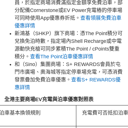
員，於指定商場消費滿指定金額享免費泊車，部
分配備Cornerstone或EV Power充電樁的停車場
可同時使用App優惠券折抵。
查看領展免費泊車
優惠詳情
新鴻基（SHKP）旗下商場：憑The Point積分可
兌換免泊時數，指定場內Shell Recharge或中電
源動快充槍可同步累積The Point / cPoints雙重
積分。
查看The Point泊車優惠詳情
和（Sino）集團商場：S+ REWARDS會員於屯
門市廣場、奧海城等指定停車場充電，可憑消費
發票疊加免費泊車優惠。
查看S+ REWARDS優
惠詳情
全港主要商場EV充電與泊車優惠對照表
泊車基本換領規則
充電費可否抵扣泊