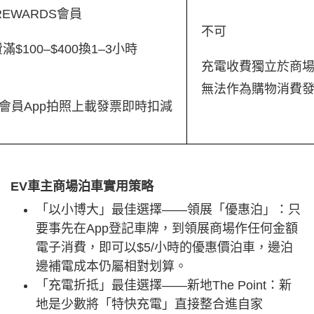
 REWARDS會員
不可
滿$100–$400換1–3小時
充電收費獨立於商
無法作為購物消費
會員App拍照上載發票即時扣減
EV車主商場泊車實用策略
「以小博大」最佳選擇——領展「優惠泊」：只
要事先在App登記車牌，到領展商場作任何金額
電子消費，即可以$5/小時的優惠價泊車，邊泊
邊補電成本仍屬相對划算。
「充電折抵」最佳選擇——新地The Point：新
地是少數將「特快充電」直接整合進自家