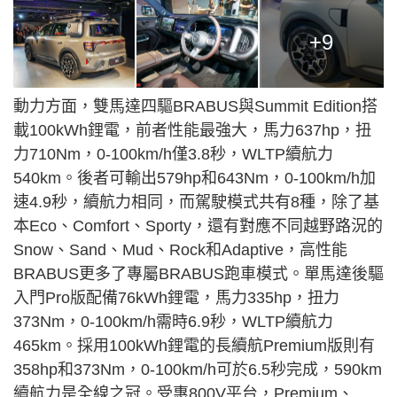
+9
動力方面，雙馬達四驅BRABUS與Summit Edition搭
載100kWh鋰電，前者性能最強大，馬力637hp，扭
力710Nm，0-100km/h僅3.8秒，WLTP續航力
540km。後者可輸出579hp和643Nm，0-100km/h加
速4.9秒，續航力相同，而駕駛模式共有8種，除了基
本Eco、Comfort、Sporty，還有對應不同越野路況的
Snow、Sand、Mud、Rock和Adaptive，高性能
BRABUS更多了專屬BRABUS跑車模式。單馬達後驅
入門Pro版配備76kWh鋰電，馬力335hp，扭力
373Nm，0-100km/h需時6.9秒，WLTP續航力
465km。採用100kWh鋰電的長續航Premium版則有
358hp和373Nm，0-100km/h可於6.5秒完成，590km
續航力是全線之冠。受惠800V平台，Premium、