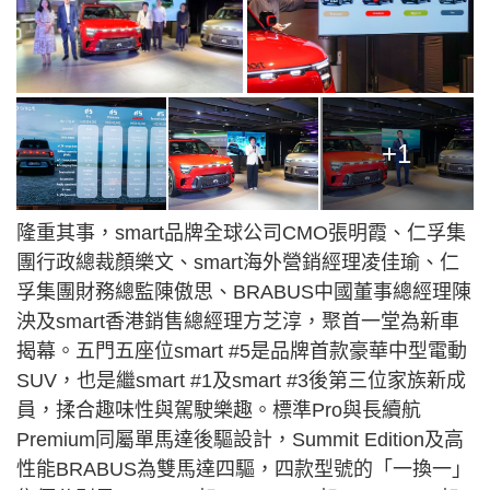
+1
隆重其事，smart品牌全球公司CMO張明霞、仁孚集
團行政總裁顏樂文、smart海外營銷經理凌佳瑜、仁
孚集團財務總監陳傲思、BRABUS中國董事總經理陳
泱及smart香港銷售總經理方芝淳，聚首一堂為新車
揭幕。五門五座位smart #5是品牌首款豪華中型電動
SUV，也是繼smart #1及smart #3後第三位家族新成
員，揉合趣味性與駕駛樂趣。標準Pro與長續航
Premium同屬單馬達後驅設計，Summit Edition及高
性能BRABUS為雙馬達四驅，四款型號的「一換一」