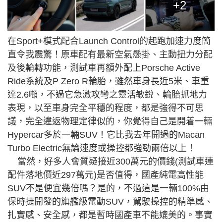
+2
在Sport+模式配合Launch Control的起跑加速力度簡
直令我震驚！原車配有最新空氣懸掛、主動扭力分配
及後輪轉功能，測試車再額外配上Porsche Active
Ride系統及P Zero R輪胎，雖然車身長近5米、車重
達2.6噸，不過它急激攻彎之靈活敏銳、輪胎抓地力
表現，以至車身完全平穩的程度，都是強得不可思
議，完全違返物理定律似的，你覺得自己是開着一輛
Hypercar多於一輛SUV！它比我去年開過的Macan
Turbo Electric無論速度或操控都強勁兩倍以上！
當然，好多人會質疑接近300萬元的價錢(測試車連
配件落地價近297萬元)是否值得，國產純電高性能
SUV不是便宜幾倍嗎？是的，不過這是一輛100%由
保時捷開發的旗艦級電動SUV，駕駛操控的精準感、
扎實感、安全感，都是暫時國產車不能媲美的。事實