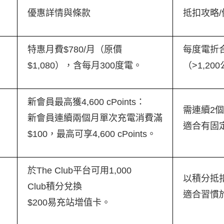
優惠詳情與條款
抵扣攻略/
特惠月費$780/月（原價
每度電折合
$1,080），含每月300度電。
（>1,2
新會員最高獲4,600 cPoints：
需連續2
新會員連續兩個月單次充電消費滿
適合有固
$100，最高可享4,600 cPoints。
於The Club平台可用1,000
以積分抵
Club積分兌換
適合習慣
$200易充站增值卡。