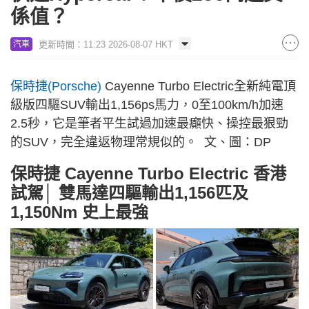
係值？
更新時間：11:23 2026-08-07 HKT
汽車
保時捷(Porsche)
Cayenne Turbo Electric全新純電頂
級版四驅SUV輸出1,156ps馬力，0至100km/h加速
2.5秒，它是筆者平生試過加速最癲快、操控最狠勁
的SUV，完全違返物理常規似的。 文、圖：DP
保時捷 Cayenne Turbo Electric
香港
試駕│ 雙馬達四驅輸出1,156匹及
1,150Nm 史上最強