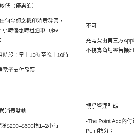
較低（優惠泊）
任何金額之機印消費發票，
不可
1小時優惠時租泊車（$5/
）
充電費由第三方Ap
不視為商場零售機
適用時段：早上10時至晚上10時
支援電子支付發票
視乎營運型態
與消費雙軌
•The Point Ap
滿$200–$600換1–2小時
Point積分；