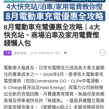
8月電動車充電優惠全攻略｜4大
快充站、商場泊車及家用電費慳
錢懶人包
更新時間：12:00 2026-08-07 HKT
汽車
電動車大幅普及，日常充電開支已成為各大車主最關
注的養車成本之一。2026年8月，香港各大電動車充
電營運商（包括Cornerstone GO、CLPe中電源動、
E-Charge易充站及Halo Energy）與電力公司紛紛推
出全新的充值回贈、月費優惠等獎賞。無論你是依賴
商場及停車場快充的「無槍族」，還是具備獨立電錶
的家用慢充車主，《駕駛艙AI貼士》本篇攻略將為你