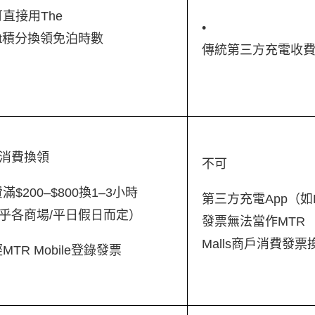
可直接用The
•
int積分換領免泊時數
傳統第三方充電收
消費換領
不可
滿$200–$800換1–3小時
第三方充電App（如E-
乎各商場/平日假日而定）
發票無法當作MTR
Malls商戶消費發
MTR Mobile登錄發票