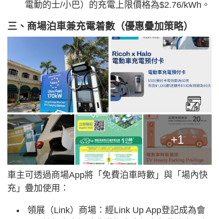
電動的士/小巴）的充電上限價格為$2.76/kWh。
三、商場泊車兼充電着數（優惠疊加策略）
+1
車主可透過商場App將「免費泊車時數」與「場內快
充」疊加使用：
領展（Link）商場：經Link Up App登記成為會