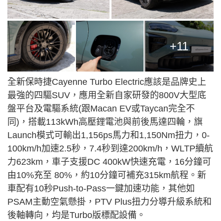
+11
全新保時捷Cayenne Turbo Electric應該是品牌史上
最強的四驅SUV，應用全新自家研發的800V大型底
盤平台及電驅系統(跟Macan EV或Taycan完全不
同)，搭載113kWh高壓鋰電池與前後馬達四輪，旗
Launch模式可輸出1,156ps馬力和1,150Nm扭力，0-
100km/h加速2.5秒，7.4秒到達200km/h，WLTP續航
力623km，車子支援DC 400kW快速充電，16分鐘可
由10%充至 80%，約10分鐘可補充315km航程。新
車配有10秒Push-to-Pass一鍵加速功能，其他如
PSAM主動空氣懸掛，PTV Plus扭力分導升級系統和
後軸轉向，均是Turbo版標配設備。