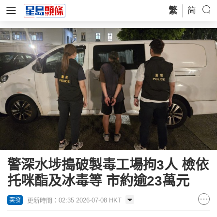
繁
简
警深水埗搗破製毒工場拘3人 檢依
托咪酯及冰毒等 市約逾23萬元
更新時間：02:35 2026-07-08 HKT
突發