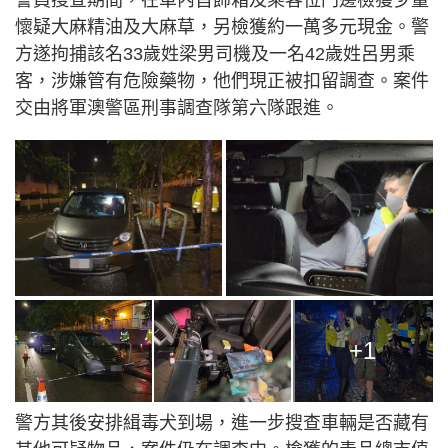
警員搜查期間，在車內首飾箱及乘客位門邊檢獲少量
懷疑大麻精油及大麻草，另檢獲約一萬多元現金。警
方遂拘捕該名33歲姓梁男司機及一名42歲姓呂男乘
客，涉嫌管有危險藥物，他們現正被扣留調查。案件
交由將軍澳警區刑事調查隊第六隊跟進。
+1
警方其後安排緝毒犬到場，進一步搜查車輛是否藏有