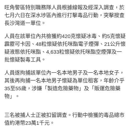
旺角警區特別職務隊人員根據線報及經深入調查，於
七月六日在深水埗區內進行打擊毒品行動，突擊搜查
長沙灣道一單位。
人員在該單位內共檢獲約420克懷疑冰毒、約5克懷疑
霹靂可卡因、48粒懷疑依托咪酯電子煙彈、21公升懷
疑液態依托咪酯、4,633粒懷疑依托咪酯空煙彈及一
批懷疑製毒工具。
人員遂拘捕該單位內一名本地男子及一名本地女子，
其後再拘捕一名本地男子懷疑為單位租客，年齡介乎
35至55歲，涉嫌「製造危險藥物」及「販運危險藥
物」。
三名被捕人士正被扣留調查。行動中檢獲的毒品總市
值約港幣23萬1千元。