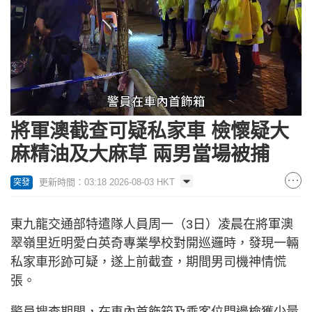
Loaded
:
Unmute
100.00%
將軍澳截查可疑私家車 檢懷疑大
麻精油及大麻草 兩男當場被捕
更新時間：03:18 2026-08-03 HKT
突發
東九龍交通部特遣隊人員周一（3日）凌晨在將軍澳
翠嶺里近明愛白英奇專業學校對開巡邏時，發現一輛
私家車形跡可疑，遂上前截查，期間男司機神情慌
張。