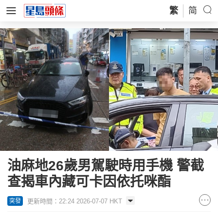
繁
简
油麻地26歲男駕駛時用手機 警截
查揭車內藏可卡因依托咪酯
更新時間：22:24 2026-07-07 HKT
突發