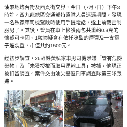
油麻地炮台街及西貢街交界，今日（7月7日）下午3
時許，西九龍總區交通部特遣隊人員巡邏期間，發現
一名私家車司機駕駛時使用手提電話，遂上前截查制
服男子。其後，警員在車上檢獲兩包共重約0.8克的
懷疑可卡因、1粒懷疑含有依托咪酯的煙彈及一支電
子煙裝置，市值共約1500元。
經初步調查，26歲姓黃私家車男司機涉嫌「管有危險
藥物」及「未獲授權而取用運輸工具」被捕，他現正
被扣留調查。案件交由油尖警區刑事調查隊第三隊跟
進。