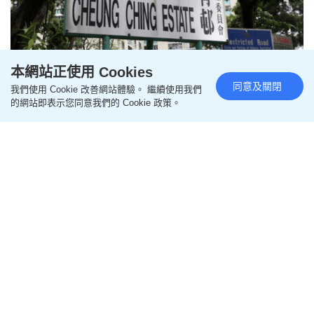
本網站正使用 Cookies
同意及關閉
我們使用 Cookie 改善網站體驗。 繼續使用我們
青衣長青邨35歲男子沒上班5日
的網站即表示您同意我們的 Cookie 政策。
姨母報案揭倒斃寓所
更新時間：04:57 2026-08-05 HKT
突發
青衣發生屍體發現案。今日（5日）凌晨2時22分，警
方接獲一名55歲姓魏女子報案，指懷疑其35歲外甥於
長青邨青荷樓一單位內暈倒。警方及救援人員接報到
場，消防員破門入屋，發現男事主倒臥於睡床上，已
當場死亡。
據悉，魏婦在今日凌晨時分收到其外甥的同事來電，