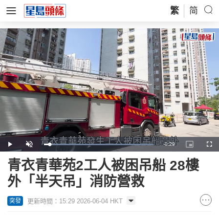
繁
简
Remaining
-
0:29
Loaded
:
Play
Unmute
Picture-
Full
100.00%
in-
Picture
Time
青衣青華苑2工人被困吊船 28樓
外「半天吊」消防營救
更新時間：15:29 2026-06-04 HKT
突發