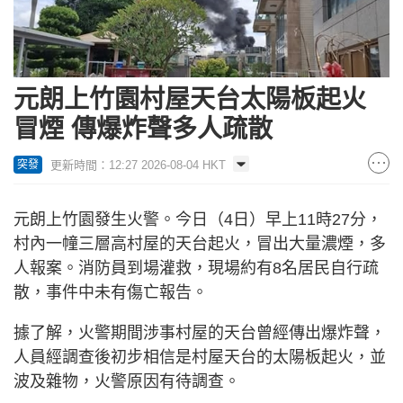
元朗上竹園村屋天台太陽板起火
冒煙 傳爆炸聲多人疏散
更新時間：12:27 2026-08-04 HKT
突發
元朗上竹園發生火警。今日（4日）早上11時27分，
村內一幢三層高村屋的天台起火，冒出大量濃煙，多
人報案。消防員到場灌救，現場約有8名居民自行疏
散，事件中未有傷亡報告。
據了解，火警期間涉事村屋的天台曾經傳出爆炸聲，
人員經調查後初步相信是村屋天台的太陽板起火，並
波及雜物，火警原因有待調查。