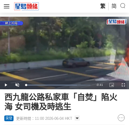
繁
简
Remaining
-
0:41
Loaded
:
Play
Unmute
Picture-
Full
78.87%
in-
Picture
Time
西九龍公路私家車「自焚」陷火
海 女司機及時逃生
更新時間：11:00 2026-06-04 HKT
突發