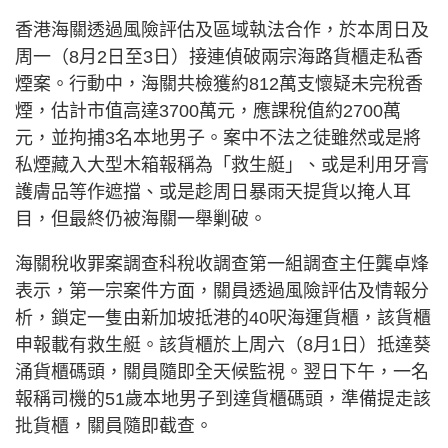
香港海關透過風險評估及區域執法合作，於本周日及
周一（8月2日至3日）接連偵破兩宗海路貨櫃走私香
煙案。行動中，海關共檢獲約812萬支懷疑未完稅香
煙，估計市值高達3700萬元，應課稅值約2700萬
元，並拘捕3名本地男子。案中不法之徒雖然或是將
私煙藏入大型木箱報稱為「救生艇」、或是利用牙膏
護膚品等作遮擋、或是趁周日暴雨天提貨以掩人耳
目，但最終仍被海關一舉剿破。
海關稅收罪案調查科稅收調查第一組調查主任龔卓烽
表示，第一宗案件方面，關員透過風險評估及情報分
析，鎖定一隻由新加坡抵港的40呎海運貨櫃，該貨櫃
申報載有救生艇。該貨櫃於上周六（8月1日）抵達葵
涌貨櫃碼頭，關員隨即全天候監視。翌日下午，一名
報稱司機的51歲本地男子到達貨櫃碼頭，準備提走該
批貨櫃，關員隨即截查。