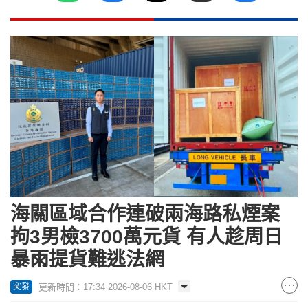
海關區域合作連破兩海路私煙案
拘3男檢3700萬元貨 有人趁周日
暴雨提貨難逃法網
更新時間：17:34 2026-08-06 HKT
突發