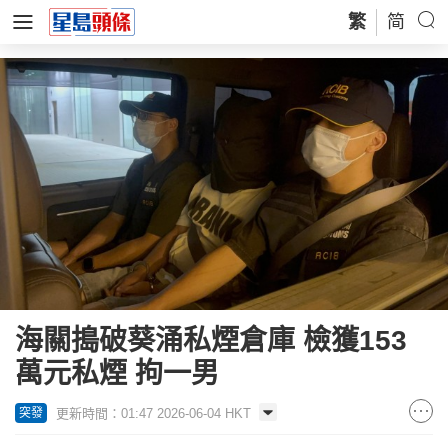
繁
简
海關搗破葵涌私煙倉庫 檢獲153
萬元私煙 拘一男
更新時間：01:47 2026-06-04 HKT
突發