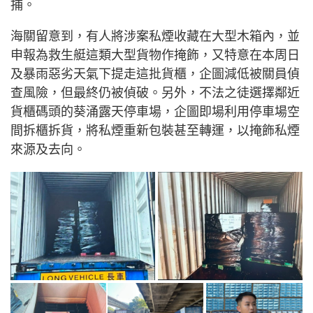
捕。
海關留意到，有人將涉案私煙收藏在大型木箱內，並
申報為救生艇這類大型貨物作掩飾，又特意在本周日
及暴雨惡劣天氣下提走這批貨櫃，企圖減低被關員偵
查風險，但最終仍被偵破。另外，不法之徒選擇鄰近
貨櫃碼頭的葵涌露天停車場，企圖即場利用停車場空
間拆櫃拆貨，將私煙重新包裝甚至轉運，以掩飾私煙
來源及去向。