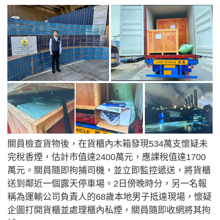
關員檢查貨物後，在貨櫃內木箱發現534萬支懷疑未
完稅香煙，估計市值達2400萬元，應課稅值達1700
萬元。關員隨即拘捕司機，並立即監控遞送，將貨櫃
送到鄰近一個露天停車場。2日傍晚時分，另一名報
稱為運輸公司負責人的68歲本地男子抵達現場，懷疑
企圖打開貨櫃並處理櫃內私煙，關員隨即收網將其拘