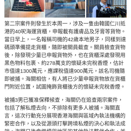
第二宗案件則發生於本周一，涉及一隻由韓國仁川抵
港的40呎海運貨櫃，申報載有護膚品及牙膏等貨物。
當日早上，一名報稱司機的42歲本地男子，同樣到達
碼頭準備提走貨櫃，隨即被關員截查。關員檢查貨物
後，除發現少量已申報貨物外，也在貨櫃深處發現用
黑色物料包裹、約278萬支的懷疑未完稅香煙，估計
市值達1300萬元，應課稅值達900萬元，該名司機隨
即被捕。海關相信，有人將已少量申報貨物放在貨櫃
門附近位置，試圖掩飾貨櫃後方的懷疑未完稅香煙。
被捕3男已獲准保釋候查，海關仍在追查兩宗案件，
包括了解私煙去向，不排除有更多人被捕。海關直
言，這次行動充分展現香港海關與區域內執法機構的
緊密合作，以及從源頭打擊跨境私煙的決心和執法成