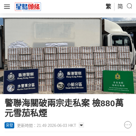
繁
简
警聯海關破兩宗走私案 檢880萬
元雪茄私煙
更新時間：21:49 2026-06-03 HKT
突發