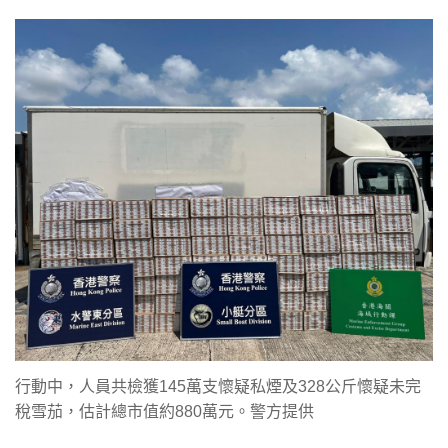
行動中，人員共檢獲145萬支懷疑私煙及328公斤懷疑未完
稅雪茄，估計總市值約880萬元。警方提供