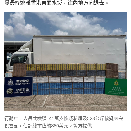
艇最終逃離香港東面水域，往內地方向逃去。
行動中，人員共檢獲145萬支懷疑私煙及328公斤懷疑未完
稅雪茄，估計總市值約880萬元。警方提供