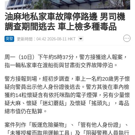
油麻地私家車故障停路邊 男司機
調查期間逃去 車上檢多種毒品
更新時間：04:42 2026-08-11 HKT
突發
周一（10日）下午約5時37分，警方接獲途人報案，
指一輛私家車在渡船街與甘肅街交界故障停泊。
警方接報到場，經初步調查，車上一名約20歲男子懷
疑向警員出示他人身份證後逃去。警方其後在車內檢
獲約14粒懷疑含有依托咪酯的電子煙彈，另有少量懷
疑大麻、懷疑「迷幻蘑菇」及懷疑「搖頭丸」，毒品
總市值仍在點算。
案件列作「販運危險藥物」、「管有他人身份證」、
「未獲授權而取用運輸工具」及「阻礙警務人員執行