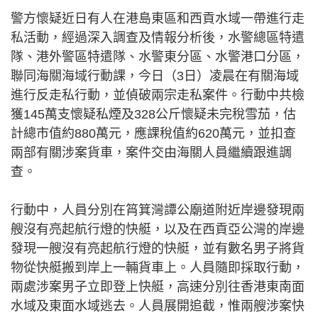
警方懷疑近日有人在港島東區和西貢水域一帶進行走
私活動，經過深入調查及情報分析後，水警總區特遣
隊、港外警區特遣隊、水警東分區、水警港口分區，
聯同海關海域行動課，今日（3日）凌晨在有關海域
進行反走私行動，並偵破兩宗走私案件。行動中共檢
獲145萬支懷疑私煙及328公斤懷疑未完稅雪茄，估
計總市值約880萬元，應課稅值約620萬元，並扣查
兩部有關涉案貨車，案件交由海關人員繼續跟進調
查。
行動中，人員分別在筲箕灣譚公廟道附近岸邊發現兩
艘沒有亮起航行燈的快艇，以及在西貢亞公灣的岸邊
發現一艘沒有亮起航行燈的快艇，並有數名男子將貨
物從快艇搬到岸上一輛貨車上。人員隨即採取行動，
兩處涉案男子立即登上快艇，高速分別往香港東南面
水域及東面水域逃去。人員展開追截，惟兩艘涉案快