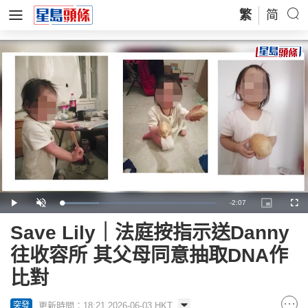
繁
简
Remaining
-
2:07
Loaded
:
Play
Unmute
Picture-
Full
24.04%
in-
Picture
Time
Save Lily｜法庭按指示送Danny
往收容所 其父母同意抽取DNA作
比對
更新時間：18:21 2026-06-03 HKT
突發