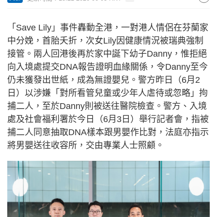
「Save Lily」事件轟動全港，一對港人情侶在芬蘭家
中分娩，首胎夭折，次女Lily因健康情況被瑞典強制
接管。兩人回港後再於家中誕下幼子Danny，惟拒絕
向入境處提交DNA報告證明血緣關係，令Danny至今
仍未獲發出世紙，成為無證嬰兒。警方昨日（6月2
日）以涉嫌「對所看管兒童或少年人虐待或忽略」拘
捕二人，至於Danny則被送往醫院檢查。警方、入境
處及社會福利署於今日（6月3日）舉行記者會，指被
捕二人同意抽取DNA樣本跟男嬰作比對，法庭亦指示
將男嬰送往收容所，交由專業人士照顧。