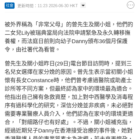
更新時間：11:23 2026-06-30 HKT
社會
被外界稱為「非常父母」的曾先生及關小姐，他們的
二女兒Lily被瑞典當局向法院申請緊急及永久轉移撫
養權，而法庭日前則向幼子Danny頒布36個月保護
令，由社署代為看管。
曾先生及關小姐昨日(29日)電台節目訪問時，提到三
名兒女選擇在家分娩的原因。曾先生表示當初關小姐
懷有長女Constance時，他們曾考慮過醫院或助產士
診所等不同方案，但最終認為家中的環境最為適合。
他指出自己擁有急救資歷，加上對中西醫學及消毒程
序有過科學化的研究，深信分娩並非疾病，未必絕對
需要專業醫療人員介入，他們認為在家中的環境更適
合，「對細路仔也有好處」。不過，關小姐補充指，
經過近期兒子Danny在香港接受治療的事件後，她對