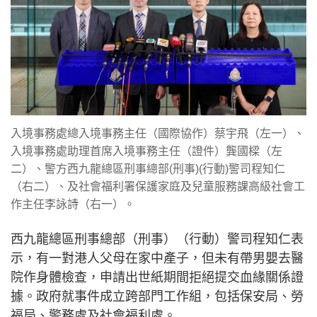
入境事務處總入境事務主任（國際協作）蔡宇飛（左一）、
入境事務處助理首席入境事務主任（證件）龔國樑（左
二）、警方西九龍總區刑事總部(刑事)(行動)警司程知仁
（右二）、及社會福利署保護家庭及兒童服務課高級社會工
作主任李詠詩（右一）。
西九龍總區刑事總部（刑事）（行動）警司程知仁表
示，有一對港人父母在家中產子，但未有帶男嬰去醫
院作身體檢查，申請出世紙期間拒絕提交血緣關係證
據。政府就事件成立跨部門工作組，包括保安局、勞
福局、警務處及社會福利處。