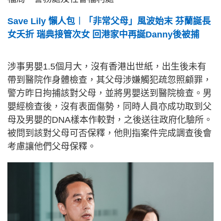
Save Lily 懶人包︱「非常父母」風波始末 芬蘭誕長
女夭折 瑞典接管次女 回港家中再誕Danny後被捕
涉事男嬰1.5個月大，沒有香港出世紙，出生後未有
帶到醫院作身體檢查，其父母涉嫌觸犯疏忽照顧罪，
警方昨日拘捕該對父母，並將男嬰送到醫院檢查。男
嬰經檢查後，沒有表面傷勢，同時人員亦成功取到父
母及男嬰的DNA樣本作較對，之後送往政府化驗所。
被問到該對父母可否保釋，他則指案件完成調查後會
考慮讓他們父母保釋。