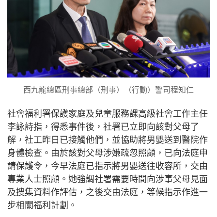
西九龍總區刑事總部（刑事）（行動）警司程知仁
社會福利署保護家庭及兒童服務課高級社會工作主任
李詠詩指，得悉事件後，社署已立即向該對父母了
解，社工昨日已接觸他們，並協助將男嬰送到醫院作
身體檢查。由於該對父母涉嫌疏忽照顧，已向法庭申
請保護令，今早法庭已指示將男嬰送往收容所，交由
專業人士照顧。她強調社署需要時間向涉事父母見面
及搜集資料作評估，之後交由法庭，等候指示作進一
步相關福利計劃。