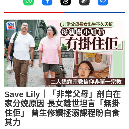
Save Lily｜「非常父母」剖白在
家分娩原因 長女離世坦言「無掛
住佢」 曾生修讀拯溺課程盼自食
其力