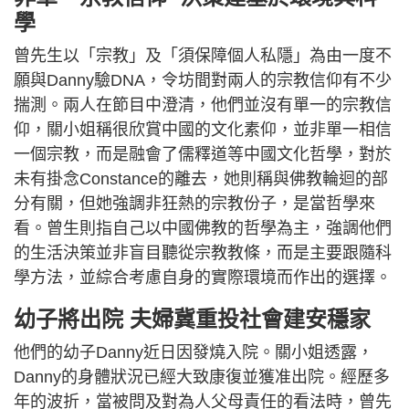
學
曾先生以「宗教」及「須保障個人私隱」為由一度不
願與Danny驗DNA，令坊間對兩人的宗教信仰有不少
揣測。兩人在節目中澄清，他們並沒有單一的宗教信
仰，關小姐稱很欣賞中國的文化素仰，並非單一相信
一個宗教，而是融會了儒釋道等中國文化哲學，對於
未有掛念Constance的離去，她則稱與佛教輪迴的部
分有關，但她強調非狂熱的宗教份子，是當哲學來
看。曾生則指自己以中國佛教的哲學為主，強調他們
的生活決策並非盲目聽從宗教教條，而是主要跟隨科
學方法，並綜合考慮自身的實際環境而作出的選擇。
幼子將出院 夫婦冀重投社會建安穩家
他們的幼子Danny近日因發燒入院。關小姐透露，
Danny的身體狀況已經大致康復並獲准出院。經歷多
年的波折，當被問及對為人父母責任的看法時，曾先