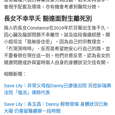
香港醫護人員的專業質素大為改觀，若未來再懷孕，
會視乎配套及環境，亦有機會考慮到醫院分娩。
長女不幸早夭 豁達面對生離死別
兩人的長女Constance在2019年於芬蘭出生後不久，
因心臟及腦部問題不幸離世。談及這段傷痛經歷，關
小姐坦言「我無掛住佢」，因為自己的宗教理念，
「冇哭哭啼啼」，反而是希望她安心行自己的路，並
不要眷戀在現在這一刻。他們亦曾反思，認為長女的
健康問題或許與當時兩人自身的身體狀況欠佳有關。
相關新聞：
Save Lily｜非常父母指Danny已康復出院 另控訴瑞典
法院「強派」律師代表
Save Lily｜孫玉菡：Danny 輕微發燒 身體狀況已無
大礙 仍需留醫觀察一段時間