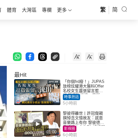
繁
简
育
體育
大灣區
專欄
更多
最Hit
「你個frd廢！」JUPAS
放榜炫耀港大醫科Offer
名校女生囂張留言惹眾
怒 醫學院澄清：宣稱
時事熱話
「40.5分獲錄取」不符事
5小時前
實｜Juicy叮
黎彼得離世丨許冠傑親
撰悼念文憶故友：感恩
音樂路上有你 黎彼德曾
直認唔夾合作7年終拆夥
影視圈
01:00
6小時前