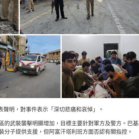
if）發表聲明，對事件表示「深切悲痛和哀悼」。
區的武裝襲擊明顯增加，目標主要針對軍方及警方。巴基
裝分子提供支援，但阿富汗塔利班方面否認有關指控。