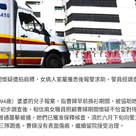
間懷疑遭拍肩膊，女病人家屬獲悉後報警求助，警員經調
（94歲）婆婆的兒子報案，指曹婦早前換衫期間，被協助
經初步調查後，相信兩女職員照顧曹婦期間懷疑不恰當對
涉嫌普通襲擊被捕，她們已獲准保釋候查，須於六月下旬向警
三隊跟進。曹婦沒有表面傷痕，繼續留院接受治理。