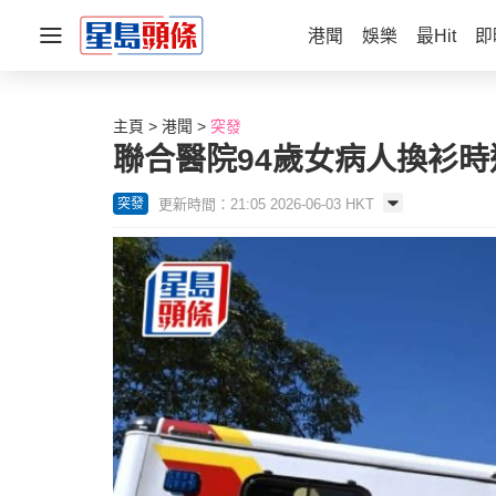
港聞
娛樂
最Hit
即
主頁
港聞
突發
聯合醫院94歲女病人換衫時
更新時間：21:05 2026-06-03 HKT
突發