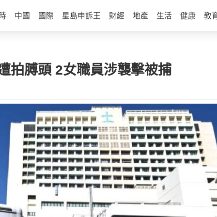
時
中國
國際
星島申訴王
財經
地產
生活
健康
教
遭拍膊頭 2女職員涉襲擊被捕