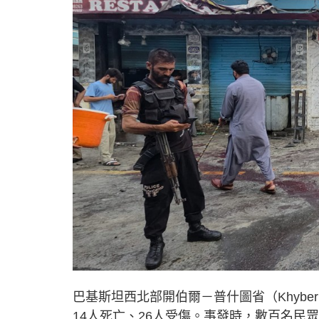
巴基斯坦西北部開伯爾－普什圖省（Khyber
14人死亡、26人受傷。事發時，數百名