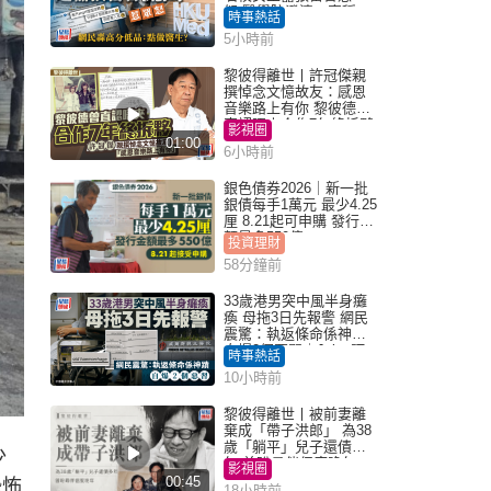
怒 醫學院澄清：宣稱
時事熱話
「40.5分獲錄取」不符事
5小時前
實｜Juicy叮
黎彼得離世丨許冠傑親
撰悼念文憶故友：感恩
音樂路上有你 黎彼德曾
直認唔夾合作7年終拆夥
影視圈
01:00
6小時前
銀色債券2026｜新一批
銀債每手1萬元 最少4.25
厘 8.21起可申購 發行金
額最多550億
投資理財
58分鐘前
33歲港男突中風半身癱
瘓 母拖3日先報警 網民
震驚：執返條命係神蹟
自爆2個惡習｜Juicy叮
時事熱話
10小時前
黎彼得離世丨被前妻離
棄成「帶子洪郎」 為38
歲「躺平」兒子還債多
少
年 曾盼尋伴侶度晚年
影視圈
00:45
恐怖
18小時前