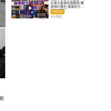
尖東大富豪低調重開 獨
家相片曝光 復業前夕被
淋油「贈慶」
申訴熱話
02:52
8小時前
斯