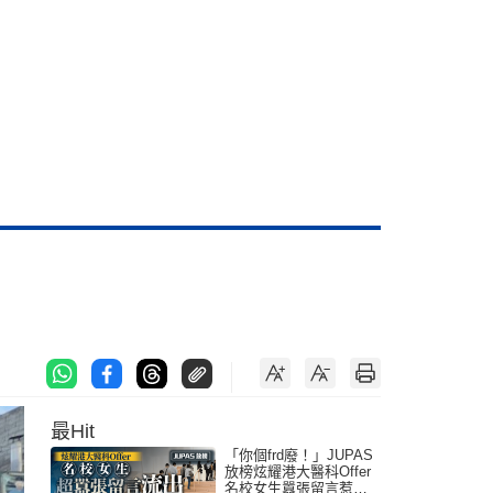
最Hit
「你個frd廢！」JUPAS
放榜炫耀港大醫科Offer
名校女生囂張留言惹眾