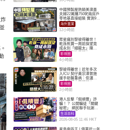
中國預製屋熱銷美澳墨
夫婦22萬購750呎兩房戶
零地基直接組裝 實測9個
上炸
月激讚
海外置業
並
12小時前
眾星痛別黎彼得離世！
乾孫熊寶一周前探望竟
傷。
成永別「細龍太」陳思
圻淚憶唉吔男朋友
影視圈
動
4小時前
黎彼得離世丨近年多次
入ICU 契仔黃宗澤曾施
援手助醫重病：佢瀟灑
一生唔想大家唔開心
影視圈
01:23
2小時前
港人反擊「假順豐」詐
騙！？ 公開騙徒「關鍵
秘密」 網民聯手玩謝：
練習緬甸語
生活百科
2026-08-05 11:46 HKT
星島申訴王 | 停業近一年