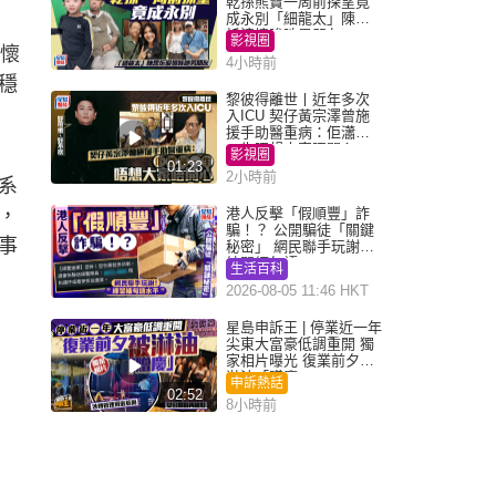
乾孫熊寶一周前探望竟
成永別「細龍太」陳思
圻淚憶唉吔男朋友
影視圈
間懷
4小時前
穩
黎彼得離世丨近年多次
入ICU 契仔黃宗澤曾施
援手助醫重病：佢瀟灑
一生唔想大家唔開心
影視圈
01:23
2小時前
系
，
港人反擊「假順豐」詐
騙！？ 公開騙徒「關鍵
事
秘密」 網民聯手玩謝：
練習緬甸語
生活百科
2026-08-05 11:46 HKT
星島申訴王 | 停業近一年
尖東大富豪低調重開 獨
家相片曝光 復業前夕被
淋油「贈慶」
申訴熱話
02:52
8小時前