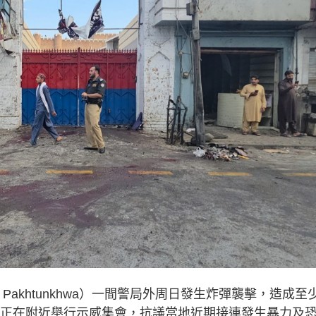
 Pakhtunkhwa）一間警局外周日發生炸彈襲擊，造成至
民眾正在附近舉行示威集會，抗議當地近期接連發生暴力及