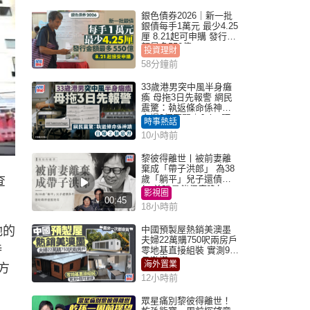
銀色債券2026｜新一批
銀債每手1萬元 最少4.25
厘 8.21起可申購 發行金
額最多550億
投資理財
58分鐘前
33歲港男突中風半身癱
瘓 母拖3日先報警 網民
震驚：執返條命係神蹟
自爆2個惡習｜Juicy叮
時事熱話
10小時前
黎彼得離世丨被前妻離
棄成「帶子洪郎」 為38
歲「躺平」兒子還債多
查
年 曾盼尋伴侶度晚年
影視圈
00:45
18小時前
她的
中國預製屋熱銷美澳墨
夫婦22萬購750呎兩房戶
待
零地基直接組裝 實測9個
月激讚
海外置業
方
12小時前
眾星痛別黎彼得離世！