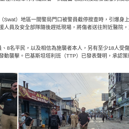
（Swat）地區一間警局門口被警員截停搜查時，引爆身
援人員及安全部隊隨後趕抵現場，將傷者送往附近醫院，
員、8名平民，以及相信為施襲者本人，另有至少18人受
發動襲擊。巴基斯坦塔利班（TTP）已發表聲明，承認策