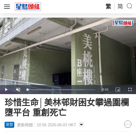
繁
简
Remaining
-
0:41
Loaded
:
Play
Unmute
Picture-
Full
82.41%
in-
Picture
Time
珍惜生命│美林邨財困女攀過圍欄
墮平台 重創死亡
更新時間：10:56 2026-06-03 HKT
突發