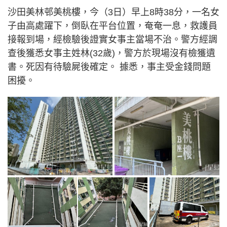
沙田美林邨美桃樓，今（3日）早上8時38分，一名女
子由高處躍下，倒臥在平台位置，奄奄一息，救護員
接報到場，經檢驗後證實女事主當場不治。警方經調
查後獲悉女事主姓林(32歲)，警方於現場沒有檢獲遺
書。死因有待驗屍後確定。 據悉，事主受金錢問題
困擾。