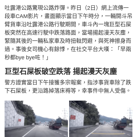
吐露港公路驚現公路炸彈。昨日（2日）網上流傳一
段車CAM影片，畫面顯示當日下午時分，一輛開斗吊
臂貨車沿吐露港公路行駛期間，車斗內一塊巨型石屎
板突然在高速行駛中跌落路面，當場揚起漫天灰塵，
緊隨其後的一輛私家車及時扭軚閃避，與死神擦身而
過。事後女司機心有餘悸，在社交平台大嘆：「早兩
秒都bye bye咗！」
巨型石屎板破空跌落 揚起漫天灰塵
警方證實當日下午接獲多宗報案，指涉事貨車除了跌
下石屎板，更沿路掉落床褥等，幸事件中無人受傷。