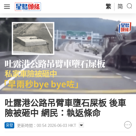
繁
简
吐露港公路吊臂車墮石屎板 後車
險被砸中 網民：執返條命
更新時間：00:54 2026-06-03 HKT
突發