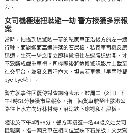
旁。
女司機極速扭軚避一劫 警方接獲多宗報
案
當時，拍攝到這驚險一幕的私家車正沿後方的左一線
行駛。面對迎面高速滑落的石屎板，私家車司機反應
迅速，生死一瞬之間立即稍微扭往左邊膊道避開，才
不致釀成嚴重車禍。司機隨後將這段驚魂影片上載至
社交平台，並發文直呼命大，坦言若車速「早兩秒都
bye bye咗」。
警方就事件回覆傳媒查詢時表示，於周二（2日）下
午4時51分接獲市民報案，指一輛貨車駛至吐露港公
路往上水方向近林村時，沿途跌下床褥和石屎板。
隨後於下午4時56分，警方再接獲一名44歲文姓女司
機報案，指一輛貨車在相同位置跌下石屎板，文女駕