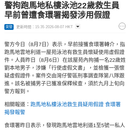
警拘跑馬地私樓泳池22歲救生員
早前曾遭食環署揭發涉用假證
更新時間：15:35 2026-08-07 HKT
突發
警方今日（8月7日）表示，早前接獲食環署轉介，指
跑馬地雲地利道一屋苑泳池有救生員懷疑使用虛假證
件。人員昨日（8月6日）在該屋苑內拘捕一名22歲姓
劉本地男子，涉嫌「行使虛假文書」，並檢獲一張懷
疑虛假證件。案件交由灣仔警區刑事調查隊第八隊跟
進。該名被捕男子已獲准保釋候查，須於九月上旬向
警方報到。
相關報道：
跑馬地私樓泳池救生員疑用假證 食環署
揭發報警
食環署昨日表示，發現跑馬地雲地利道1至5號一私人