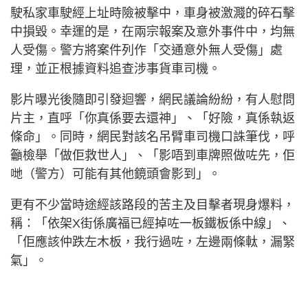
駛私家車駛經上址時險被擊中，車身被激濺的碎石擊
中損毀。幸運的是，在兩宗報案及意外事件中，均無
人受傷。警方將案件列作「交通意外無人受傷」處
理，並正根據資料追查涉事貨車司機。
影片曝光後隨即引發迴響，網民議論紛紛，有人慰問
片主，直呼「你真係要去還神」、「好險，真係執返
條命」。同時，網民對該名吊臂車司機口誅筆伐，呼
籲檢舉「做佢救世人」、「影唔到車牌照做咗先，佢
哋（警方）可能有其他鏡頭會影到」。
更有不少當時途經該路段的苦主及目擊者現身爆料，
稱：「依架X街係廣福已經掉咗一板鐵板係中線」、
「佢應該仲跌左木板，我行過咗，左邊兩條軚，漏緊
氣」。