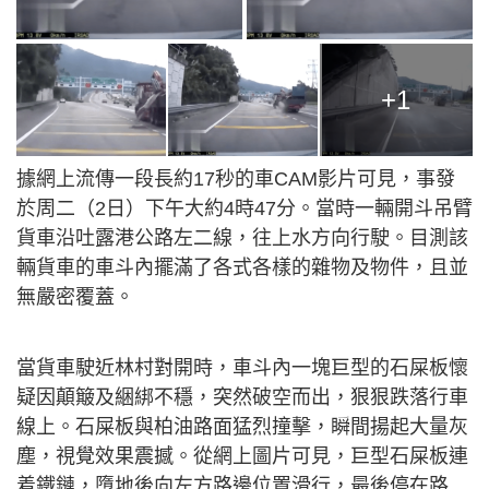
+1
據網上流傳一段長約17秒的車CAM影片可見，事發
於周二（2日）下午大約4時47分。當時一輛開斗吊臂
貨車沿吐露港公路左二線，往上水方向行駛。目測該
輛貨車的車斗內擺滿了各式各樣的雜物及物件，且並
無嚴密覆蓋。
當貨車駛近林村對開時，車斗內一塊巨型的石屎板懷
疑因顛簸及綑綁不穩，突然破空而出，狠狠跌落行車
線上。石屎板與柏油路面猛烈撞擊，瞬間揚起大量灰
塵，視覺效果震撼。從網上圖片可見，巨型石屎板連
着鐵鏈，墮地後向左方路邊位置滑行，最後停在路