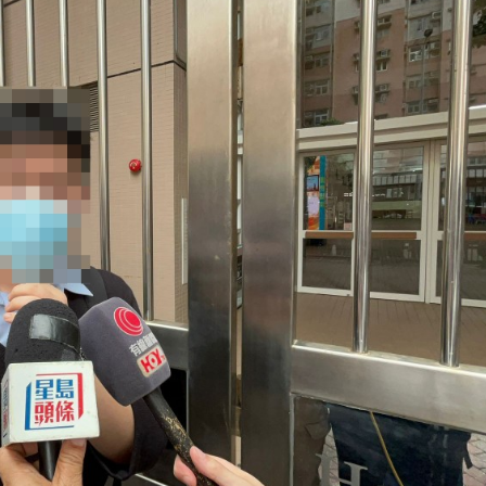
g
T
i
m
e