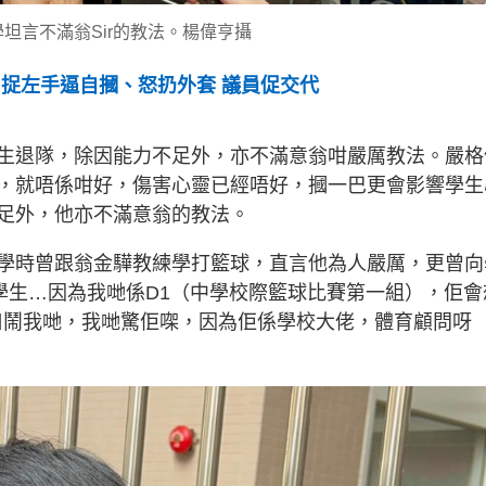
坦言不滿翁Sir的教法。楊偉亨攝
 捉左手逼自摑、怒扔外套 議員促交代
生退隊，除因能力不足外，亦不滿意翁咁嚴厲教法。嚴格
，就唔係咁好，傷害心靈已經唔好，摑一巴更會影響學生
足外，他亦不滿意翁的教法。
學時曾跟翁金驊教練學打籃球，直言他為人嚴厲，更曾向
學生…因為我哋係D1（中學校際籃球比賽第一組），佢會
粗口鬧我哋，我哋驚佢㗎，因為佢係學校大佬，體育顧問呀