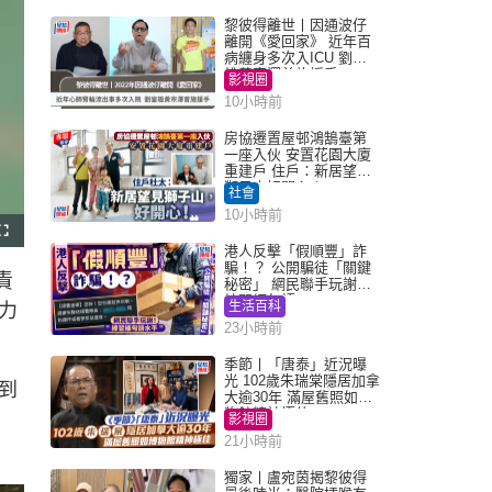
黎彼得離世丨因通波仔
離開《愛回家》 近年百
病纏身多次入ICU 劉鑾
雄黃宗澤曾施援手
影視圈
10小時前
房協遷置屋邨鴻鵠臺第
一座入伙 安置花園大廈
重建戶 住戶：新居望見
獅子山好開心！
社會
10小時前
F
u
港人反擊「假順豐」詐
l
騙！？ 公開騙徒「關鍵
l
責
s
秘密」 網民聯手玩謝：
c
練習緬甸語
r
生活百科
力
e
e
23小時前
n
季節丨「唐泰」近況曝
光 102歲朱瑞棠隱居加拿
到
大逾30年 滿屋舊照如博
物館精神極佳
影視圈
21小時前
獨家丨盧宛茵揭黎彼得