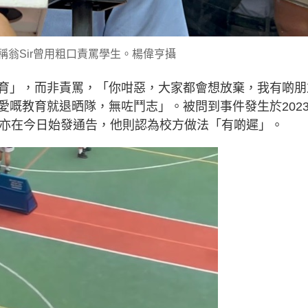
稱翁Sir曾用粗口責罵學生。楊偉亨攝
育」，而非責罵，「你咁惡，大家都會想放棄，我有啲朋
愛嘅教育就退晒隊，無咗鬥志」。被問到事件發生於202
方亦在今日始發通告，他則認為校方做法「有啲遲」。