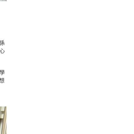
係
心
學
想