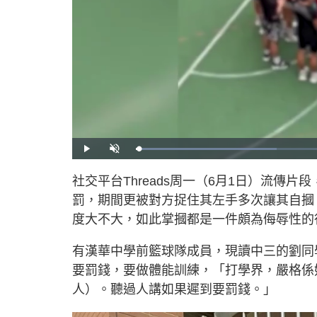
L
P
U
o
l
n
a
a
m
d
y
u
社交平台Threads周一（6月1日）流傳
e
t
d
e
:
罰，期間更被對方捉住其左手多次讓其自摑
3
3
.
度大不大，如此掌摑都是一件頗為侮辱性的
5
8
%
有漢華中學前籃球隊成員，現讀中三的劉同
要罰錢，要做體能訓練，「打學界，嚴格係
人）。聽過人講如果遲到要罰錢。」