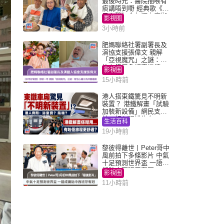
最後時光：醫院插喉有
痰講唔到嘢 經典歌《浪
子心聲》金句源自廟街
影視圈
睇相佬
3小時前
肥媽聯絡社署副署長及
演協支援張偉文 親解
「亞視魔咒」之謎：有
信心鐵三角評審繼續
影視圈
15小時前
港人搭東鐵驚見不明新
裝置？ 港鐵解畫「試驗
加裝新設備」網民支
持：好似呢排先有
生活百科
19小時前
黎彼得離世丨Peter哥中
風前拍下多條影片 中氣
十足預測世界盃 一語成
讖貼中西班牙奪冠
影視圈
11小時前