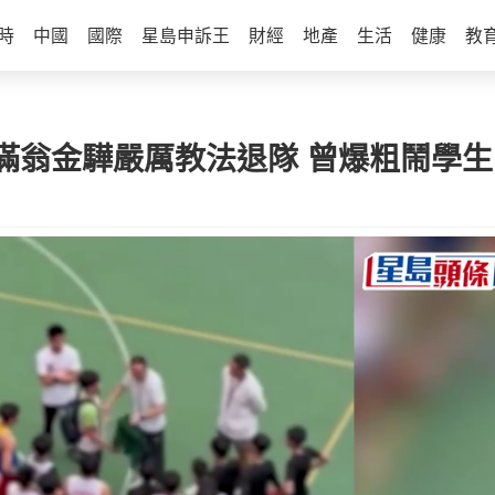
時
中國
國際
星島申訴王
財經
地產
生活
健康
教
滿翁金驊嚴厲教法退隊 曾爆粗鬧學