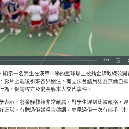
R
-
2:01
P
i
c
e
t
片段，顯示一名男生在漢華中學的籃球場上被翁金驊教練公開
u
r
m
e
。影片上載後引來各界關注。有立法會議員認為無論自摑
-
i
a
n
行為，促請校方及翁金驊本人交代事件。
-
P
i
i
c
學表示，翁金驊教練非常嚴厲，對學生遲到比較嚴格，遲
t
n
u
r
好正常，有聽過佢講粗言穢語，亦見過佢一次有郁手（打
e
i
n