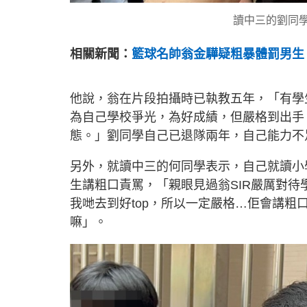
讀中三的劉同學
相關新聞：
籃球名帥翁金驊疑粗暴體罰男生
他說，翁在片段拍攝時已執教五年，「有學
為自己學校爭光，為好成績，但嚴格到出手
態。」劉同學自己已退隊兩年，自己能力不
另外，就讀中三的何同學表示，自己就讀小
生講粗口責罵，「親眼見過翁SIR嚴厲對待
我哋去到好top，所以一定嚴格…佢會講
嘛」。