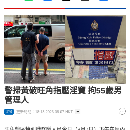
警掃黃破旺角指壓淫竇 拘55歲男
管理人
更新時間：18:13 2026-08-07 HKT
突發
旺角警區特別職務隊人員今日（8月7日）下午在區內