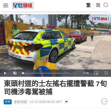
繁
简
Remaining
-
0:38
Loaded
:
Play
Unmute
Picture-
Full
83.56%
in-
Picture
Time
東頭村道的士左搖右擺遭警截 7旬
司機涉毒駕被捕
更新時間：12:13 2026-06-02 HKT
突發