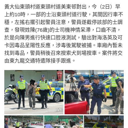
黃大仙東頭村道東頭村道美東邨對出，今（2日）早
上約10時，一部的士沿東頭村道行駛，其間因行車不
穩，左搖右擺引起警員注意，警員遂截停該部的士調
查，發現姓陳(76歲)的士司機神情呆滯，口齒不清，
於是向陳男進行快速口腔液測試，驗出對海洛英及可
卡因毒品呈陽性反應，涉毒後駕駛被捕。車廂內暫未
找到毒品，警員稍後召來搜索犬到場搜車。案件將交
由東九龍交通特遣隊接手跟進。