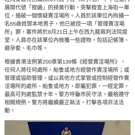
展開代號「搜鷁」的掃黃行動，突擊搜查上海街一單
位，搗破一個懷疑賣淫場所。人員於該單位內拘捕一
名55歲姓鄧本地男子，他已被控一項「管理賣淫場
所」罪，案件將於8月21日上午在西九龍裁判法院提
堂。人員亦在該單位內檢獲一些證物，包括記帳簿、
避孕套、毛巾等。
根據香港法例第200章第139條《經營賣淫場所》，
任何人將任何處所、船隻或地方經營作賣淫場所；或
管理或協助管理，或以其他方式掌管或控制經營作賣
淫場所的處所、船隻或地方，即屬犯罪，一經定罪，
最高可判處監禁十年。警方呼籲市民守法，嚴格遵守
相關規例。警方將繼續嚴正執法，打擊各項非法活
動。