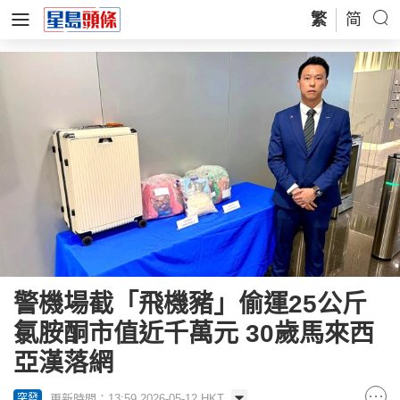
繁
简
警機場截「飛機豬」偷運25公斤
氯胺酮市值近千萬元 30歲馬來西
亞漢落網
更新時間：13:59 2026-05-12 HKT
突發