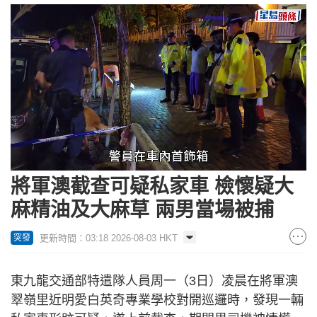
Loaded
:
Unmute
100.00%
將軍澳截查可疑私家車 檢懷疑大
麻精油及大麻草 兩男當場被捕
更新時間：03:18 2026-08-03 HKT
突發
東九龍交通部特遣隊人員周一（3日）凌晨在將軍澳
翠嶺里近明愛白英奇專業學校對開巡邏時，發現一輛