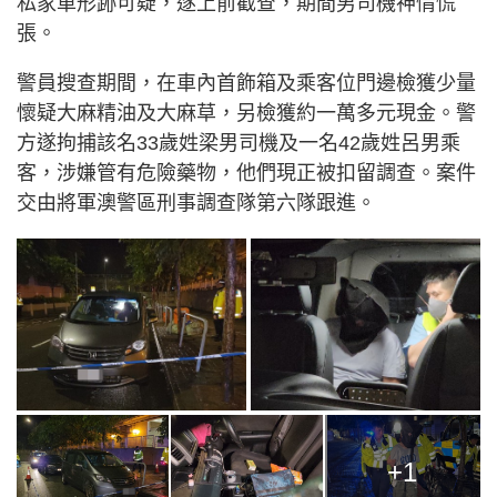
私家車形跡可疑，遂上前截查，期間男司機神情慌
張。
警員搜查期間，在車內首飾箱及乘客位門邊檢獲少量
懷疑大麻精油及大麻草，另檢獲約一萬多元現金。警
方遂拘捕該名33歲姓梁男司機及一名42歲姓呂男乘
客，涉嫌管有危險藥物，他們現正被扣留調查。案件
交由將軍澳警區刑事調查隊第六隊跟進。
+1