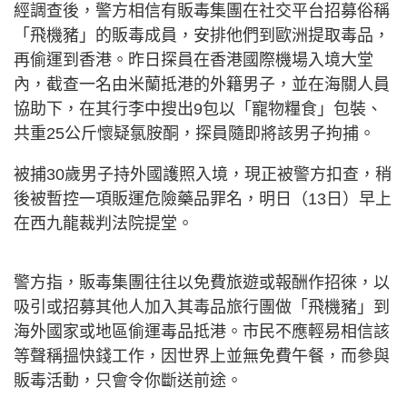
經調查後，警方相信有販毒集團在社交平台招募俗稱
「飛機豬」的販毒成員，安排他們到歐洲提取毒品，
再偷運到香港。昨日探員在香港國際機場入境大堂
內，截查一名由米蘭抵港的外籍男子，並在海關人員
協助下，在其行李中搜出9包以「寵物糧食」包裝、
共重25公斤懷疑氯胺酮，探員隨即將該男子拘捕。
被捕30歲男子持外國護照入境，現正被警方扣查，稍
後被暫控一項販運危險藥品罪名，明日（13日）早上
在西九龍裁判法院提堂。
警方指，販毒集團往往以免費旅遊或報酬作招徠，以
吸引或招募其他人加入其毒品旅行團做「飛機豬」到
海外國家或地區偷運毒品抵港。市民不應輕易相信該
等聲稱搵快錢工作，因世界上並無免費午餐，而參與
販毒活動，只會令你斷送前途。