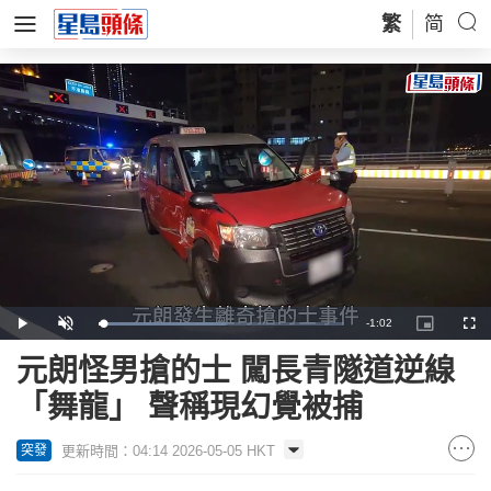
繁
简
Remaining
-
1:02
Loaded
:
Play
Unmute
Picture-
Full
51.69%
in-
Picture
Time
元朗怪男搶的士 闖長青隧道逆線
「舞龍」 聲稱現幻覺被捕
更新時間：04:14 2026-05-05 HKT
突發