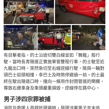
有目擊者指，的士沿途切雙白線並如「舞龍」般行
駛。當時長青隧道正實施單管雙程行車，的士駛至近
九龍出口時，突然急切至右線逆線行駛，險與一輛對
頭巴士迎頭相撞，幸巴士及時煞停避過一劫。的士最
終在駛出隧道口時，撞向一條用作封閉管道的閘欄，
導致右邊車身及車頭嚴重損毀，逆線停在路中心。
男子涉四宗罪被捕
消防及救援人員趕抵現場時，發現涉案男子並未逃