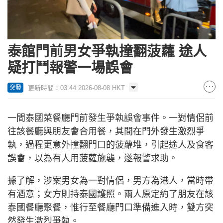
泰館門前男女爭執撞翻菠蘿 途人
疑打鬥報警一場誤會
更新時間：03:44 2026-08-08 HKT
突發
一間泰國菜餐廳門前發生爭執誤會事件。一對情侶前
往該餐廳與朋友會合用餐，其間在門外發生激烈爭
執，過程更意外撞翻門口的菠蘿堆，引起途人及食客
誤會，以為有人用菠蘿施襲，遂報警求助。
據了解，涉案男女為一對情侶，男方為港人，當時帶
有酒意；女方則持泰國護照。兩人原定約了朋友在該
泰國餐廳聚餐，惟行至餐廳門口準備進入時，雙方突
然發生激烈爭執。