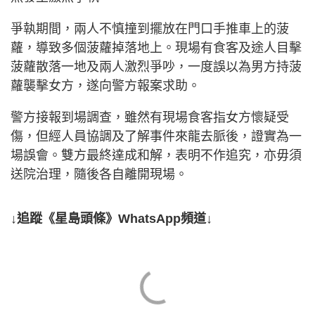
爭執期間，兩人不慎撞到擺放在門口手推車上的菠
蘿，導致多個菠蘿掉落地上。現場有食客及途人目擊
菠蘿散落一地及兩人激烈爭吵，一度誤以為男方持菠
蘿襲擊女方，遂向警方報案求助。
警方接報到場調查，雖然有現場食客指女方懷疑受
傷，但經人員協調及了解事件來龍去脈後，證實為一
場誤會。雙方最終達成和解，表明不作追究，亦毋須
送院治理，隨後各自離開現場。
↓追蹤《星島頭條》WhatsApp頻道↓