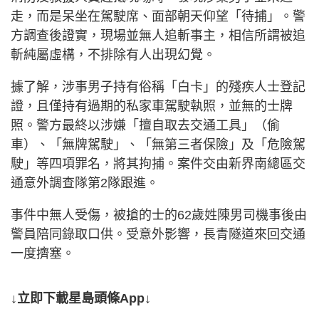
走，而是呆坐在駕駛席、面部朝天仰望「待捕」。警
方調查後證實，現場並無人追斬事主，相信所謂被追
斬純屬虛構，不排除有人出現幻覺。
據了解，涉事男子持有俗稱「白卡」的殘疾人士登記
證，且僅持有過期的私家車駕駛執照，並無的士牌
照。警方最終以涉嫌「擅自取去交通工具」（偷
車）、「無牌駕駛」、「無第三者保險」及「危險駕
駛」等四項罪名，將其拘捕。案件交由新界南總區交
通意外調查隊第2隊跟進。
事件中無人受傷，被搶的士的62歲姓陳男司機事後由
警員陪同錄取口供。受意外影響，長青隧道來回交通
一度擠塞。
↓立即下載星島頭條App↓