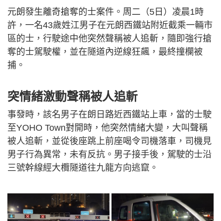
元朗發生離奇搶奪的士案件。周二（5日）凌晨1時
許，一名43歲姓江男子在元朗西鐵站附近截乘一輛市
區的士，行駛途中他突然聲稱被人追斬，隨即強行搶
奪的士駕駛權，並在隧道內逆線狂飆，最終撞欄被
捕。
突情緒激動聲稱被人追斬
事發時，該名男子在朗日路近西鐵站上車，當的士駛
至YOHO Town對開時，他突然情緒大變，大叫聲稱
被人追斬，並從後座跳上前座喝令司機落車，司機見
男子行為異常，未有反抗。男子接手後，駕駛的士沿
三號幹線經大欖隧道往九龍方向逃竄。