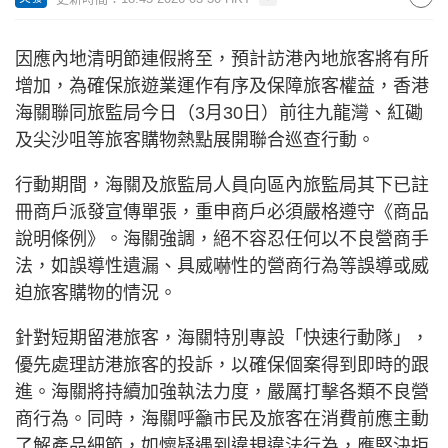
因應內地清明節連假將至，預計訪港內地旅客將有所
增加，為確保旅遊業運作有序及保障旅客權益，香港
海關聯同旅監局今日（3月30日）前往九龍灣、紅磡
及尖沙咀等旅客購物熱點展開聯合巡查行動。
行動期間，海關及旅監局人員向區內旅監局其下已註
冊商戶派發宣傳單張，重申商戶必須嚴格遵守《商品
說明條例》。海關強調，絕不容忍任何以不良營商手
法，如誤導性遺漏、具威嚇性的營商行為等誤導或威
迫旅客購物的情況。
針對短期留港旅客，海關特別專設「快速行動隊」，
優先處理訪港旅客的投訴，以確保個案得到即時的跟
進。海關將持續加強執法力度，嚴厲打擊各類不良營
商行為。同時，海關呼籲市民及旅客在消費前應主動
了解產品細節，如懷疑遇到違規違法行為，應堅決拒