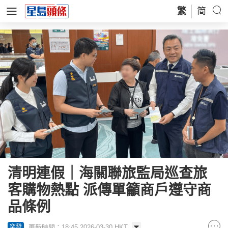
繁
简
清明連假｜海關聯旅監局巡查旅
客購物熱點 派傳單籲商戶遵守商
品條例
更新時間：18:45 2026-03-30 HKT
突發