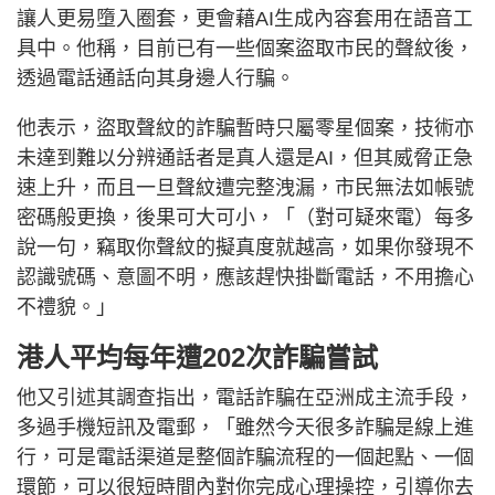
讓人更易墮入圈套，更會藉AI生成內容套用在語音工
具中。他稱，目前已有一些個案盜取市民的聲紋後，
透過電話通話向其身邊人行騙。
他表示，盜取聲紋的詐騙暫時只屬零星個案，技術亦
未達到難以分辨通話者是真人還是AI，但其威脅正急
速上升，而且一旦聲紋遭完整洩漏，市民無法如帳號
密碼般更換，後果可大可小，「（對可疑來電）每多
說一句，竊取你聲紋的擬真度就越高，如果你發現不
認識號碼、意圖不明，應該趕快掛斷電話，不用擔心
不禮貌。」
港人平均每年遭202次詐騙嘗試
他又引述其調查指出，電話詐騙在亞洲成主流手段，
多過手機短訊及電郵，「雖然今天很多詐騙是線上進
行，可是電話渠道是整個詐騙流程的一個起點、一個
環節，可以很短時間內對你完成心理操控，引導你去