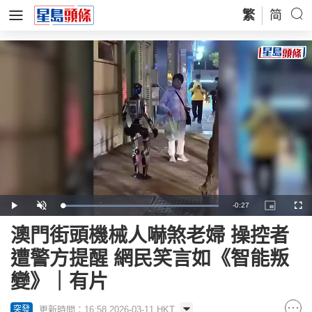
繁
简
Remaining
-
0:27
Loaded
:
Play
Unmute
Picture-
Full
100.00%
in-
Picture
Time
澳門街頭機械人嚇煞老婦 操控者
遭警方提醒 網民笑言如《智能叛
變》｜有片
更新時間：16:58 2026-03-11 HKT
突發