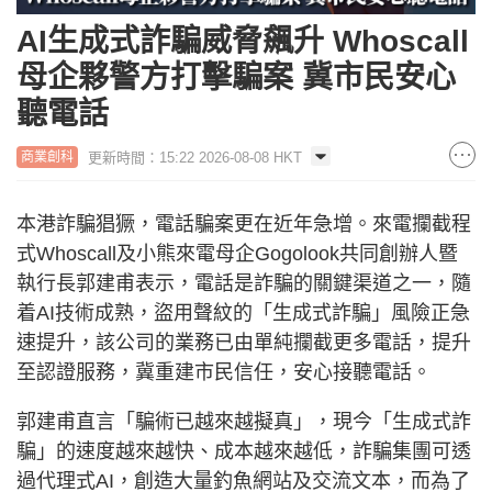
AI生成式詐騙威脅飆升 Whoscall
母企夥警方打擊騙案 冀市民安心
聽電話
更新時間：15:22 2026-08-08 HKT
商業創科
本港詐騙猖獗，電話騙案更在近年急增。來電攔截程
式Whoscall及小熊來電母企Gogolook共同創辦人暨
執行長郭建甫表示，電話是詐騙的關鍵渠道之一，隨
着AI技術成熟，盜用聲紋的「生成式詐騙」風險正急
速提升，該公司的業務已由單純攔截更多電話，提升
至認證服務，冀重建市民信任，安心接聽電話。
郭建甫直言「騙術已越來越擬真」，現今「生成式詐
騙」的速度越來越快、成本越來越低，詐騙集團可透
過代理式AI，創造大量釣魚網站及交流文本，而為了