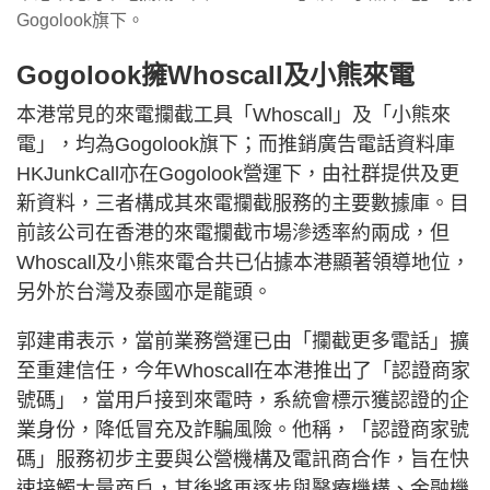
Gogolook旗下。
Gogolook擁Whoscall及小熊來電
本港常見的來電攔截工具「Whoscall」及「小熊來
電」，均為Gogolook旗下；而推銷廣告電話資料庫
HKJunkCall亦在Gogolook營運下，由社群提供及更
新資料，三者構成其來電攔截服務的主要數據庫。目
前該公司在香港的來電攔截市場滲透率約兩成，但
Whoscall及小熊來電合共已佔據本港顯著領導地位，
另外於台灣及泰國亦是龍頭。
郭建甫表示，當前業務營運已由「攔截更多電話」擴
至重建信任，今年Whoscall在本港推出了「認證商家
號碼」，當用戶接到來電時，系統會標示獲認證的企
業身份，降低冒充及詐騙風險。他稱，「認證商家號
碼」服務初步主要與公營機構及電訊商合作，旨在快
速接觸大量商戶，其後將再逐步與醫療機構、金融機