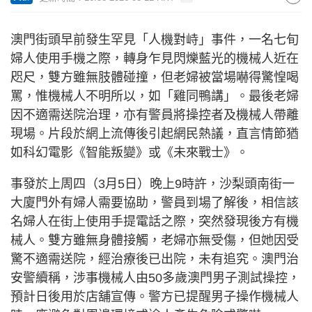
澳門街頭早前發生罕見「人機對峙」事件，一名七旬
婦人使用手機之際，轉身乍見閃爍藍光的機械人近在
咫尺，雙方雖無肢體碰撞，但老婦被當場嚇得驚惶喝
罵，惟機械人不明所以，如「雞同鴨講」。最後老婦
因不適需送院治理，亦有警員將操控者及機械人帶離
現場。片段於網上流傳後引起網民熱議，直言情節猶
如科幻電影《智能叛變》或《未來戰士》。
事發於上周四（3月5日）晚上9時許，沙梨頭南街一
大廈門外有婦人需要協助，警員到場了解後，相信該
名婦人在街上使用手提電話之際，突然發現後方有機
械人。雙方雖無身體接觸，老婦亦無受傷，但她因受
驚不適需送院，經治療後已出院，未有追究。澳門治
安警續稱，涉事機械人由50多歲澳門男子測試操控，
預計日後用於店舖宣傳。警方已提醒男子操作機械人