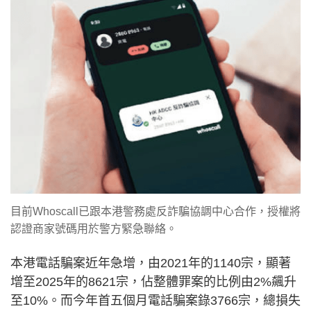
目前Whoscall已跟本港警務處反詐騙協調中心合作，授權將
認證商家號碼用於警方緊急聯絡。
本港電話騙案近年急增，由2021年的1140宗，顯著
增至2025年的8621宗，佔整體罪案的比例由2%飆升
至10%。而今年首五個月電話騙案錄3766宗，總損失