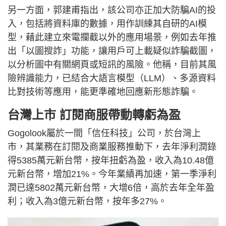
另一方面，郭建甫指出，該公司亦正加大防騙AI的投
入，包括將資料庫的數據，用作訓練其自研的AI模
型，藉此建立來電攔截以外的應用場景，例如去年推
出「以圖搜詐」功能，讓用戶可上載疑似詐騙截圖，
以分析圖中有關網頁或短訊的風險。他稱，目前其風
險辨識能力，已結合大語言模型（LLM）、多源資料
比對技術等應用，能更準確地回應新形態詐騙。
台灣上市 訂閱商服帶動轉虧為盈
Gogolook屬於一間「信任科技」公司，於台灣上
市，其業務在訂閱及商業服務推動下，去年淨利潤錄
得5385萬元新台幣，按年扭虧為盈，收入為10.48億
元新台幣，增加21%。今年業績再加速，第一季淨利
潤已達5802萬元新台幣，大增6倍，高於去年全年盈
利；收入為3億元新台幣，按年多27%。