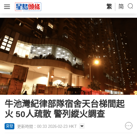
繁
简
牛池灣紀律部隊宿舍天台梯間起
火 50人疏散 警列縱火調查
更新時間：00:33 2026-02-23 HKT
突發