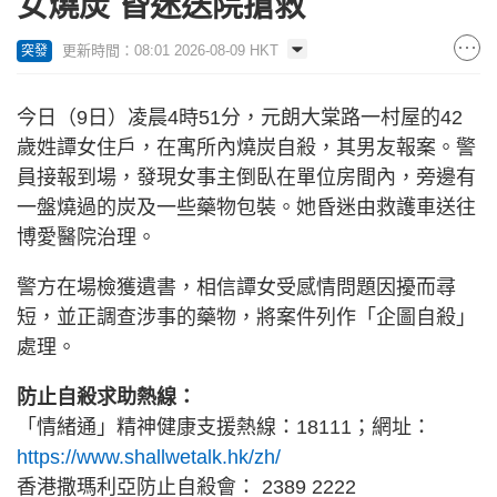
女燒炭 昏迷送院搶救
更新時間：08:01 2026-08-09 HKT
突發
今日（9日）凌晨4時51分，元朗大棠路一村屋的42
歲姓譚女住戶，在寓所內燒炭自殺，其男友報案。警
員接報到場，發現女事主倒臥在單位房間內，旁邊有
一盤燒過的炭及一些藥物包裝。她昏迷由救護車送往
博愛醫院治理。
警方在場檢獲遺書，相信譚女受感情問題因擾而尋
短，並正調查涉事的藥物，將案件列作「企圖自殺」
處理。
防止自殺求助熱線：
「情緒通」精神健康支援熱線：18111；網址：
https://www.shallwetalk.hk/zh/
香港撒瑪利亞防止自殺會： 2389 2222