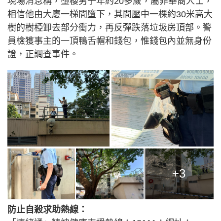
現場消息稱，墮樓男子年約20多歲，屬非華裔人士，
相信他由大廈一梯間墮下，其間壓中一棵約30米高大
樹的樹椏卸去部分衝力，再反彈跌落垃圾房頂部。警
員檢獲事主的一頂鴨舌帽和錢包，惟錢包內並無身份
證，正調查事件。
+3
防止自殺求助熱線：