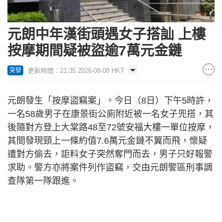
元朗中年漢街頭遇女子搭訕 上樓
按摩期間疑被盜逾7萬元金鏈
更新時間：21:35 2026-08-08 HKT
突發
元朗發生「按摩盜竊案」。今日（8日）下午5時許，
一名58歲男子在康景街公廁附近被一名女子兜搭，其
後隨對方登上大棠路48至72號安福大樓一單位按摩，
其間發現頸上一條約值7.6萬元金鏈不翼而飛，懷疑
遭對方偷去，詎料女子突然奪門而去，男子只好報警
求助。警方亦將案件列作盜竊，交由元朗警區刑事調
查隊第一隊跟進。