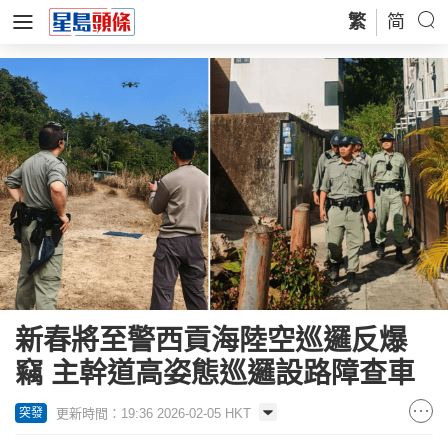
繁
简
新春將至警西貢海陸空巡邏反爆
竊 主幹道高姿態巡邏設路障查車
更新時間：19:36 2026-02-05 HKT
突發