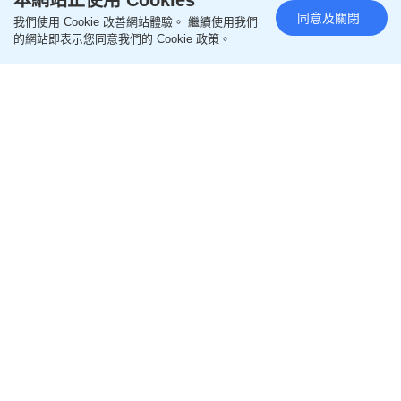
本網站正使用 Cookies
同意及關閉
我們使用 Cookie 改善網站體驗。 繼續使用我們
的網站即表示您同意我們的 Cookie 政策。
黃大仙血案｜傷者單位獲准養伴
侶犬 房署：多次突擊巡查無噪音
6月批死者邨內調遷
更新時間：19:50 2026-08-08 HKT
突發
黃大仙上邨昭善樓一名46歲姓劉男子今日（8日）早
上帶同菜刀伏擊25歲姓林鄰居，之後畏罪墮樓身亡。
消息指，他曾與傷者一家因噪音問題發生爭執，甚至
曾向管理處多次投訴及驚動警方到場。房屋署回覆
《星島頭條》查詢時表示，死者為特別需要照顧人
士，生前曾向屋邨辦事處投訴，指上層單位的狗隻發
出噪音，之後已將個案轉介予社署作出跟進及評估，