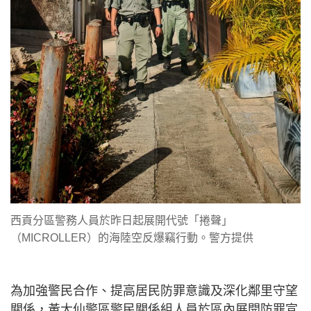
西貢分區警務人員於昨日起展開代號「捲聲」
（MICROLLER）的海陸空反爆竊行動。警方提供
為加強警民合作、提高居民防罪意識及深化鄰里守望
關係，黃大仙警區警民關係組人員於區內展開防罪宣