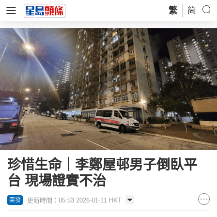
繁
简
珍惜生命｜李鄭屋邨男子倒臥平
台 現場證實不治
更新時間：05:53 2026-01-11 HKT
突發