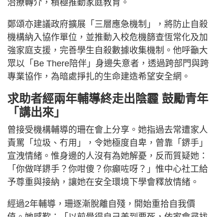
治療轉介，積極推動家庭教育。
鄭頌亦建議政府擴展「三層應急機制」，將防止自殺
機構納入協作單位，並推動入校危機篩查恆常化及加
強家庭支援，完善學生自殺數據收集機制。他呼籲大
眾以「Be There陪伴」身邊失意者，透過跨部門與跨
專業協作，為暗處掙扎的生命建造希望安全網。
求助者經兩年輔導終走出陰霾 鼓勵青年
「講出來」
曾接受機構輔導的珊在會上分享。她指過去常遭家人
責罵「垃圾、冇用」，令她極度自卑，曾靠「鎅手」
宣洩情緒。惟身邊的人沒有為她解憂，反而質疑她：
「你做咩鎅手？你咁傻？你癲咗呀？」惟中心社工給
予尊重與接納，讓她在安全環境下學會釋放情緒。
經過2年輔導，珊逐漸脫離自殘，開始重拾自我價
值。她感歎：「以前覺得自己差到要死，依家會尋找