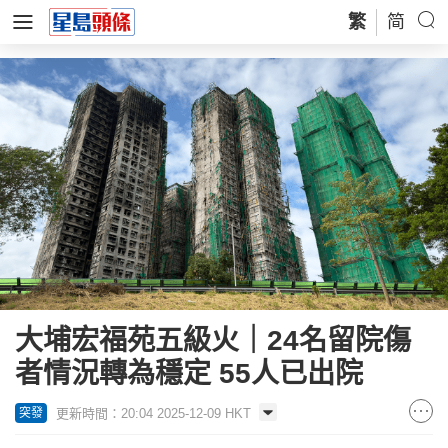
繁
简
大埔宏福苑五級火｜24名留院傷
者情況轉為穩定 55人已出院
更新時間：20:04 2025-12-09 HKT
突發