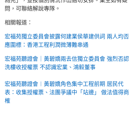
為先」，並按個別情況作出適切安排。業主如有疑
問，可聯絡解說專隊。
相關報道：
宏福苑獨立委員會披露何建業侯華建供詞 兩人均否
應圍標：香港工程利潤微薄難串通
宏福苑聽證會｜黃碧嬌兩去信獨立委員會 強烈否認
洗樓收授權票 不認識宏業、鴻毅董事
宏福苑聽證會︱黃碧嬌角色集中工程前期 居民代
表：收集授權票、法團爭議中「站邊」 做法值得商
榷