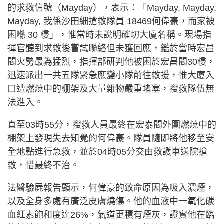
的求救信號（Mayday），表示：「Mayday, Mayday,
Mayday, 我係沙田細搶救隊員 18469何偉豪，而家被
困喺 30 樓」，惟當時未說明確切大廈名稱。現場指
揮官聽到求救後嘗試聯絡但未獲回應，鑑於當時宏昌
閣火勢最為猛烈，指揮部研判他被困於宏昌閣30樓，
迅速派出一共五隊緊急應變小隊前往救援，惟大廈入
口遭燃燒中的棚架及大量雜物嚴重堵塞，搜救隊伍無
法進入。
直至03時55分，搜救人員最終在宏泰閣外圍燃燒中的
棚架上發現失去知覺的何偉豪。隊員隨即將他移至安
全地點進行急救，並於04時05分交由救護車送院搶
救，惜最終不治。
法醫驗屍報告顯示，何偉豪的致命原因為吸入濃煙，
以及全身多處有廣泛皮膚燒傷。他的血液中一氧化碳
血紅素飽和度達26%，氣道更積有煙灰，證實他在臨