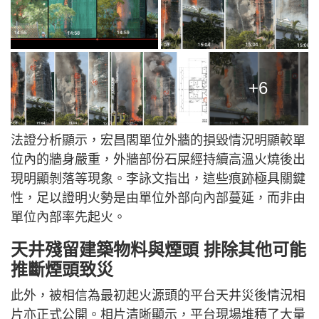
+6
法證分析顯示，宏昌閣單位外牆的損毀情況明顯較單
位內的牆身嚴重，外牆部份石屎經持續高溫火燒後出
現明顯剝落等現象。李詠文指出，這些痕跡極具關鍵
性，足以證明火勢是由單位外部向內部蔓延，而非由
單位內部率先起火。
天井殘留建築物料與煙頭 排除其他可能
推斷煙頭致災
此外，被相信為最初起火源頭的平台天井災後情況相
片亦正式公開。相片清晰顯示，平台現場堆積了大量