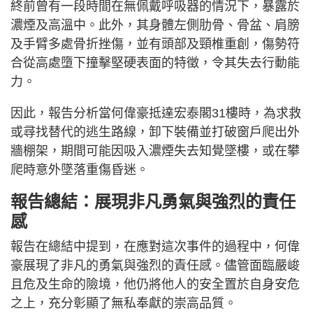
終前曾有一段時間在無佩戴呼吸器的情況下，暴露於
濃煙及高溫中。此外，其身體左側肋骨、骨盆、肩膀
及手臂多處骨折挫傷，並有頭部及頸椎重創，傷勢符
合從高處墮下撞擊堅硬表面的特徵，令其失去行動能
力。
因此，報告分析當何偉豪抵達宏泰閣31樓時，為求救
或尋找替代的逃生路線，卸下裝備並打破窗戶爬出外
牆棚架，期間可能因吸入濃煙失去知覺墜樓，或在攀
爬時意外墜落重傷昏迷。
報告總結：展現非凡勇氣與強烈的責任
感
報告在總結中提到，在應對這次事件的過程中，何偉
豪展現了非凡的勇氣與強烈的責任感。儘管面臨嚴峻
且危及生命的險境，他仍將他人的安全置於自身安危
之上，充分彰顯了無私奉獻的崇高品質。