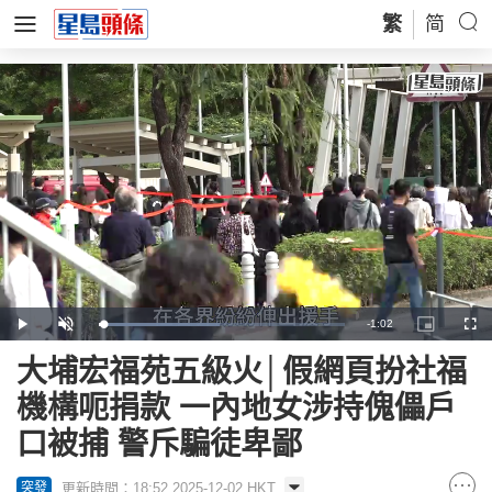
繁
简
Remaining
-
1:02
Loaded
:
Play
Unmute
Picture-
Full
49.01%
in-
Picture
Time
大埔宏福苑五級火│假網頁扮社福
機構呃捐款 一內地女涉持傀儡戶
口被捕 警斥騙徒卑鄙
更新時間：18:52 2025-12-02 HKT
突發