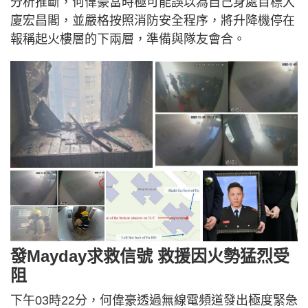
分析推斷，何偉豪當時極可能誤以為自己身處目標大
廈宏昌閣，並嚴格按照消防安全程序，將升降機停在
報稱起火樓層的下兩層，準備與隊友會合。
發Mayday求救信號 救援因火勢猛烈受
阻
下午03時22分，何偉豪透過無線電頻道發出極度緊急