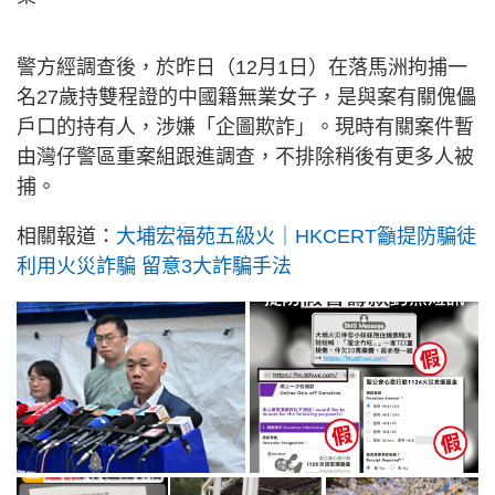
警方經調查後，於昨日（12月1日）在落馬洲拘捕一
名27歲持雙程證的中國籍無業女子，是與案有關傀儡
戶口的持有人，涉嫌「企圖欺詐」。現時有關案件暫
由灣仔警區重案組跟進調查，不排除稍後有更多人被
捕。
相關報道：
大埔宏福苑五級火｜HKCERT籲提防騙徒
利用火災詐騙 留意3大詐騙手法