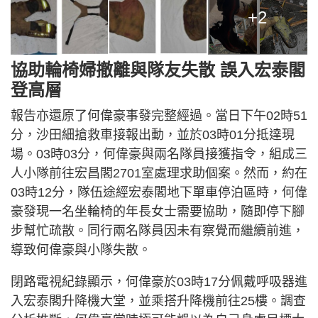
+2
協助輪椅婦撤離與隊友失散 誤入宏泰閣
登高層
報告亦還原了何偉豪事發完整經過。當日下午02時51
分，沙田細搶救車接報出動，並於03時01分抵達現
場。03時03分，何偉豪與兩名隊員接獲指令，組成三
人小隊前往宏昌閣2701室處理求助個案。然而，約在
03時12分，隊伍途經宏泰閣地下單車停泊區時，何偉
豪發現一名坐輪椅的年長女士需要協助，隨即停下腳
步幫忙疏散。同行兩名隊員因未有察覺而繼續前進，
導致何偉豪與小隊失散。
閉路電視紀錄顯示，何偉豪於03時17分佩戴呼吸器進
入宏泰閣升降機大堂，並乘搭升降機前往25樓。調查