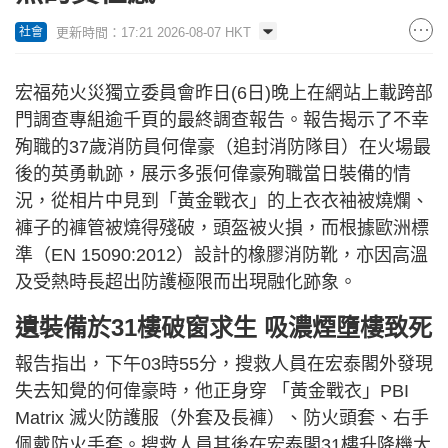
更新時間：17:21 2026-08-07 HKT
社會
宏福苑火災獨立委員會昨日(6日)晚上在網站上載跨部
門調查專組逾千頁的最終調查報告。報告揭示了不幸
殉職的37歲消防員何偉豪（追封消防隊目）在火場最
後的英勇軌跡，展示多張何偉豪殉職當日裝備的情
況，從相片中見到「黃金戰衣」的上衣衣袖被燒爛、
褲子的褲管被燒得殘破，頭盔被火損，而根據歐洲標
準（EN 15090:2012）設計的橡膠消防靴，亦因高溫
及受熱時長超出防護極限而出現融化跡象。
遺裝備於31樓破窗求生 吸濃煙墮樓致死
報告指出，下午03時55分，搜救人員在宏泰閣外發現
失去知覺的何偉豪時，他正身穿 「黃金戰衣」PBI
Matrix 滅火防護服（外套及長褲）、防火頭套、右手
佩戴防火手套。搜救人員其後在宏泰閣31樓升降機大