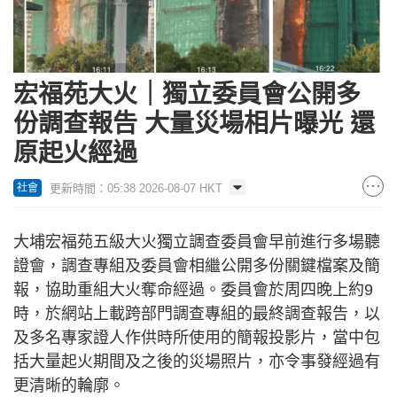
宏福苑大火｜獨立委員會公開多
份調查報告 大量災場相片曝光 還
原起火經過
更新時間：05:38 2026-08-07 HKT
社會
大埔宏福苑五級大火獨立調查委員會早前進行多場聽
證會，調查專組及委員會相繼公開多份關鍵檔案及簡
報，協助重組大火奪命經過。委員會於周四晚上約9
時，於網站上載跨部門調查專組的最終調查報告，以
及多名專家證人作供時所使用的簡報投影片，當中包
括大量起火期間及之後的災場照片，亦令事發經過有
更清晰的輪廓。