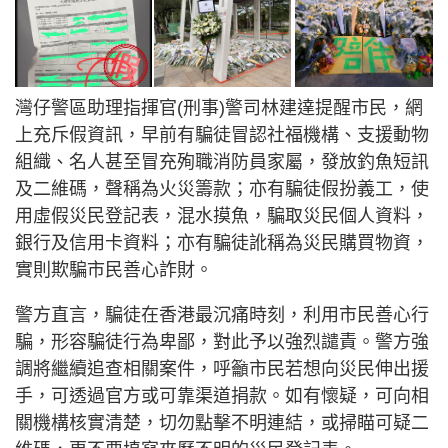
灣仔警區助理指揮官(刑事)警司林建達提醒市民，網
上充斥假資訊，早前有騙徒冒認社福機構、支援動物
組織、名人甚至冒充殉職消防員家屬，發放釣魚短訊
及二維碼，聲稱為火災籌款；亦有騙徒假扮義工，使
用虛假災民登記表，混水摸魚，騙取災民個人資料，
銀行及信用卡資料；亦有騙徒訛稱為災民購買物資，
實則欺騙市民善心詐財。
警方直言，騙徒在香港最沉痛時刻，利用市民善心行
騙，形容騙徒行為卑鄙，對此予以強烈譴責。警方強
調將繼續追查相關案件，呼籲市民若想向災民伸出援
手，可透過官方或可靠渠道捐款。如有懷疑，可向相
關機構核實清楚，切勿點擊不明連結，或掃瞄可疑二