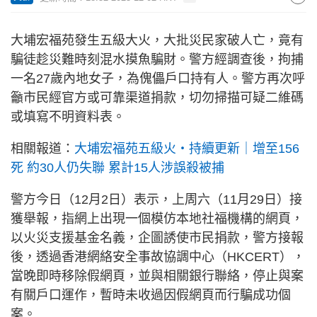
大埔宏福苑發生五級大火，大批災民家破人亡，竟有
騙徒趁災難時刻混水摸魚騙財。警方經調查後，拘捕
一名27歲內地女子，為傀儡戶口持有人。警方再次呼
籲市民經官方或可靠渠道捐款，切勿掃描可疑二維碼
或填寫不明資料表。
相關報道：
大埔宏福苑五級火‧持續更新｜增至156
死 約30人仍失聯 累計15人涉誤殺被捕
警方今日（12月2日）表示，上周六（11月29日）接
獲舉報，指網上出現一個模仿本地社福機構的網頁，
以火災支援基金名義，企圖誘使市民捐款，警方接報
後，透過香港網絡安全事故協調中心（HKCERT），
當晚即時移除假網頁，並與相關銀行聯絡，停止與案
有關戶口運作，暫時未收過因假網頁而行騙成功個
案。