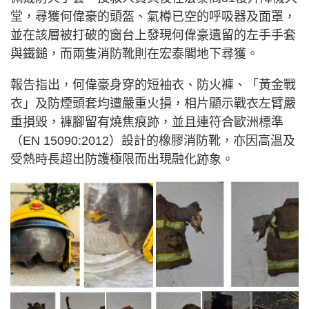
堂，尋獲何偉豪的頭盔、氣樽已空的呼吸器及面罩，
並在該層被打破的窗台上發現何偉豪遺留的左手手套
與鐵鎚，而兩隻消防靴則在宏泰閣地下尋獲。
報告指出，何偉豪身穿的短袖衣、防火褲、「黃金戰
衣」及防煙頭套均遭嚴重火損，相片顯示戰衣左臂嚴
重損毀，褲腳留有燒焦痕跡，並且連符合歐洲標準
（EN 15090:2012）設計的橡膠消防靴，亦因高溫及
受熱時長超出防護極限而出現融化跡象。