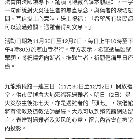
法會由法師領導下，誦讀《地藏菩薩本願經》，一字
一句訴說對火災往生者的無盡思念，與傷者的深切慰
問。善信掛上心意咭，送上祝福：「希望所有災民都
可以渡過難關，遇難者得到安息。」
活動日期為11月30日至12月6日，每日上午10時至下
午4時30分於慈山寺舉行。寺方表示，希望透過匯聚
眾願，將祝禱迴向逝者、撫慰生者，祈願傷痛早日痊
癒。
九龍殯儀館一連三日（11月30日至12月2日）開放禮
堂，供市民悼念大埔宏福苑遇難者。明日（2日）是
火災發生後第七天，亦是遇難者的「頭七」，殯儀館
將有佛教及道教法師誦經。大眾可以到殯儀館網站留
言，表達對遇難者及災民的心意，留言內容會在禮堂
內投影。