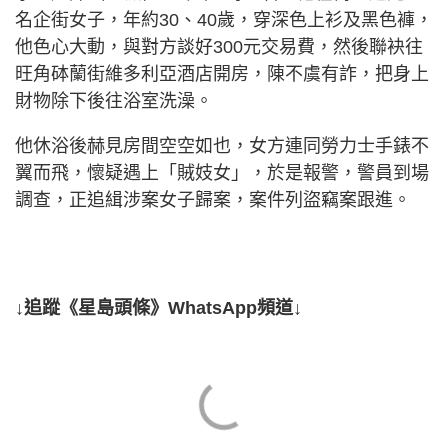
名企街女子，年約30、40歲，穿深色上衫及黑色褲，
他色心大動，與對方談好300元交易費，然後聯袂往
旺角砵蘭街維多利亞酒店開房，陳不虞有詐，把身上
財物除下後往浴室洗澡。
他休浴後赫見房間空空如也，女方連同勞力士手錶不
翼而飛，懷疑遇上「賊妓女」，於是報警，警員到場
調查，正追緝涉案女子歸案，案件列盜竊案跟進。
↓追蹤《星島頭條》WhatsApp頻道↓