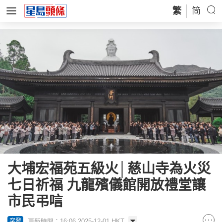
繁
简
大埔宏福苑五級火│慈山寺為火災
七日祈福 九龍殯儀館開放禮堂讓
市民弔唁
更新時間：16:06 2025-12-01 HKT
突發