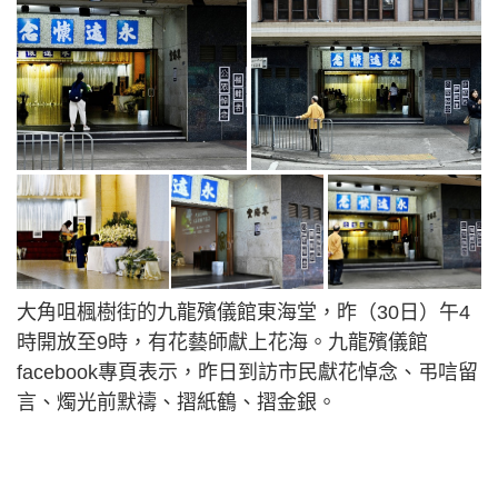
大角咀楓樹街的九龍殯儀館東海堂，昨（30日）午4
時開放至9時，有花藝師獻上花海。九龍殯儀館
facebook專頁表示，昨日到訪市民獻花悼念、弔唁留
言、燭光前默禱、摺紙鶴、摺金銀。