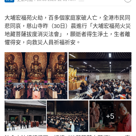
大埔宏福苑火劫，百多個家庭家破人亡，全港市民同
悲同哀，慈山寺昨（30日）晨進行「大埔宏福苑火災
地藏菩薩拔度消災法會」，願逝者得生淨土，生者離
懼得安，向救災人員祈福祈安。
+5