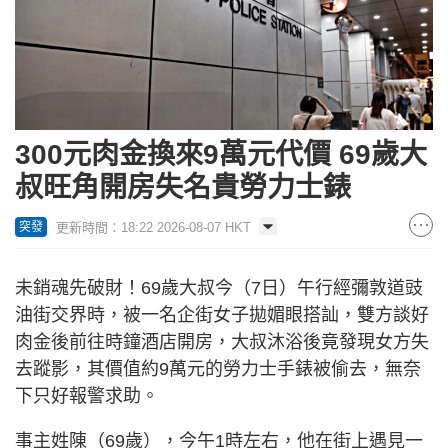
300元肉金換來9萬元代價 69歲大
叔旺角開房失名貴勞力士錶
更新時間：18:22 2026-08-07 HKT
突發
未銷魂先破財！69歲大叔今（7日）午行經彌敦道豉
油街交界時，被一名企街女子拋媚眼搭訕，雙方談好
肉金後前往時鐘酒店開房，大叔沐浴後竟發現女方失
去蹤影，其價值約9萬元的勞力士手錶被偷去，無奈
下只好報警求助。
事主姓陳（69歲），今午1時左右，他在街上遇見一