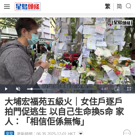
繁
简
Remaining
-
1:47
Loaded
:
Play
Unmute
Picture-
Full
35.23%
in-
Picture
Time
大埔宏福苑五級火｜女住戶逐戶
拍門促逃生 以自己生命換5命 家
人：「相信佢係無悔」
更新時間：06:35 2025-12-01 HKT
突發