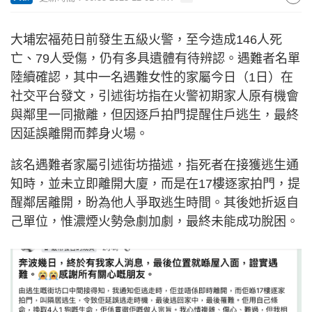
大埔宏福苑日前發生五級火警，至今造成146人死
亡、79人受傷，仍有多具遺體有待辨認。遇難者名單
陸續確認，其中一名遇難女性的家屬今日（1日）在
社交平台發文，引述街坊指在火警初期家人原有機會
與鄰里一同撤離，但因逐戶拍門提醒住戶逃生，最終
因延誤離開而葬身火場。
該名遇難者家屬引述街坊描述，指死者在接獲逃生通
知時，並未立即離開大廈，而是在17樓逐家拍門，提
醒鄰居離開，盼為他人爭取逃生時間。其後她折返自
己單位，惟濃煙火勢急劇加劇，最終未能成功脫困。