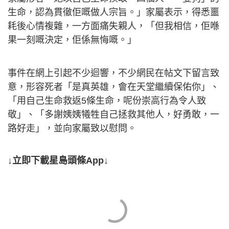
生命，認為貫徹佢嘅做人宗旨。」家屬表示，得悉噩
耗後心情複雜，一方面痛失親人，「但我相信，佢喺
果一刻嘅決定，佢係無悔嘅。」
事件在網上引起不少迴響，不少網民在帖文下留言致
意，形容死者「是真英雄，會在天堂繼續保佑你」、
「用自己生命救返5條生命，呢份崇高行為令人致
敬」、「多謝姨姨犧牲自己拯救其他人，好勇敢，一
路好走」，並向家屬致以慰問。
↓立即下載星島頭條App↓