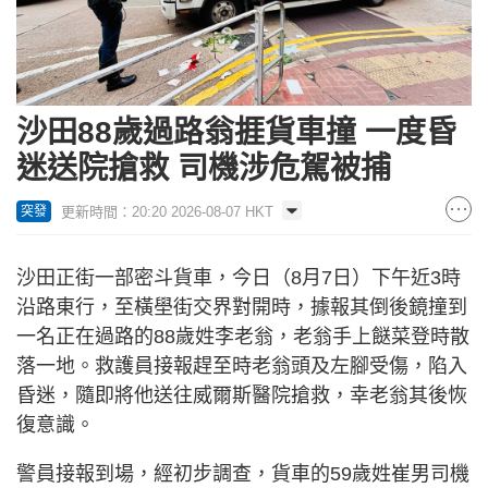
沙田88歲過路翁捱貨車撞 一度昏
迷送院搶救 司機涉危駕被捕
更新時間：20:20 2026-08-07 HKT
突發
沙田正街一部密斗貨車，今日（8月7日）下午近3時
沿路東行，至橫壆街交界對開時，據報其倒後鏡撞到
一名正在過路的88歲姓李老翁，老翁手上餸菜登時散
落一地。救護員接報趕至時老翁頭及左腳受傷，陷入
昏迷，隨即將他送往威爾斯醫院搶救，幸老翁其後恢
復意識。
警員接報到場，經初步調查，貨車的59歲姓崔男司機