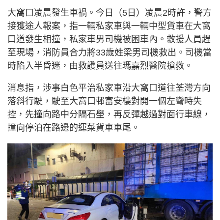
大窩口凌晨發生車禍。今日（5日）凌晨2時許，警方
接獲途人報案，指一輛私家車與一輛中型貨車在大窩
口道發生相撞，私家車男司機被困車內。救援人員趕
至現場，消防員合力將33歲姓梁男司機救出。司機當
時陷入半昏迷，由救護員送往瑪嘉烈醫院搶救。
消息指，涉事白色平治私家車沿大窩口道往荃灣方向
落斜行駛，駛至大窩口邨富安樓對開一個左彎時失
控，先撞向路中分隔石壆，再反彈越過對面行車線，
撞向停泊在路邊的運菜貨車車尾。