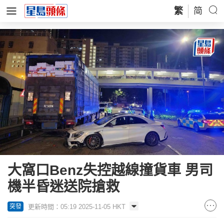
繁
简
大窩口Benz失控越線撞貨車 男司
機半昏迷送院搶救
更新時間：05:19 2025-11-05 HKT
突發