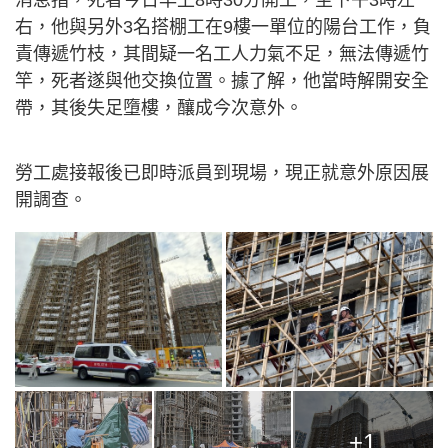
消息指，死者今日早上8時30分開工，至下午3時左
右，他與另外3名搭棚工在9樓一單位的陽台工作，負
責傳遞竹枝，其間疑一名工人力氣不足，無法傳遞竹
竿，死者遂與他交換位置。據了解，他當時解開安全
帶，其後失足墮樓，釀成今次意外。
勞工處接報後已即時派員到現場，現正就意外原因展
開調查。
+1