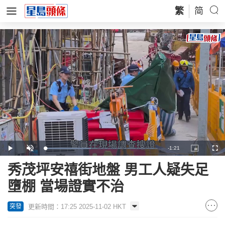
繁
简
Remaining
-
1:21
Loaded
:
Play
Unmute
Picture-
Full
40.68%
in-
Picture
Time
秀茂坪安禧街地盤 男工人疑失足
墮棚 當場證實不治
更新時間：17:25 2025-11-02 HKT
突發