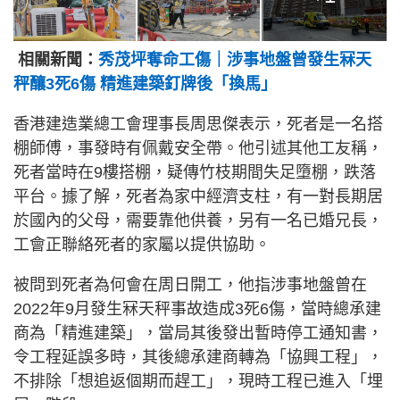
相關新聞：
秀茂坪奪命工傷｜涉事地盤曾發生冧天
秤釀3死6傷 精進建築釘牌後「換馬」
香港建造業總工會理事長周思傑表示，死者是一名搭
棚師傅，事發時有佩戴安全帶。他引述其他工友稱，
死者當時在9樓搭棚，疑傳竹枝期間失足墮棚，跌落
平台。據了解，死者為家中經濟支柱，有一對長期居
於國內的父母，需要靠他供養，另有一名已婚兄長，
工會正聯絡死者的家屬以提供協助。
被問到死者為何會在周日開工，他指涉事地盤曾在
2022年9月發生冧天秤事故造成3死6傷，當時總承建
商為「精進建築」，當局其後發出暫時停工通知書，
令工程延誤多時，其後總承建商轉為「協興工程」，
不排除「想追返個期而趕工」，現時工程已進入「埋