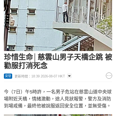
珍惜生命│慈雲山男子天橋企跳 被
勸服打消死念
更新時間：18:39 2026-08-07 HKT
突發
今（7日）午5時許，一名男子危站在慈雲山道中央球
場附近天橋，情緒激動，途人見狀報警，警方及消防
到場戒備，最終他被說服返回安全位置，並無受傷。