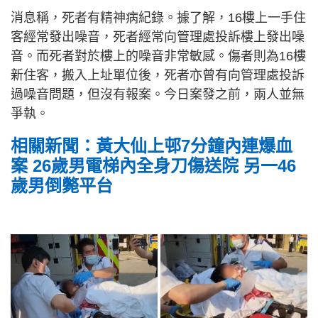
消息稱，死者有精神病紀錄。據了解，16樓上一手住
客經常發出噪音，死者經常向管理處投訴樓上發出噪
音。而死者對於樓上的噪音非常敏感。傷者則為16樓
新住客，搬入上址單位後，死者亦曾有向管理處投訴
過噪音問題，但沒有報案。今日案發之前，兩人並無
爭執。
相關新聞：黃大仙上邨7分鐘內連爆血
案 26歲男電梯內全身刀傷送院 另一46
歲男倒斃平台