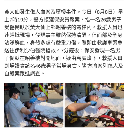
黃大仙發生傷人血案及墮樓事件。今日（8月8日）早
上7時19分，警方接獲保安員報案，指一名26歲男子
受傷倒臥於黃大仙上邨昭善樓的電梯內。救援人員迅
速趕抵現場，發現事主雖然保持清醒，但面部及全身
沾滿鮮血，身體多處有嚴重刀傷，隨即由救護車緊急
送往伊利沙伯醫院搶救。7分鐘後，保安發現一名男
子倒臥在昭善樓對開地面，疑由高處墮下，救援人員
到場證實該名46歲男子當場身亡。警方將案列傷人及
自殺案跟進調查。