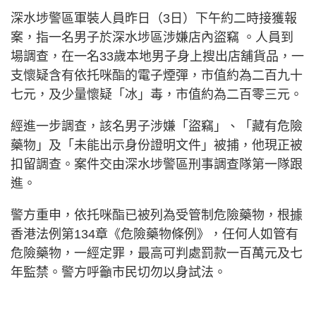
深水埗警區軍裝人員昨日（3日）下午約二時接獲報
案，指一名男子於深水埗區涉嫌店內盜竊 。人員到
場調查，在一名33歲本地男子身上搜出店舖貨品，一
支懷疑含有依托咪酯的電子煙彈，市值約為二百九十
七元，及少量懷疑「冰」毒，市值約為二百零三元。
經進一步調查，該名男子涉嫌「盜竊」、「藏有危險
藥物」及「未能出示身份證明文件」被捕，他現正被
扣留調查。案件交由深水埗警區刑事調查隊第一隊跟
進。
警方重申，依托咪酯已被列為受管制危險藥物，根據
香港法例第134章《危險藥物條例》，任何人如管有
危險藥物，一經定罪，最高可判處罰款一百萬元及七
年監禁。警方呼籲市民切勿以身試法。