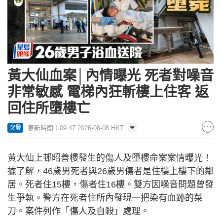
黃大仙血案│內情曝光 死者對噪音
非常敏感 電梯內狂斬樓上住客 返
回住所墮樓亡
更新時間：09:47 2026-08-08 HKT
突發
黃大仙上邨昭善樓發生的傷人及墮樓命案案情曝光！
據了解，46歲男死者與26歲男傷者是住樓上樓下的鄰
居。死者住15樓，傷者住16樓。雙方因噪音問題曾發
生爭執。警方在死者住所內發現一把染有血跡的菜
刀。案件列作「傷人及自殺」處理。