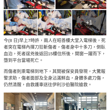
+1
今(8 日)早上7時許，兩人在昭善樓大堂入電梯後，死
者突在電梯內揮刀狂斬傷者，傷者身中十多刀，倒臥
血泊，死者逞兇後返回15樓住所後，開窗一躍而下，
墮到平台當場死亡。
而傷者則乘電梯到地下，其間被保安員發現，大驚報
警求助，傷者面部及全身沾滿鮮血，身體多處刀傷，
仍然清醒，由救護車送往伊利沙伯醫院搶救。