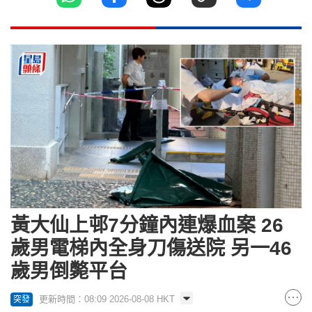
黃大仙上邨7分鐘內連爆血案 26
歲男電梯內全身刀傷送院 另一46
歲男倒斃平台
更新時間：08:09 2026-08-08 HKT
突發