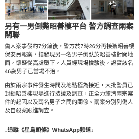
+5
另有一男倒斃昭善樓平台 警方調查兩案
關聯
傷人案事發約7分鐘後，警方於7時26分再接獲昭善樓
保安員報案，指發現另一名男子倒臥於昭善樓對開地
面，懷疑從高處墮下。人員經現場檢驗後，證實該名
46歲男子已當場不治。
由於兩宗事件發生時間及地點極為接近，大批警員已
封鎖昭善樓現場進行搜證及調查，正全力釐清兩宗案
件的起因以及兩名男子之間的關係。兩案分別列傷人
及自殺案跟進調查。
↓追蹤《星島頭條》WhatsApp頻道↓