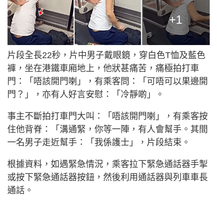
+1
片段全長22秒，片中男子戴眼鏡，穿白色T恤及藍色
褲，坐在港鐵車廂地上，他狀甚痛苦，痛極拍打車
門：「唔該開門喇」，有乘客問：「可唔可以果邊開
門？」，亦有人好言安慰：「冷靜啲」。
事主不斷拍打車門大叫：「唔該開門喇」，有乘客按
住他背脊：「溝通緊，你等一陣，有人會幫手。其間
一名男子走近幫手：「我係護士」，片段結束。
根據資料，如遇緊急情況，乘客拉下緊急通話器手掣
或按下緊急通話器按鈕，然後利用通話器與列車車長
通話。