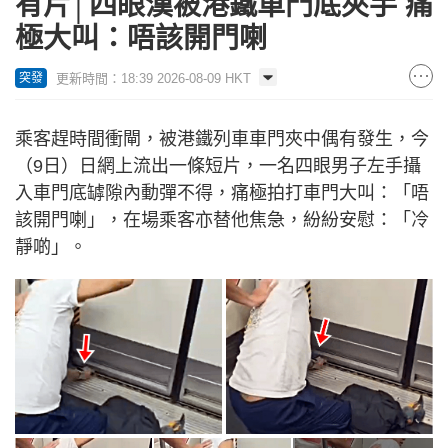
有片│四眼漢被港鐵車門底夾手 痛
極大叫：唔該開門喇
更新時間：18:39 2026-08-09 HKT
突發
乘客趕時間衝閘，被港鐵列車車門夾中偶有發生，今
（9日）日網上流出一條短片，一名四眼男子左手攝
入車門底罅隙內動彈不得，痛極拍打車門大叫：「唔
該開門喇」，在場乘客亦替他焦急，紛紛安慰：「冷
靜啲」。