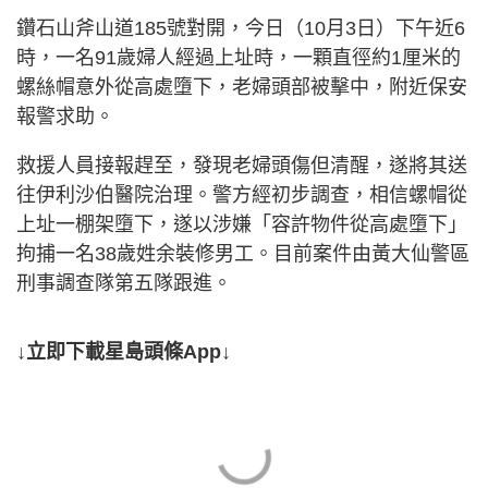
鑽石山斧山道185號對開，今日（10月3日）下午近6
時，一名91歲婦人經過上址時，一顆直徑約1厘米的
螺絲帽意外從高處墮下，老婦頭部被擊中，附近保安
報警求助。
救援人員接報趕至，發現老婦頭傷但清醒，遂將其送
往伊利沙伯醫院治理。警方經初步調查，相信螺帽從
上址一棚架墮下，遂以涉嫌「容許物件從高處墮下」
拘捕一名38歲姓余裝修男工。目前案件由黃大仙警區
刑事調查隊第五隊跟進。
↓立即下載星島頭條App↓