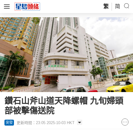
繁
简
鑽石山斧山道天降螺帽 九旬婦頭
部被擊傷送院
更新時間：23:05 2025-10-03 HKT
突發