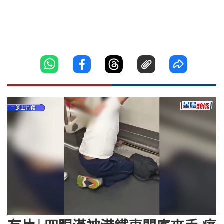
Loaded
:
Unmute
100.00%