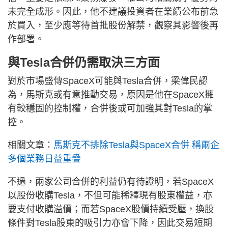
未完全成形。因此，他不建議投資者在業績公布前急
於買入，至少應等待首批股份解禁，觀察其影響後再
作部署。
與Tesla合併仍需取決三方面
對於市場盛傳SpaceX可能與Tesla合併，梁偉民認
為，馬斯克或有意推動交易，原因是他在SpaceX擁
有較穩固的控制權，合併後或可加強其對Tesla的掌
控。
相關文章：
馬斯克不排除Tesla與SpaceX合併 稱兩企
多個業務日益重疊
不過，兩家公司合併的利益仍有待證明，若SpaceX
以股份收購Tesla，不但可能稀釋現有股東權益，亦
要支付收購溢價；而若SpaceX股價持續受壓，換股
條件對Tesla股東的吸引力亦會下降，因此交易短期