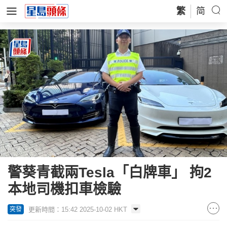
繁
简
警葵青截兩Tesla「白牌車」 拘2
本地司機扣車檢驗
更新時間：15:42 2025-10-02 HKT
突發