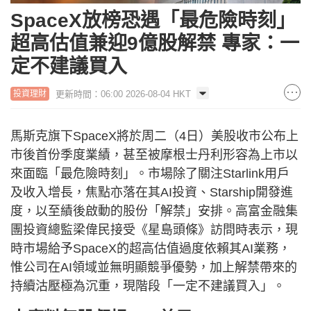
SpaceX放榜恐遇「最危險時刻」
超高估值兼迎9億股解禁 專家：一
定不建議買入
更新時間：06:00 2026-08-04 HKT
投資理財
馬斯克旗下SpaceX將於周二（4日）美股收市公布上
市後首份季度業績，甚至被摩根士丹利形容為上市以
來面臨「最危險時刻」。市場除了關注Starlink用戶
及收入增長，焦點亦落在其AI投資、Starship開發進
度，以至績後啟動的股份「解禁」安排。高富金融集
團投資總監梁偉民接受《星島頭條》訪問時表示，現
時市場給予SpaceX的超高估值過度依賴其AI業務，
惟公司在AI領域並無明顯競爭優勢，加上解禁帶來的
持續沽壓極為沉重，現階段「一定不建議買入」。