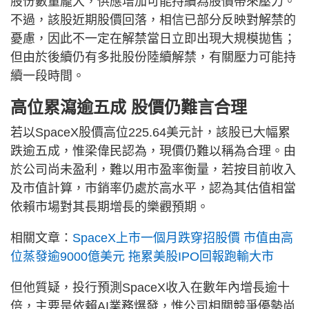
股份數量龐大，供應增加可能持續為股價帶來壓力。
不過，該股近期股價回落，相信已部分反映對解禁的
憂慮，因此不一定在解禁當日立即出現大規模拋售；
但由於後續仍有多批股份陸續解禁，有關壓力可能持
續一段時間。
高位累瀉逾五成 股價仍難言合理
若以SpaceX股價高位225.64美元計，該股已大幅累
跌逾五成，惟梁偉民認為，現價仍難以稱為合理。由
於公司尚未盈利，難以用市盈率衡量，若按目前收入
及市值計算，市銷率仍處於高水平，認為其估值相當
依賴市場對其長期增長的樂觀預期。
相關文章：
SpaceX上市一個月跌穿招股價 市值由高
位蒸發逾9000億美元 拖累美股IPO回報跑輸大市
但他質疑，投行預測SpaceX收入在數年內增長逾十
倍，主要是依賴AI業務爆發，惟公司相關競爭優勢尚