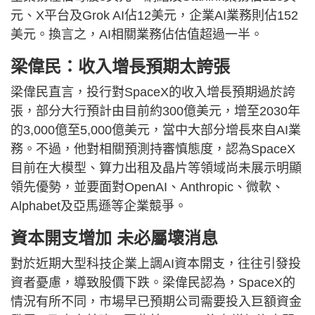
元、X平台及Grok AI佔12美元，企業AI業務則佔152
美元。換言之，AI相關業務佔估值超過一半。
梁偉民：收入增長預期太誇張
梁偉民直言，投行對SpaceX的收入增長預期過於誇
張，部分大行預計由目前約300億美元，增至2030年
的3,000億至5,000億美元，當中大部分增長來自AI業
務。不過，他對相關預測持審慎態度，認為SpaceX
目前在大模型、算力出租及晶片等領域尚未展示明顯
領先優勢，並要面對OpenAI、Anthropic、微軟、
Alphabet及亞馬遜等企業競爭。
資本開支增加 未必屬壞消息
對於近期大型科技企業上調AI資本開支，往往引發投
資者憂慮，導致股價下跌。梁偉民認為，SpaceX的
情況有所不同，市場早已預期公司需要投入巨額資金