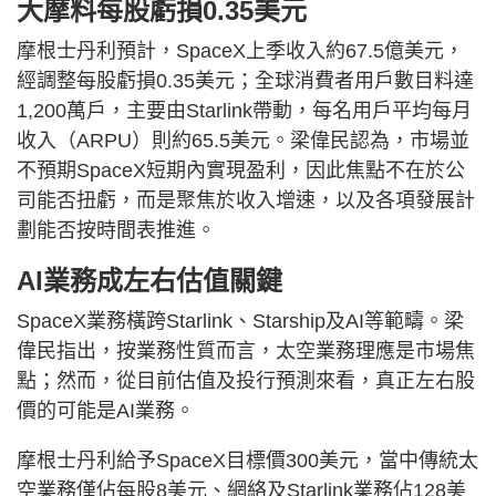
大摩料每股虧損0.35美元
摩根士丹利預計，SpaceX上季收入約67.5億美元，
經調整每股虧損0.35美元；全球消費者用戶數目料達
1,200萬戶，主要由Starlink帶動，每名用戶平均每月
收入（ARPU）則約65.5美元。梁偉民認為，市場並
不預期SpaceX短期內實現盈利，因此焦點不在於公
司能否扭虧，而是聚焦於收入增速，以及各項發展計
劃能否按時間表推進。
AI業務成左右估值關鍵
SpaceX業務橫跨Starlink、Starship及AI等範疇。梁
偉民指出，按業務性質而言，太空業務理應是市場焦
點；然而，從目前估值及投行預測來看，真正左右股
價的可能是AI業務。
摩根士丹利給予SpaceX目標價300美元，當中傳統太
空業務僅佔每股8美元、網絡及Starlink業務佔128美