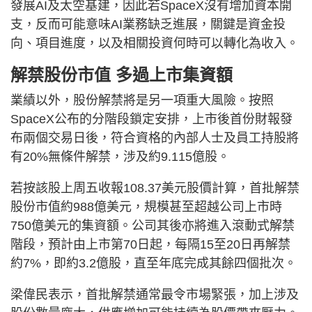
發展AI及太空基建，因此若SpaceX沒有增加資本開
支，反而可能意味AI業務缺乏進展，關鍵是資金投
向、項目進度，以及相關投資何時可以轉化為收入。
解禁股份市值 多過上市集資額
業績以外，股份解禁將是另一項重大風險。按照
SpaceX公布的分階段鎖定安排，上市後首份財報發
布兩個交易日後，符合資格的內部人士及員工持股將
有20%無條件解禁，涉及約9.115億股。
若按該股上周五收報108.37美元股價計算，首批解禁
股份市值約988億美元，規模甚至超越公司上市時
750億美元的集資額。公司其後亦將進入滾動式解禁
階段，預計由上市第70日起，每隔15至20日再解禁
約7%，即約3.2億股，直至年底完成其餘四個批次。
梁偉民表示，首批解禁通常最令市場緊張，加上涉及