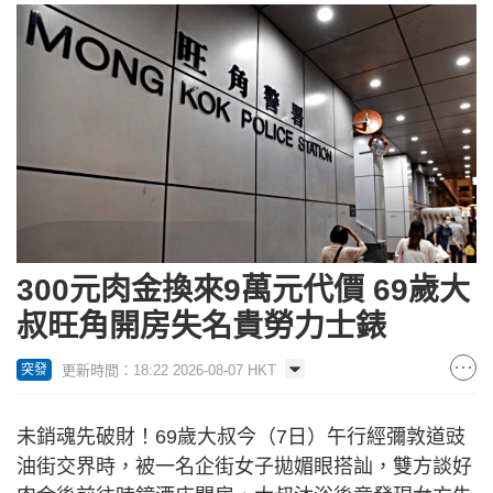
300元肉金換來9萬元代價 69歲大
叔旺角開房失名貴勞力士錶
更新時間：18:22 2026-08-07 HKT
突發
未銷魂先破財！69歲大叔今（7日）午行經彌敦道豉
油街交界時，被一名企街女子拋媚眼搭訕，雙方談好