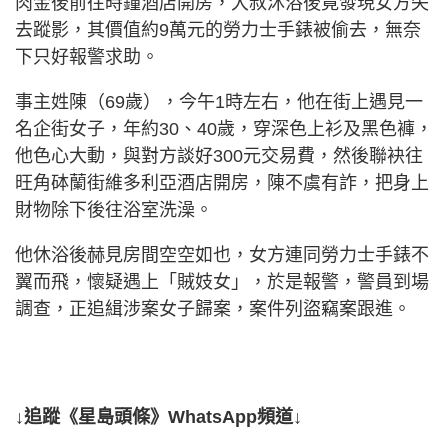
肉金後前往時鐘酒店開房，大叔沐浴後竟發現女方失
去蹤影，其價值約9萬元的勞力士手錶被偷去，無奈
下只好報警求助。
事主姓陳（69歲），今午1時左右，他在街上遇見一
名企街女子，年約30、40歲，穿深色上衫及黑色褲，
他色心大動，與對方談好300元交易費，然後聯袂往
旺角砵蘭街維多利亞酒店開房，陳不虞有詐，把身上
財物除下後往浴室洗澡。
他休浴後赫見房間空空如也，女方連同勞力士手錶不
翼而飛，懷疑遇上「賊妓女」，於是報警，警員到場
調查，正追緝涉案女子歸案，案件列盜竊案跟進。
↓追蹤《星島頭條》WhatsApp頻道↓