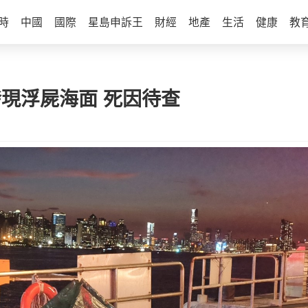
時
中國
國際
星島申訴王
財經
地產
生活
健康
教
發現浮屍海面 死因待查