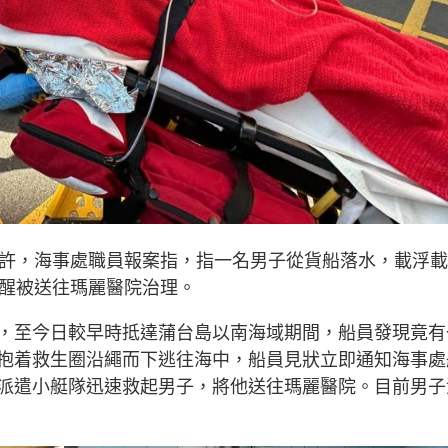
時許，海事處職員報案指，指一名男子從貨船落水，載浮載
清醒被送往瑪麗醫院治理。
，至今日較早時抵達蒲台島以南海域期間，船員發現竟有
抱着救生圈沿繩而下逃往海中，船員見狀立即通知海事處
派遣小艇隊迅速救起男子，將他送往瑪麗醫院。目前男子