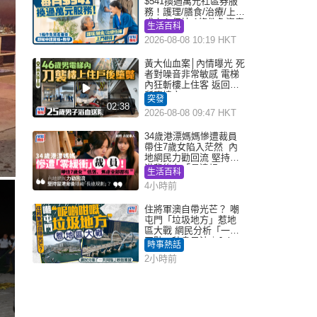
$541換過萬元社區券服
務！護理/膳食/治療/上門
或中心任揀 1條件免資產
生活百科
審查（附申請資格及教
2026-08-08 10:19 HKT
學）
黃大仙血案│內情曝光 死
者對噪音非常敏感 電梯
內狂斬樓上住客 返回住
所墮樓亡
突發
02:38
2026-08-08 09:47 HKT
34歲港漂媽媽慘遭裁員
帶住7歲女陷入茫然 內
地網民力勸回流 堅持留
港背後有「長遠規
生活百科
劃」？
4小時前
住將軍澳自帶光芒？ 嘲
屯門「垃圾地方」惹地
區大戰 網民分析「一共
同點」秒息風波｜Juicy
時事熱話
叮
2小時前