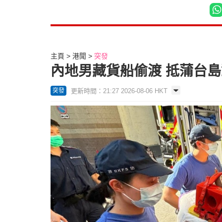
主頁
港聞
突發
內地男藏貨船偷渡 抵蒲台
更新時間：21:27 2026-08-06 HKT
突發