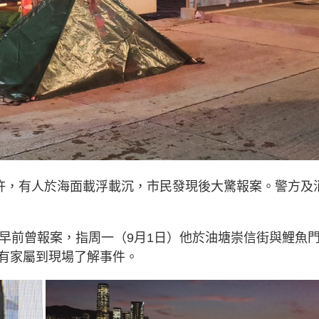
時許，有人於海面載浮載沉，市民發現後大驚報案。警方及
屬早前曾報案，指周一（9月1日）他於油塘崇信街與鯉魚
有家屬到現場了解事件。