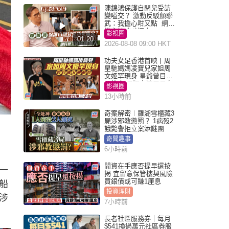
陳錦鴻保護自閉兒受訪
變嗌交？ 激動反駁顏聯
武：我擔心咁又點 網民
批主持咄咄逼人
影視圈
01:20
2026-08-08 09:00 HKT
功夫女足香港首映丨周
星馳媽媽凌寶兒家姐周
文姬罕現身 星爺曾目睹
父偷食 母獨力湊三子女
影視圈
13小時前
奇案解密︱羅湖雪櫃藏3
屍涉邪教懲罰？ 1病歿2
餓斃警拒立案添謎團
奇聞趣事
6小時前
閒資在手應否提早還按
一
揭 宜留意保管樓契風險
買銀債或可賺1厘息
船
投資理財
涉
7小時前
長者社區服務券｜每月
$541換過萬元社區券服