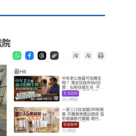
送院
最Hit
中年老公係最可怕嘅生
物？ 港女狂踩伴侶4宗
罪：似拖住個乞兒 不解
為何經常去廁所 網民一
生活百科
語道破
22小時前
一家三口住油塘280呎居
屋 35萬裝修間出兩房 弧
形玻璃取代實牆 現代神
枱櫃融入玄關
家居裝修
7小時前