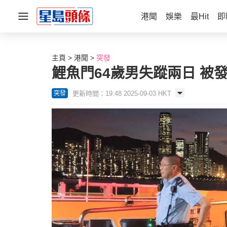
港聞
娛樂
最Hit
即
主頁
港聞
突發
鯉魚門64歲男失蹤兩日 被
更新時間：19:48 2025-09-03 HKT
突發