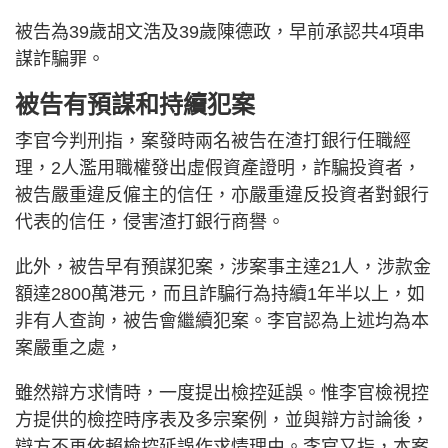
被告為39歲胡文浩及39歲陳德政，早前承認共4項串
謀詐騙罪。
被告有預謀和持續犯案
李官今判刑指，案發時兩名被告在渣打銀行任職經
理，2人濫用職權發出虛假資產證明，詐騙投資者，
被告嚴重違反僱主的信任，亦嚴重違反投資者對銀行
代表的信任，侵害渣打銀行商譽。
此外，被告早有預謀犯案，涉案事主達21人，涉款金
額達2800萬港元，而且詐騙行為持續1年半以上，如
非有人查詢，被告會繼續犯案。李官認為上述均為本
案嚴重之處，
雖然辯方求情時，一度提出檢控延誤。惟李官檢視控
方提供的檢控時序表及多宗案例，並與辯方討論後，
辯方不再依賴檢控延誤作求情理由。李官又指，本案