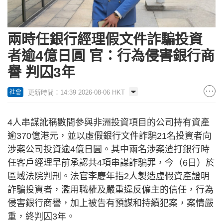
兩時任銀行經理假文件詐騙投資
者逾4億日圓 官：行為侵害銀行商
譽 判囚3年
更新時間：14:39 2026-08-06 HKT
社會
4人串謀訛稱數間參與非洲投資項目的公司持有資產
逾370億港元，並以虛假銀行文件詐騙21名投資者向
涉案公司投資逾4億日圓。其中兩名涉案渣打銀行時
任客戶經理早前承認共4項串謀詐騙罪，今（6日）於
區域法院判刑。法官李慶年指2人製造虛假資產證明
詐騙投資者，濫用職權及嚴重違反僱主的信任，行為
侵害銀行商譽，加上被告有預謀和持續犯案，案情嚴
重，終判囚3年。