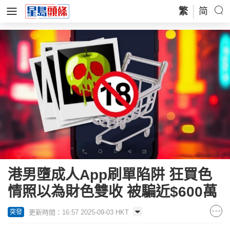
繁
简
港男墮成人App刷單陷阱 狂買色
情照以為財色雙收 被騙近$600萬
更新時間：16:57 2025-09-03 HKT
突發