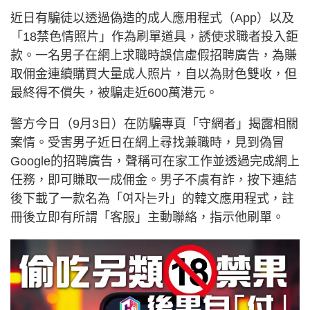
近日有騙徒以透過偽造的成人應用程式（App）以及
「18禁色情照片」作為刷單道具，誘使求職者投入鉅
款。一名男子在網上求職時誤信虛假招聘廣告，為賺
取佣金連續購買大量成人照片，自以為財色雙收，但
最終得不償失，被騙走近600萬港元。
警方今日（9月3日）在防騙專頁「守網者」揭露相關
案情。受害男子近日在網上尋找兼職時，見到偽冒
Google的招聘廣告，聲稱可在家工作並透過完成網上
任務，即可賺取一成佣金。男子不虞有詐，按下連結
後下載了一款名為「여자는카」的韓文應用程式，註
冊後立即有所謂「客服」主動聯絡，指示他刷單。