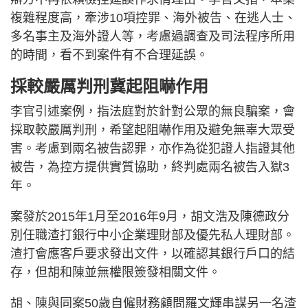
複雜程度高，牽涉10項控罪、海外被告、在逃人士、
多名事主及海外證人等，考慮過調查及司法程序所用
的時間，看不到案件有不合理延誤。
採較嚴厲判刑冀起阻嚇作用
李官引述案例，指法庭對於針對公眾的無良騙案，會
採取較嚴厲判刑，希望起阻嚇作用及避免無辜大眾受
害。考慮到兩名被告認罪，亦作為從犯證人指證其他
被告，為控方提供實質協助，終判處兩名被告入獄3
年。
案發於2015年1月至2016年9月，胡文浩及陳德政分
別任職渣打銀行中小企業理財部及優先私人理財部。
渣打會應客戶要求發出文件，以確認其銀行戶口的結
存，但胡和陳並無權限簽發相關文件。
胡、陳與同案50歲自僱財務顧問羅文輝串謀另一名渣