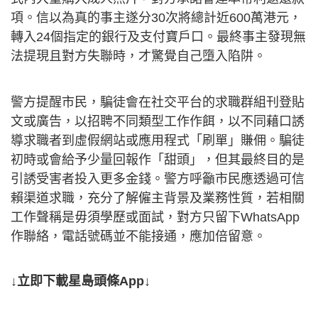
項。信以為真的事主遂分30次將總計近600萬港元，
轉入24個指定的銀行及支付寶戶口。最終事主發現無
法提現且對方失聯時，才驚覺自己墮入陷阱。
警方提醒市民，騙徒會在社交平台的求職群組刊登貼
文或廣告，以招聘不同類型工作作餌，以不同藉口誘
導求職者到虛假網站或應用程式「刷單」賺佣。騙徒
初時或會給予少量回報作「甜頭」，但其最終目的是
引誘受害者投入更多金錢。警方呼籲市民應透過可信
賴渠道求職，充分了解僱主背景及業務性質，若相關
工作聲稱是毋須學歷或面試，對方只留下WhatsApp
作聯絡，電話號碼並不能接通，應加倍留意。
↓立即下載星島頭條App↓