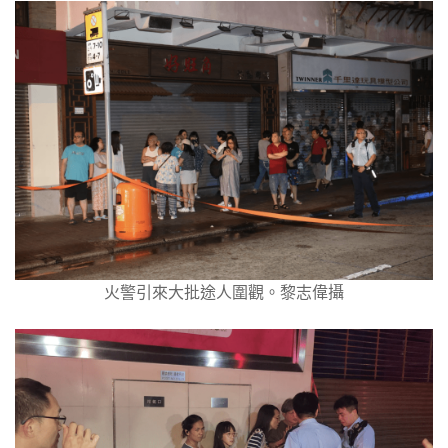
火警引來大批途人圍觀。黎志偉攝