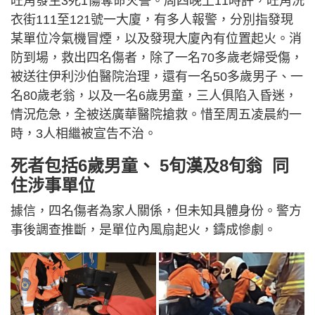
旺角發生3死1傷奪命火警。周四晚上11時許，旺角洗
衣街111至121號一大廈，有多人報警，分別指發現
某單位冷氣機冒煙，以及發現大廈內有位置起火。消
防到場，救出四名傷者，除了一名70多歲老婦受傷，
被送往伊利沙伯醫院治理，還有一名50多歲男子、一
名80歲老翁，以及一名6歲男童，三人俱陷入昏迷，
情況危急，全被送廣華醫院搶救。惜至周五凌晨約一
時，3人相繼被宣告不治。
死者包括6歲男童、 5旬漢及8旬翁 同
住涉事單位
據信，四名傷者為家人關係，但未知具體身份。警方
事後調查推斷，是單位內風扇起火，鑄成慘劇。