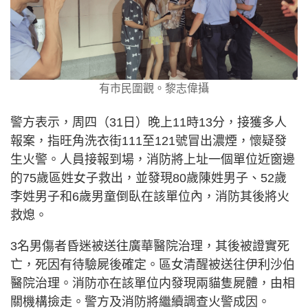
有市民圍觀。黎志偉攝
警方表示，周四（31日）晚上11時13分，接獲多人
報案，指旺角洗衣街111至121號冒出濃煙，懷疑發
生火警。人員接報到場，消防將上址一個單位近窗邊
的75歲區姓女子救出，並發現80歲陳姓男子、52歲
李姓男子和6歲男童倒臥在該單位內，消防其後將火
救熄。
3名男傷者昏迷被送往廣華醫院治理，其後被證實死
亡，死因有待驗屍後確定。區女清醒被送往伊利沙伯
醫院治理。消防亦在該單位内發現兩貓隻屍體，由相
關機構撿走。警方及消防將繼續調查火警成因。