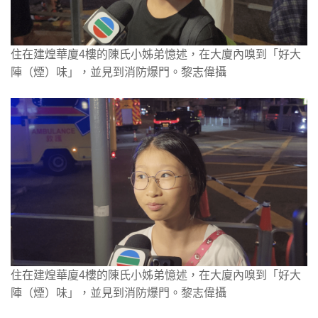
住在建煌華廈4樓的陳氏小姊弟憶述，在大廈內嗅到「好大
陣（煙）味」，並見到消防爆門。黎志偉攝
住在建煌華廈4樓的陳氏小姊弟憶述，在大廈內嗅到「好大
陣（煙）味」，並見到消防爆門。黎志偉攝