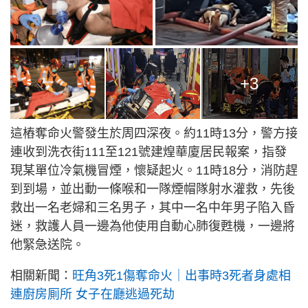
+3
這樁奪命火警發生於周四深夜。約11時13分，警方接
連收到洗衣街111至121號建煌華廈居民報案，指發
現某單位冷氣機冒煙，懷疑起火。11時18分，消防趕
到到場，並出動一條喉和一隊煙帽隊射水灌救，先後
救出一名老婦和三名男子，其中一名中年男子陷入昏
迷，救護人員一邊為他使用自動心肺復甦機，一邊將
他緊急送院。
相關新聞：
旺角3死1傷奪命火｜出事時3死者身處相
連廚房厠所 女子在廳逃過死劫