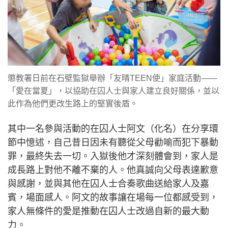
懲教署日前在石壁監獄舉辦「友晴TEEN使」家庭活動——
「愛在當夏」，以協助在囚人士與家人建立良好關係，並以
此作為他們更改生路上的堅實後盾。
其中一名參與活動的在囚人士阿文（化名）在分享環
節中憶述，自己昔日因未有聽從父母勸喻而犯下暴動
罪，最終失去一切。入獄後他才深刻體會到，家人是
成長路上對他不離不棄的人。他真誠向父母表達歉意
與感謝，並與其他在囚人士合奏歌曲送給家人及嘉
賓，場面感人。阿文的故事讓在場每一位都感受到，
家人無條件的愛是推動在囚人士改過自新的最大動
力。