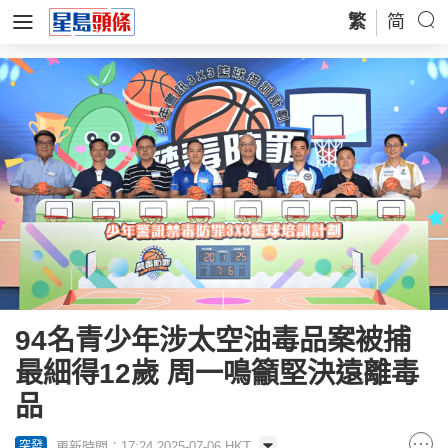
繁
简
94名青少年涉太空油毒品案被捕
最細得12歲 周一鳴籲堅決遠離毒
品
更新時間：17:24 2025-07-06 HKT
突發