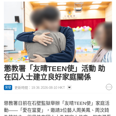
懲教署「友晴TEEN使」活動 助
在囚人士建立良好家庭關係
更新時間：19:36 2026-08-10 HKT
突發
懲教署日前在石壁監獄舉辦「友晴TEEN使」家庭活
動——「愛在當夏」，邀請3位藝人周美鳳、周汶錡