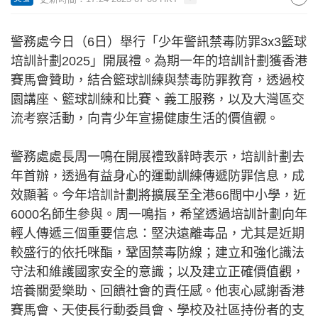
警務處今日（6日）舉行「少年警訊禁毒防罪3x3籃球
培訓計劃2025」開展禮。為期一年的培訓計劃獲香港
賽馬會贊助，結合籃球訓練與禁毒防罪教育，透過校
園講座、籃球訓練和比賽、義工服務，以及大灣區交
流考察活動，向青少年宣揚健康生活的價值觀。
警務處處長周一鳴在開展禮致辭時表示，培訓計劃去
年首辦，透過有益身心的運動訓練傳遞防罪信息，成
效顯著。今年培訓計劃將擴展至全港66間中小學，近
6000名師生參與。周一鳴指，希望透過培訓計劃向年
輕人傳遞三個重要信息：堅決遠離毒品，尤其是近期
較盛行的依托咪酯，鞏固禁毒防線；建立和強化識法
守法和維護國家安全的意識；以及建立正確價值觀，
培養關愛樂助、回饋社會的責任感。他衷心感謝香港
賽馬會、天使長行動委員會、學校及社區持份者的支