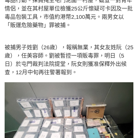
毒品行動。探員掩至屯門泥圍一村屋，截查一對青年
情侶，並在其村屋單位檢獲25公斤懷疑可卡因及一批
毒品包裝工具，市值約港幣2,100萬元。兩男女以
「販運危險藥物」罪被捕。
被捕男子姓劉（26歲），報稱無業，其女友姓阮（25
歲），任美容師。劉被暫控一項販毒罪，明日（5
日）於屯門裁判法院提堂，阮女則獲准保釋外出候
查，12月中旬再往警署報到。