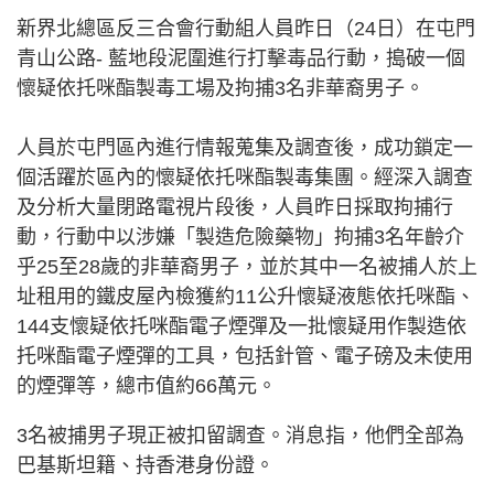
新界北總區反三合會行動組人員昨日（24日）在屯門
青山公路- 藍地段泥圍進行打擊毒品行動，搗破一個
懷疑依托咪酯製毒工場及拘捕3名非華裔男子。
人員於屯門區內進行情報蒐集及調查後，成功鎖定一
個活躍於區內的懷疑依托咪酯製毒集團。經深入調查
及分析大量閉路電視片段後，人員昨日採取拘捕行
動，行動中以涉嫌「製造危險藥物」拘捕3名年齡介
乎25至28歲的非華裔男子，並於其中一名被捕人於上
址租用的鐵皮屋內檢獲約11公升懷疑液態依托咪酯、
144支懷疑依托咪酯電子煙彈及一批懷疑用作製造依
托咪酯電子煙彈的工具，包括針管、電子磅及未使用
的煙彈等，總市值約66萬元。
3名被捕男子現正被扣留調查。消息指，他們全部為
巴基斯坦籍、持香港身份證。