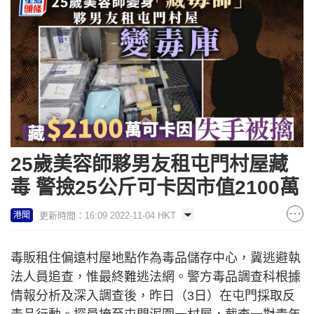
25歲美容師夥男友租屯門村屋藏
毒 警撿25公斤可卡因市值2100萬
更新時間：16:09 2022-11-04 HKT
港聞
毒販租住偏遠村屋地點作為毒品儲存中心，冀逃避執
法人員追查，惟最終難逃法網。警方毒品調查科根據
情報分析及深入調查後，昨日（3日）在屯門採取反