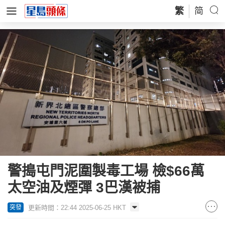
繁
简
警搗屯門泥圍製毒工場 檢$66萬
太空油及煙彈 3巴漢被捕
更新時間：22:44 2025-06-25 HKT
突發