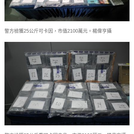
警方檢獲25公斤可卡因，市值2100萬元。楊偉亨攝