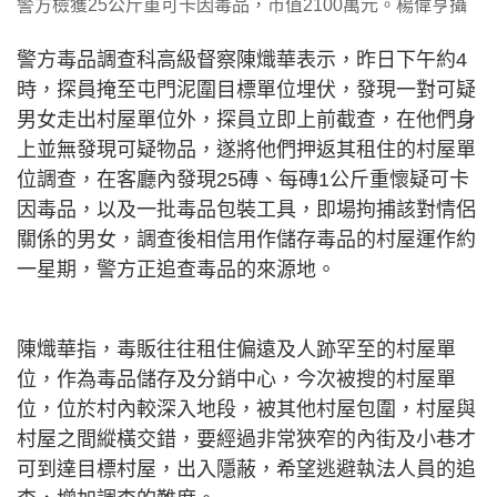
警方檢獲25公斤重可卡因毒品，市值2100萬元。楊偉亨攝
警方毒品調查科高級督察陳熾華表示，昨日下午約4
時，探員掩至屯門泥圍目標單位埋伏，發現一對可疑
男女走出村屋單位外，探員立即上前截查，在他們身
上並無發現可疑物品，遂將他們押返其租住的村屋單
位調查，在客廳內發現25磚、每磚1公斤重懷疑可卡
因毒品，以及一批毒品包裝工具，即場拘捕該對情侶
關係的男女，調查後相信用作儲存毒品的村屋運作約
一星期，警方正追查毒品的來源地。
陳熾華指，毒販往往租住偏遠及人跡罕至的村屋單
位，作為毒品儲存及分銷中心，今次被搜的村屋單
位，位於村內較深入地段，被其他村屋包圍，村屋與
村屋之間縱橫交錯，要經過非常狹窄的內街及小巷才
可到達目標村屋，出入隱蔽，希望逃避執法人員的追