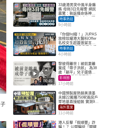
33歲港男突中風半身癱
瘓 母拖3日先報警 網民
震驚：執返條命係神蹟
自爆2個惡習｜Juicy叮
時事熱話
9小時前
「你個frd廢！」JUPAS
放榜炫耀港大醫科Offer
名校女生超囂張留言流
出惹眾怒 網民轟高分低
時事熱話
品：點做醫生？｜Juicy
4小時前
叮
黎彼得離世丨被前妻離
棄成「帶子洪郎」 為38
歲「躺平」兒子還債多
年 曾盼尋伴侶度晚年
影視圈
00:45
17小時前
中國預製屋熱銷美澳墨
夫婦22萬購750呎兩房戶
零地基直接組裝 實測9個
男子
月激讚
海外置業
11小時前
港人反擊「假順豐」詐
騙！？ 公開騙徒「關鍵