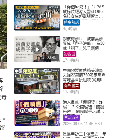
「你個frd廢！」JUPAS
放榜炫耀港大醫科Offer
名校女生超囂張留言流
出惹眾怒 網民轟高分低
時事熱話
品：點做醫生？｜Juicy
4小時前
叮
黎彼得離世丨被前妻離
棄成「帶子洪郎」 為38
歲「躺平」兒子還債多
年 曾盼尋伴侶度晚年
影視圈
00:45
17小時前
中國預製屋熱銷美澳墨
夫婦22萬購750呎兩房戶
零地基直接組裝 實測9個
毒
月激讚
海外置業
名
11小時前
些毒
港人反擊「假順豐」詐
騙！？ 公開騙徒「關鍵
秘密」 網民聯手玩謝：
練習緬甸語
生活百科
歲。
2026-08-05 11:46 HKT
留
星島申訴王 | 停業近一年