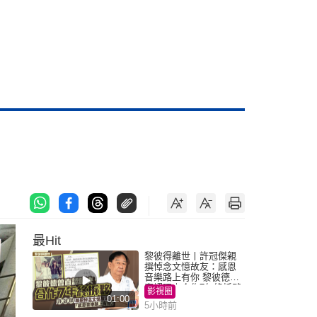
最Hit
黎彼得離世丨許冠傑親
撰悼念文憶故友：感恩
音樂路上有你 黎彼德曾
直認唔夾合作7年終拆夥
影視圈
01:00
5小時前