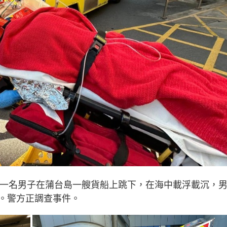
案指，一名男子在蒲台島一艘貨船上跳下，在海中載浮載沉，
。警方正調查事件。