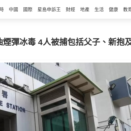
時
中國
國際
星島申訴王
財經
地產
生活
健康
教
油煙彈冰毒 4人被捕包括父子、新抱