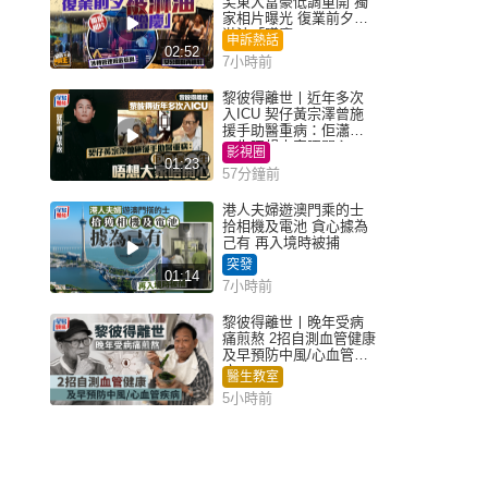
尖東大富豪低調重開 獨
家相片曝光 復業前夕被
淋油「贈慶」
申訴熱話
02:52
7小時前
黎彼得離世丨近年多次
入ICU 契仔黃宗澤曾施
援手助醫重病：佢瀟灑
一生唔想大家唔開心
影視圈
01:23
57分鐘前
港人夫婦遊澳門乘的士
拾相機及電池 貪心據為
己有 再入境時被捕
突發
01:14
7小時前
黎彼得離世丨晚年受病
痛煎熬 2招自測血管健康
及早預防中風/心血管疾
病
醫生教室
5小時前