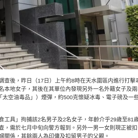
調查後，昨日（17日）上午約8時在天水圍區内進行打擊
名本地女子，其後在其單位內發現另外一名外籍女子及兩
「太空油毒品」）煙彈，約500克懷疑冰毒、電子磅及一
工具」拘捕該2名男子及2名女子，年齡介乎29歲至81
查，需於七月中旬向警方報到。另外一男一女則現正被扣
婦關係，其餘兩人為印傭及扣留男子的父親。