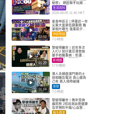
秘密」 網民聯手玩謝：
練習緬甸語
生活百科
2026-08-05 11:46 HKT
星島申訴王 | 停業近一年
尖東大富豪低調重開 獨
家相片曝光 復業前夕被
淋油「贈慶」
申訴熱話
02:52
7小時前
黎彼得離世丨近年多次
入ICU 契仔黃宗澤曾施
援手助醫重病：佢瀟灑
一生唔想大家唔開心
影視圈
01:23
57分鐘前
港人夫婦遊澳門乘的士
拾相機及電池 貪心據為
己有 再入境時被捕
突發
01:14
7小時前
黎彼得離世丨晚年受病
痛煎熬 2招自測血管健康
及早預防中風/心血管疾
病
醫生教室