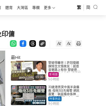
繁
简
育
體育
大灣區
專欄
更多
及印傭
最Hit
黎彼得離世丨許冠傑親
撰悼念文憶故友：感恩
音樂路上有你 黎彼德曾
直認唔夾合作7年終拆夥
影視圈
01:00
5小時前
33歲港男突中風半身癱
瘓 母拖3日先報警 網民
震驚：執返條命係神蹟
自爆2個惡習｜Juicy叮
時事熱話
9小時前