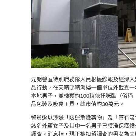
元朗警區特別職務隊人員根據線報及經深入
品行動，在天晴邨晴海樓一個單位外截查一
本地男子，並檢獲約100粒依托咪酯（俗稱
品包裝及吸食工具，總市值約30萬元。
警員遂以涉嫌「販運危險藥物」及「管有吸食
該名外籍女子及其中一名男子已獲准保釋候
調查。消息指，現正被扣留調查的男女為夫