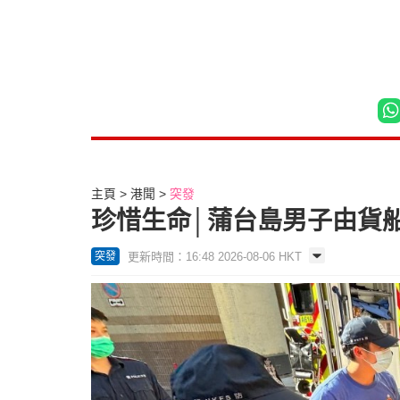
主頁
港聞
突發
珍惜生命│蒲台島男子由貨
更新時間：16:48 2026-08-06 HKT
突發